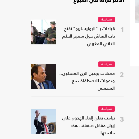
الأكثر قراءة في أسبوع
سياسة
1
قيادات بـ "البوليساريو" تفتح
باب النقاش حول مقترح الحكم
الذاتي المغربي
سياسة
2
ممثلات يرتدين الزي العسكري..
ودعوات للاصطفاف مع
السيسي
سياسة
3
ترامب يعلن إلغاء الهجوم على
إيران مقابل صفقة.. هذه
ملامحها