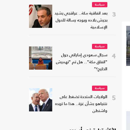
سياسة
3
بعد اتفاقية مكة.. عراقجي يشيد
بجيش بلاده ويوجه رسالة للدول
الإسلامية
سياسة
4
سجال سعودي إماراتي حول
"اتفاق مكة".. هل تم "تهميش
الخليج؟"
سياسة
5
الولايات المتحدة تضغط على
نتنياهو بشأن غزة.. هذا ما تريده
واشنطن