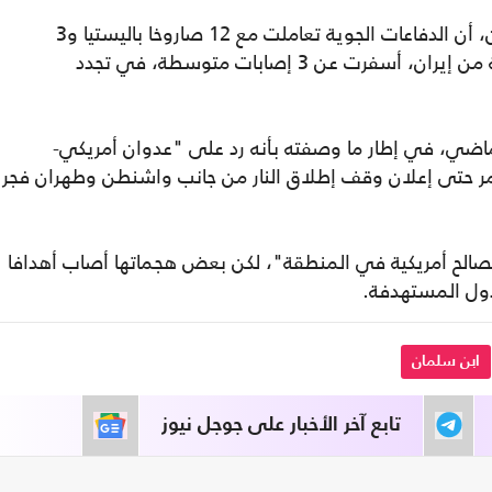
ووقتها، أعلنت وزارة الدفاع الإماراتية في بيان، أن الدفاعات الجوية تعاملت مع 12 صاروخا باليستيا و3
صواريخ جوالة (كروز) و4 طائرات مسيّرة قادمة من إيران، أسفرت عن 3 إصابات متوسطة، في تجدد
 28 شباط/ فبراير الماضي، في إطار ما وصفته بأنه رد على "عدوان أمريكي-
مر حتى إعلان وقف إطلاق النار من جانب واشنطن وطهران فجر
مصالح أمريكية في المنطقة"، لكن بعض هجماتها أصاب أهدافا
دول المستهدفة.
ابن سلمان
تابع آخر الأخبار على جوجل نيوز