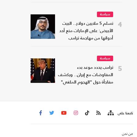
سياسة
4
تسلم 5 ملايين دولار.. البيت
الأبيض: على الإمارات منع أحد
أدواتها من مهاجمة ترامب
سياسة
5
ترامب يحدد موعد بدء
المفاوضات مع إيران.. ويكشف
مفاجأة حول "الهجوم الملغي"
تابعنا على
من نحن