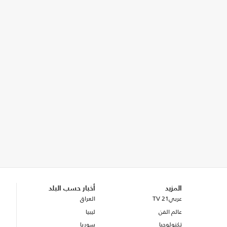
المزيد
أخبار حسب البلد
عربي21 TV
العراق
عالم الفن
ليبيا
تكنولوجيا
سوريا