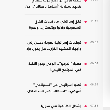
13:20
عندما يتزوج ابن زعيم حزب عنصري
يتعهد بمحاربة "أسلمة بريطانيا".. من
مسلمة!
11:19
قلق إسرائيلي من تبعات اتفاق
السعودية وتركيا وباكستان.. ودعوة
لتشكيل تحالفات موازية
09:39
توقعات إسرائيلية بعودة دحلان إلى
واجهة المشهد الغزي.. هل يكون جزءا
من ترتيبات ما بعد الحرب؟
09:04
خطبة "الدردير".. الوعي ودور النخبة
في المجتمع الليبي!
08:34
تحذير إسرائيلي من "تسونامي"
أمريكي.. "انشغالنا بصراعات الداخل
يحجب ما يتغير بواشنطن"
07:35
إشكال الطائفية في سوريا