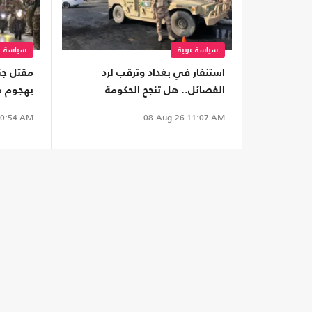
سياسة عربية
سياسة عر
استنفار في بغداد وترقب لرد
مقتل جن
الفصائل.. هل تنجح الحكومة
بهجوم م
العراقية بمنع التصعيد مع
0:54 AM
08-Aug-26
11:07 AM
السعودية؟