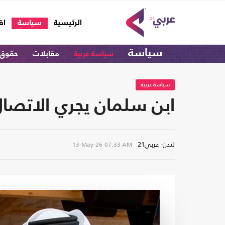
(current)
الرئيسية
سياسة
اق
سياسة
سياسة عربية
مقابلات
حقوق 
سياسة عربية
ابن سلمان يجري الاتصال 
لندن- عربي21
13-May-26
07:33 AM