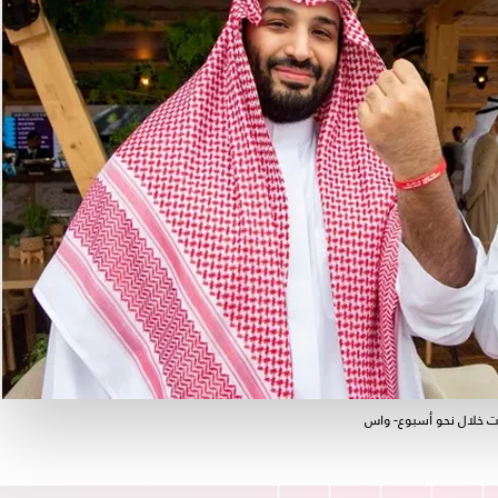
ت خلال نحو أسبوع- واس