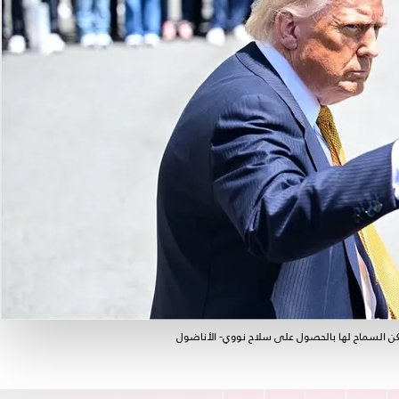
كن السماح لها بالحصول على سلاح نووي- الأناضول