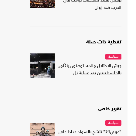
يرفض تقييد صلاحيات ترامب في
الحرب ضد إيران
تغطية ذات صلة
سياسة
جيش الاحتلال والمستوطنون ينكّلون
بالفلسطينيين بعد عملية تل
تقرير خاص
سياسة
"عربي21" تتشح بالسواد حدادا على