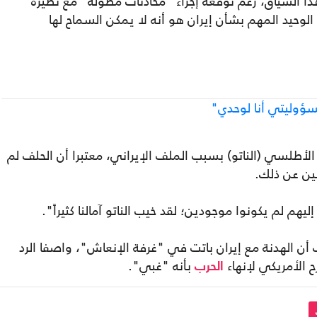
هذا السياق، رغم توقعه إجراء "محادثات مطولة" مع نظيره
لوحيد المهم بشأن إيران هو أنه لا يمكن السماح لها
سؤوليتي أنا لوحدي"
لأطلسي (الناتو) بسبب الملف الإيراني، معتبرا أن الحلف لم
ضين عن ذلك.
إليهم لم يكونوا موجودين؛ لقد خيب الناتو آمالنا كثيراً".
ب أن الهدنة مع إيران باتت في "غرفة الإنعاش"، واصفا الرد
ح الأمريكي لإنهاء
بأنه "غبي".
الحرب