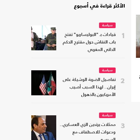
الأكثر قراءة في أسبوع
سياسة
1
قيادات بـ "البوليساريو" تفتح
باب النقاش حول مقترح الحكم
الذاتي المغربي
سياسة
2
تفاصيل الضربة الوشيكة على
إيران.. لهذا السبب أصيب
الأمريكيون بالذهول
سياسة
3
ممثلات يرتدين الزي العسكري..
ودعوات للاصطفاف مع
السيسي