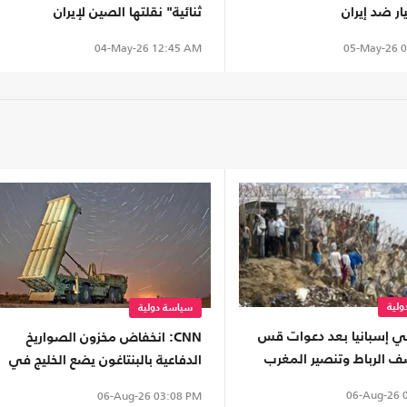
ار ضد إيران
ثنائية" نقلتها الصين لإيران
05-May-26
0
04-May-26
12:45 AM
لية
سياسة دولية
إسبانيا بعد دعوات قس
CNN: انخفاض مخزون الصواريخ
 الرباط وتنصير المغرب
الدفاعية بالبنتاغون يضع الخليج في
معضلة
06-Aug-26
0
06-Aug-26
03:08 PM