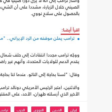
وأشار ترامب إلى أنه لا يرى دورا صينيا في 
الصيني خلال الزيارة، مشددا على أن الشيء ا
بالحصول على سلاح نووي.
اقرأ أيضا:
ترامب يعلن موقفه من الرد الإيراني.. "م
ووجّه ترامب مجددا انتقادات إلى حلف شمال ا
يقدم الدعم للولايات المتحدة، وأنهم غير را
وقال: "لسنا بحاجة إلى الناتو. عندما كنا بحاجة 
والاثنين، اعتبر الرئيس الأمريكي دونالد ترام
الأخير الذي أرسلته طهران، الأحد، على المقتر
إيران
الصين
النووي
الحرب
ترامب