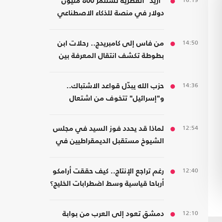
16:19
"أريد" القطرية تستثمر 800 مليون
دولار في منصة للذكاء الاصطناعي
14:50
من فاس إلى كامبريدج.. رحلات ابن
بطوطة تكشف انتقال المعرفة بين
الشرق والغرب
14:36
حزب الله يبدّل قواعد الاشتباك..
و"إسرائيل" تتخوف من اشتعال
جبهات متعددة
12:54
لماذا قد يحدد فوز السيد في مجلس
الشيوخ مستقبل الديمقراطيين في
أمريكا؟
12:40
رغم تراجع الإنتاج.. كيف حققت أرامكو
أرباحا قياسية وسط اضطرابات الخليج؟
12:10
دمشق تعود إلى العرب من بوابة