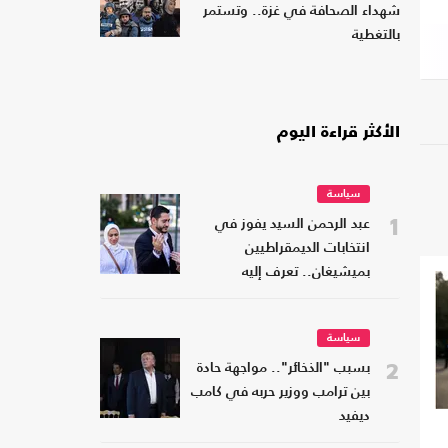
شهداء الصحافة في غزة.. وتستمر
بالتغطية
الأكثر قراءة اليوم
سياسة
1
عبد الرحمن السيد يفوز في
انتخابات الديمقراطيين
بميشيغان.. تعرف إليه
سياسة
2
بسبب "الذخائر".. مواجهة حادة
بين ترامب ووزير حربه في كامب
ديفيد