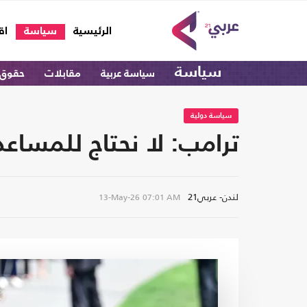
(current)
الرئيسية
سياسة
اق
سياسة
سياسة عربية
مقابلات
حقوق 
سياسة دولية
ترامب: لا نحتاج للمساع
لندن- عربي21
13-May-26
07:01 AM