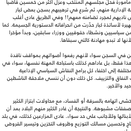
مأمورة فحلّ مجلسهم المنتخب وعزل أكثر من خمسين قاضيا
 الإدارية منهم، ثم شرع في ترهيبهم بسجن بعض كبار
 ناديهم لمجرد تضامنه معهم!! وفي الطريق عادى أغلب
ة لأساتذة كبار حذّرت من انحرافاته الدستورية الجسيمة. كما
من سياسيين ونشطاء حقوقيين ووزراء سابقين، وبدأ مؤخرا
نها لا تبدو مهادنة كالتي سبقاها.
خرين في السجن سواء لأنهم رفعوا أصواتهم بمواقف ناقدة
س هذا فقط، بل عاداهم كذلك باستباحة المهنة نفسها، سواء في
ختلفة إلى اختفاء كل برامج النقاش السياسي الإذاعية
ت النفاق والتزييف. كل ذلك دون أن ننسى ملاحقة الناشطين
د والأخير.
ى اتهامه بالسرقة أو الفساد، مع محاولات ابتزاز الكثير
ت مشبوهة. والنتيجة أن غادر الكثير منهم البلاد بعد أن
بنائها وللأجانب على حد سواء. عادى المزارعين كذلك، في بلد
تاج وتحسين مسالك التوزيع وظروف التخزين وتيسير القروض