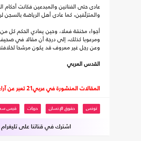
عادى حتى الفنانين والمبدعين فكانت أحكام ا
والمتزلّفين، كما عادى أهل الرياضة بالسجن لر
أجواء مخنقة فعلا، وحين يعادي الحكم كل م
ومرعوبا كذلك، إلى درجة أن مقالا في صحيف
وعن رجل غير معروف قد يكون مرشحا لخلافته،
القدس العربي
المقالات المنشورة في عربي21 تعبر عن آراء أصحابها ولا تعبر عن رأي أو موقف الصحيفة.
تونس
حقوق الإنسان
حريات
قيس سعي
اشترك في قناتنا على تليغرام