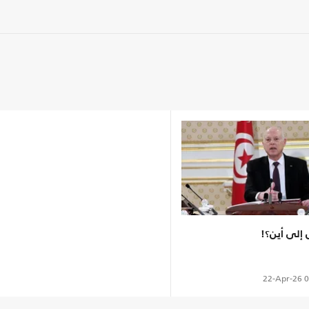
س إلى أين؟!
22-Apr-26
0