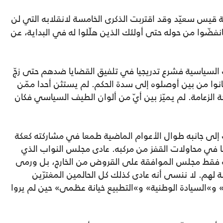
 قيس سعيّد وقد اقتربت الذكرى الخامسة لانقلابه التي لن
فانفضّوا من حوله حتى أولئك الذين هلّلوا له في البداية، عن
 السياسية فشرع تدريجيا في تلفيق القضايا ضدهم حتى زجّ
نوا من بين أوصلوه إلى سدة الحكم. لم يستثن أحدا ممّن
حة الزعامة. لم يميّز بين أيّ من ألوان الطيف السياسي فكان
إلى جانبه طوال الأعوام الماضية طمعا في مشاركته كعكة
ا في محاولات القفز من مركبه. عادى مجلس النواب الذي
 فقط مجلس الموافقة على القروض من الخارج، بل ورمى
 لهم. لا ننسى أنه عادى كذلك كل الحالمين المغترّين
» و»السيادة الوطنية» و»التطبيع خيانة عظمى» حين لم يروا