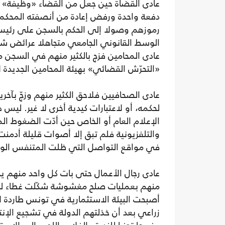
عادى القضاة حين جعل من القضاء «وظيفة» 
دفعة واحدة ورفض إعادة من أنصفته المحكمة
رموزهم وصولا إلى الحكم بالسجن على رئيس
الوسط القانوني الجامعي متجاهلا عرائض شهير
عادى المحامين فزج بالكثير منهم في السجن 
«التحرّش القضائي» بهيئة المحامين الجديدة لأ
عادى الصحافيين فلاحق الكثير منهم وزجّ بآ
لحكمه، أو لاعتبارات كيدية أخرى لا غير. لي
الإعلام العام أو الخاص حين أدّت الضغوط الم
والتلفزيونية فلم تبق إلا أصوات قليلة أدمن
في مواقع التواصل التي ظلت المتنفس الوحي
عادى رجال الأعمال حتى بات كل واحد منهم يخش
منهم بعمليات صلح مغشوشة شكّلت غطاء لصفقا
أصبحت البيئة الاستثمارية في تونس طاردة لأ
زراعي بعد أن خذلتهم الدولة في تشجيع الإن