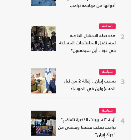
أدواتها من مهاجمة ترامب
صحافة
2
هذه خطة الاحتلال الخاصة
لمستقبل الميليشيات المسلحة
في غزة.. أين سيذهبون؟
سياسة
3
بسبب إيران.. إقالة 2 من كبار
المسؤولين في الموساد
سياسة
4
أزمة "تسريبات الذخيرة تتفاقم"..
ترامب يطلب تحقيقا ويخشى من
"جرأة إيران"