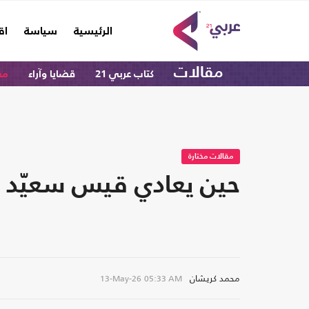
(current)
الرئيسية
سياسة
اق
مقالات
كتاب عربي 21
قضايا وآراء
مق
مقالات مختارة
حين يعادي قيس سعيّد 
محمد كريشان
13-May-26
05:33 AM