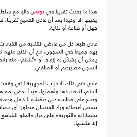
هذا ما يحدث تقريبا في
حاليا مع سلطة
تونس
يحييها إلا وحيدا بعد أن عادى الجميع تقريبا، 
جهل أو قناعة أو نكاية.
عادى طبعا كل من عارض انقلابه من القيادات
بهم جميعا في السجون، مع أن الكثير منهم كا
يمكن أن يشكّل له إزعاجا أو «تُشتمّ» منه رائ
السجن مصيرهم أو المنافي.
عادى حتى تلك الأحزاب المجهرية التي وقفت 
الحكم، لكنه نبذها وأهملها، فبدأ بعض رموزه
وُضع على مقاسه حين همّشه بالكامل وجعله
ببعض أعضائه وراء القضبان متجاوزا أي حصانة
بشعاراته «الثورية» على غرار «العلو الشاهق
إلا عكسها.