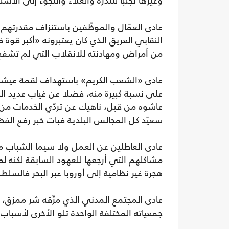
وغيرها تجنبا للندرة والغلاء واللجوء إلى الاستي
عادى العمّال والموظّفين باستنزاف مقدرتهم 
النقابي العريق الذي كان يعتبرونه «أكبر قوة 
من أمراض ومهادنته للانقلاب التي لم تشفع 
عادى «الشعب الكريم» باستهداف لقمة عيشه ب
على نسبة كبيرة منه، فضلا عن غياب عديد ال
عاشوه من قبل، ناهيك عن تردّي الخدمات من 
سعيّد كل المجالس البلدية فبات خبر رفع ال
عادى العاطلين عن العمل ولا سيما الشباب م
مشاكلهم التي أرجعها للعهود السابقة لكنه ل
هجرة غير نظامية إلى أوروبا عبر البحر فالسلط
عادى المجتمع المدني الذي مزّقه شر ممزق، 
جمعياته المختلفة الواحدة تلو الأخرى لأسباب 