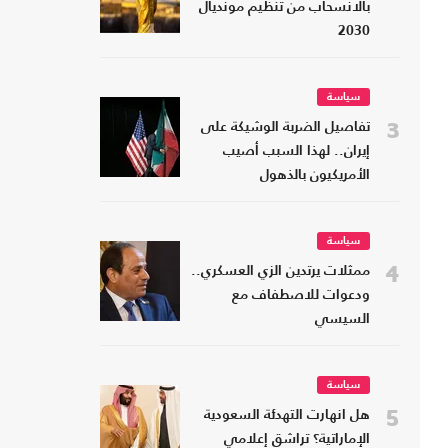
بالانسحاب من تنظيم مونديال
2030
سياسة
3
تفاصيل الضربة الوشيكة على
إيران.. لهذا السبب أصيب
الأمريكيون بالذهول
سياسة
4
ممثلات يرتدين الزي العسكري..
ودعوات للاصطفاف مع
السيسي
سياسة
5
هل انهارت التهدئة السعودية
الإماراتية؟ تراشق إعلامي