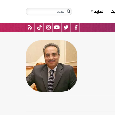
يت
المزيد