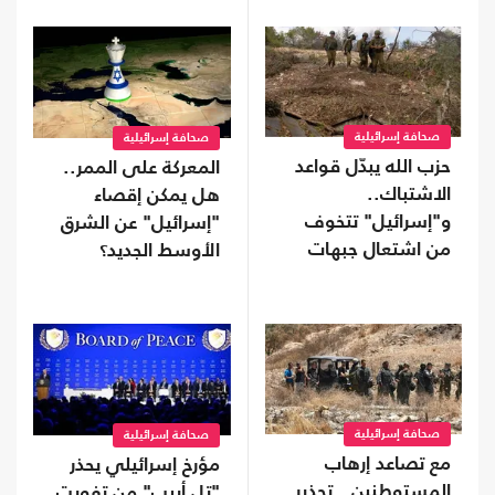
صحافة إسرائيلية
صحافة إسرائيلية
حزب الله يبدّل قواعد
المعركة على الممر..
الاشتباك..
هل يمكن إقصاء
و"إسرائيل" تتخوف
"إسرائيل" عن الشرق
من اشتعال جبهات
الأوسط الجديد؟
متعددة
صحافة إسرائيلية
صحافة إسرائيلية
مع تصاعد إرهاب
مؤرخ إسرائيلي يحذر
المستوطنين.. تحذير
"تل أبيب" من تفويت