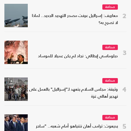
صحافة
2
معاريف: إسرائيل عرفت مصدر التهديد الجديد.. لماذا
لا تصرح به؟
صحافة
3
دبلوماسي إيطالي: نجاد لم يكن عميلا للموساد
صحافة
4
وثيقة: مجلس السلام يتعهد لـ"إسرائيل" بالعمل على
تهجير أهالي غزة
صحافة
5
يديعوت: ترامب أهان نتنياهو أمام شعبه.. "ساحر