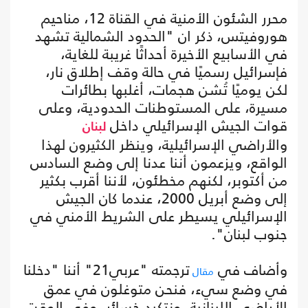
محرر الشئون الأمنية في القناة 12، مناحيم
هوروفيتس، ذكر ان "الحدود الشمالية تشهد
في الأسابيع الأخيرة أحداثًا غريبة للغاية،
فإسرائيل رسميًا في حالة وقف إطلاق نار،
لكن يوميًا تُشن هجمات، أغلبها بطائرات
مسيرة، على المستوطنات الحدودية، وعلى
قوات الجيش الإسرائيلي داخل
لبنان
والأراضي الإسرائيلية، وينظر الكثيرون لهذا
الواقع، ويزعمون أننا عدنا إلى وضع السادس
من أكتوبر، لكنهم مخطئون، لأننا أقرب بكثير
إلى وضع أبريل 2000، عندما كان الجيش
الإسرائيلي يسيطر على الشريط الأمني في
جنوب لبنان".
وأضاف في
ترجمته "عربي21" أننا "دخلنا
مقال
في وضع سيء، فنحن متوغلون في عمق
الأراضي اللبنانية، ونتكبد خسائر، وفي الوقت