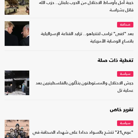
خيبة أمل بأوساط الاحتلال من الحرب بلبنان.. حزب الله
قاتل بشراسة
صحافة
بعد "كفى" ترامب لنتنياهو.. تزايد القناعة الإسرائيلية
باتساع الوصاية الأمريكية
تغطية ذات صلة
سياسة
جيش الاحتلال والمستوطنون ينكّلون بالفلسطينيين بعد
عملية تل
تقرير خاص
سياسة
"عربي21" تتشح بالسواد حدادا على شهداء الصحافة في