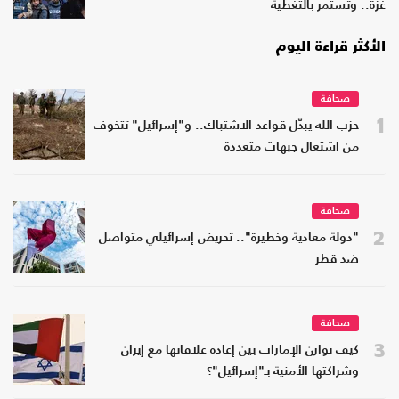
غزة.. وتستمر بالتغطية
الأكثر قراءة اليوم
صحافة
1
حزب الله يبدّل قواعد الاشتباك.. و"إسرائيل" تتخوف
من اشتعال جبهات متعددة
صحافة
2
"دولة معادية وخطيرة".. تحريض إسرائيلي متواصل
ضد قطر
صحافة
3
كيف توازن الإمارات بين إعادة علاقاتها مع إيران
وشراكتها الأمنية بـ"إسرائيل"؟