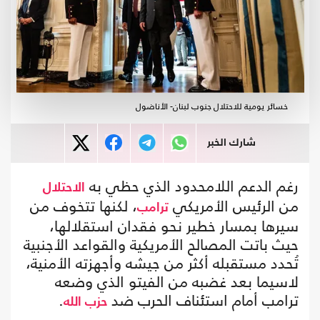
خسائر يومية للاحتلال جنوب لبنان- الأناضول
شارك الخبر
رغم الدعم اللامحدود الذي حظي به
الاحتلال
من الرئيس الأمريكي
، لكنها تتخوف من
ترامب
سيرها بمسار خطير نحو فقدان استقلالها،
حيث باتت المصالح الأمريكية والقواعد الأجنبية
تُحدد مستقبله أكثر من جيشه وأجهزته الأمنية،
لاسيما بعد غضبه من الفيتو الذي وضعه
ترامب أمام استئناف الحرب ضد
.
حزب الله