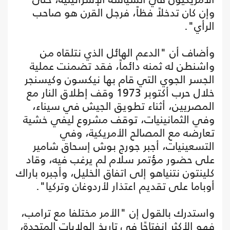
وإن كان تدخلاً فظاً، فرجل القرن هو صاحب
الرأي".
وأضاف أن "الدعم الهائل الذي نتلقاه من
واشنطن له ثمنه دائماً، فقد تضمنت عملية
الجسر الجوي التي قام بها نيكسون وكيسنجر
خلال حرب أكتوبر 1973 وقف إطلاق النار مع
المصريين، أثناء تطويق الجيش في سيناء،
وفي الثمانينيات، توقف مشروع ليفي خشية
تعارضه مع المصالح الأمريكية، وفي
التسعينيات، أجبر جورج بوش إسحاق شامير
على حضور مؤتمر سلام لم يرغب فيه، وقاد
كلينتون نتنياهو إلى اتفاق الخليل، وأجبره باراك
أوباما على تقديم اعتذار لأردوغان وتركيا".
واستدرك بالقول إن "الأمر مختلفا مع ترامب،
فهو الأكثر انفتاحًا في تاريخ الولايات المتحدة،