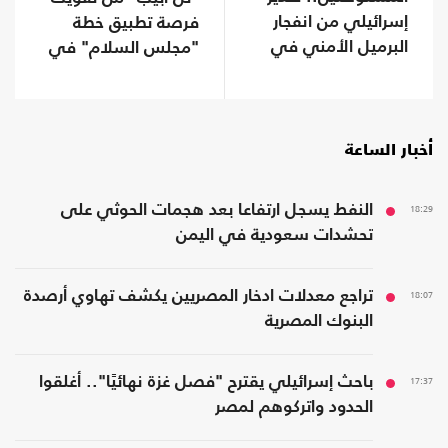
إسرائيلي من انفجار
فرصة تطبيق خطة
البرميل الأمني في
"مجلس السلام" في
الضفة
غزة
أخبار الساعة
18:29
النفط يسجل ارتفاعا بعد هجمات الحوثي على
تحشدات سعودية في اليمن
18:07
تراجع معدلات ادخار المصريين يكشف تهاوي أرصدة
البنوك المصرية
17:37
باحث إسرائيلي يقترح "فصل غزة نهائيًا".. أغلقوا
الحدود واتركوهم لمصر