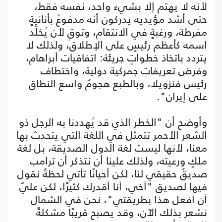
لأنه لا يهتم إلا بشيء واحد، نفسه فقط،
حتى أشد مؤيديه يدركون أنه مدفوعٌ بأنانيةٍ
مفرطة، ورغبةٍ في الانتقام، وتوقٍ لأن يُخلّد
اسمه كأعظم رئيسٍ على الإطلاق، ولذلك لا
يتردد باتخاذ خطواتٍ جريئة: اتفاقيات أبراهام،
وفرض تعريفاتٍ جمركية دولية، واختطاف
رئيس فنزويلا، وبالطبع هجومٌ واسع النطاق
على إيران".
وأوضح أن "الخطر الذي قد يُهددنا به الرجل ذو
الشعر الأحمر تتمثل في اللغة التي يتحدث بها
معنا، لأنها ليست لغة الدول الصديقة، بل لغة
ملكٍ ورعيته، ولذلك علينا أن نتذكر أن ترامب
صديقٌ حقيقي لنا، لكن أحيانًا تأتي لحظةٌ نقول
فيها لصديق "أخي، أنا أقدرك كثيرًا، لكن عليّ
أن أفعل هذا بطريقتي"، نحن في الشمال
نشعر بذلك الآن، وقد يصبح قريبًا مشكلةً