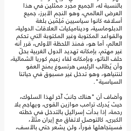
بالنسبة له، الجميع مجرد ممثلين في هذا
العرض العالمي، وهو النجم الأبرز، جميع
أسلافه كانوا سياسيين مُلِمّين بلغة
الدبلوماسية، وديناميكيات العلاقات الدولية،
والقواعد المكتوبة وغير المكتوبة التي تحكم
العالم، أما هو، فمنذ اللحظة الأولى، قرر أنه
غير مهتم، بإمكانه تهديد الدول الغربية بحلّ
حلف الناتو، وبإمكانه لقاء زعيم كوريا الشمالية،
وأن يُطالب الرئيس هرتسوغ بمنح العفو
لنتنياهو، وهو تدخل غير مسبوق في حياتنا
السياسية".
وأضاف أن "هناك جانبٌ آخر لهذا السلوك،
حيث يُدرك ترامب موازين القوى، ويهاجم بلا
رحمة، إذا بدأت إسرائيل بالتدخل في خطته
الكبرى، كالتوصل لاتفاق مع إيران مثلاً،
فسيتجاهلها فوراً، ولن يشعر حتى بالأسف،