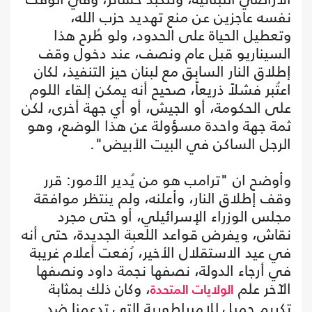
نفسه عاجزين عن منع تهديد حزب الله،
وتعطيل الحياة على الحدود، ولو طُرح هذا
السيناريو قبل عام ونصف، عند دخول وقف
إطلاق النار السابق مع لبنان حيز التنفيذ، لكان
اعتُبر فشلاً ذريعاً، صحيح أنه يمكن إلقاء اللوم
على الحكومة، أو الجيش، أو أي جهة أخرى، لكن
ثمة جهة واحدة مسؤولة عن هذا الوضع، وهو
الرجل الساكن في البيت الأبيض".
وأوضح ان "ترامب هو من يُدير الأمور: قرر
وقف إطلاق النار، وأعلنه، ولم ينتظر موافقة
مجلس الوزراء الإسرائيلي، أو حتى مجرد
نقاش، ويفرض قواعد اللعبة الجديدة، حتى أنه
في عيد الاستقلال الأخير، رُفعت أعلام غريبة
في أرجاء الدولة، نصفها نجمة داود ونصفها
الآخر علم
، وكان ذلك بمثابة
الولايات المتحدة
تكريم جميل للإمبراطورية التي تدعمنا ضد