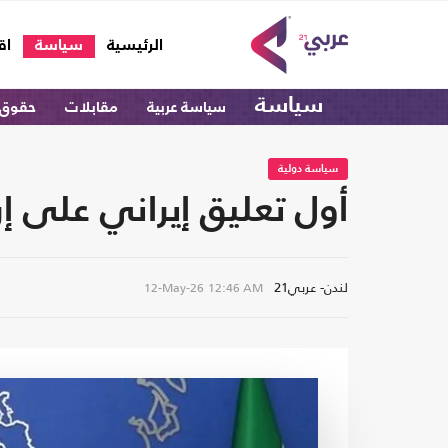
(current)
الرئيسية
سياسة
اق
سياسة
سياسة عربية
مقابلات
حقوق 
سياسة دولية
أول تعليق إيراني على إ
لندن- عربي21
12-May-26
12:46 AM