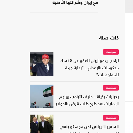
مع إيران وشراكتها الأمنية
بـ"إسرائيل"؟
ذات صلة
سياسة
ترامب يدعو إيران للعفو عن 8 نساء
محكومات بالإعدام.. "بداية جيدة
للمفاوضات"
سياسة
بعبارات بذيئة.. حليف لترامب يهاجم
الإمارات بعد طرح طلب قرض بالدولار
سياسة
السفير الإيراني لدى موسكو ينفي