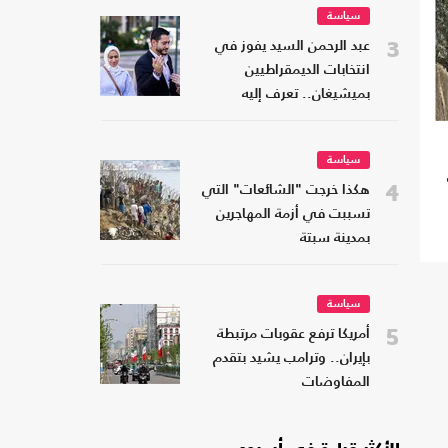
سياسة
3
عبد الرحمن السيد يفوز في
انتخابات الديمقراطيين
بميشيغان.. تعرف إليه
سياسة
4
هكذا خرجت "الشائعات" التي
تسببت في أزمة المهاجرين
بمدينة سبتة
سياسة
5
أمريكا ترفع عقوبات مرتبطة
بإيران.. وترامب يشيد بتقدم
المفاوضات