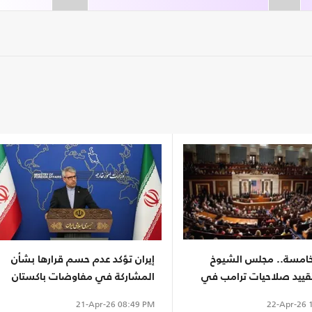
لخامسة.. مجلس الشيوخ
إيران تؤكد عدم حسم قرارها بشأن
ييد صلاحيات ترامب في
المشاركة في مفاوضات باكستان
 إيران
22-Apr-26
1
21-Apr-26
08:49 PM