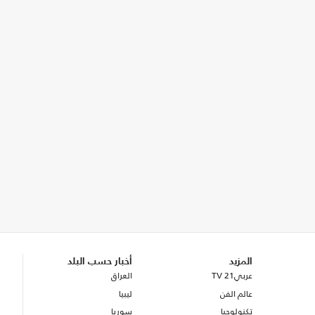
المزيد
أخبار حسب البلد
عربي21 TV
العراق
عالم الفن
ليبيا
تكنولوجيا
سوريا