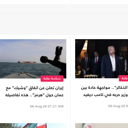
لية
سياسة دولية
ذخائر".. مواجهة حادة بين
إيران تعلن عن اتفاق "وشيك" مع
زير حربه في كامب ديفيد
عمان حول "هرمز".. هذه تفاصيله
06-Aug-26
0
06-Aug-26
01:21 AM