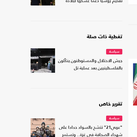
تقديم روسيا دعما عسكريا لبلاده
تغطية ذات صلة
سياسة
جيش الاحتلال والمستوطنون ينكّلون
بالفلسطينيين بعد عملية تل
تقرير خاص
سياسة
"عربي21" تتشح بالسواد حدادا على
شهداء الصحافة في غزة.. وتستمر