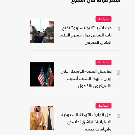
الأكثر قراءة في أسبوع
سياسة
1
قيادات بـ "البوليساريو" تفتح
باب النقاش حول مقترح الحكم
الذاتي المغربي
سياسة
2
تفاصيل الضربة الوشيكة على
إيران.. لهذا السبب أصيب
الأمريكيون بالذهول
سياسة
3
هل انهارت التهدئة السعودية
الإماراتية؟ تراشق إعلامي
واتهامات جديدة