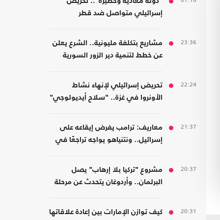
01:16
"دولة معادية وخطيرة".. تحريض
إسرائيلي متواصل ضد قطر
23:36
مشاريع بتكلفة مليونية.. الشرع يعلن
عن خطط لتنمية دير الزور السورية
22:24
تحريض إسرائيلي لإنهاء نشاط
الأونروا في غزة.. "سلاح أيديولوجي"
21:37
معاريف: ترامب يفرض إيقاعه على
إسرائيل.. ونتنياهو يواجه تراجعًا في
هامش القرار
20:37
مشروع "تركيا بلا إرهاب" يصل
البرلمان.. وأردوغان يتحدث عن مرحلة
جديدة
20:31
كيف توازن الإمارات بين إعادة علاقاتها