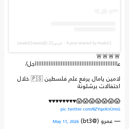
A post shared by Arabi21 - عربي21 (@arabi21news)
🚨🚨🚨🚨
عااااااااااااااااااااااااااااااااااااااااااااااااجل/
لامين يامال يرفع علم فلسطين 🇵🇸 خلال
احتفالات برشلونة
😱😱😱😱😱😱😱♥️♥️♥️♥️♥️♥️♥️♥️
pic.twitter.com/8ZYqeXnOmG
— عمرو (@bt3)
May 11, 2026