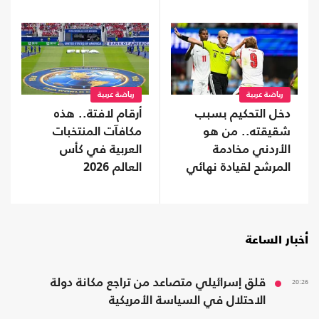
رياضة عربية
رياضة عربية
دخل التحكيم بسبب
أرقام لافتة.. هذه
شقيقته.. من هو
مكافآت المنتخبات
الأردني مخادمة
العربية في كأس
المرشح لقيادة نهائي
العالم 2026
المونديال؟
أخبار الساعة
20:26
قلق إسرائيلي متصاعد من تراجع مكانة دولة
الاحتلال في السياسة الأمريكية