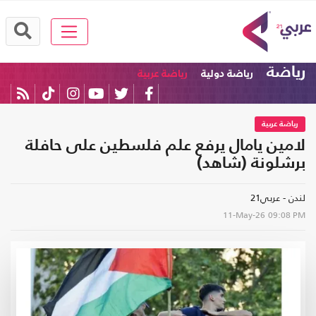
رياضة
رياضة دولية
رياضة عربية
رياضة عربية
لامين يامال يرفع علم فلسطين على حافلة
برشلونة (شاهد)
لندن - عربي21
11-May-26
09:08 PM