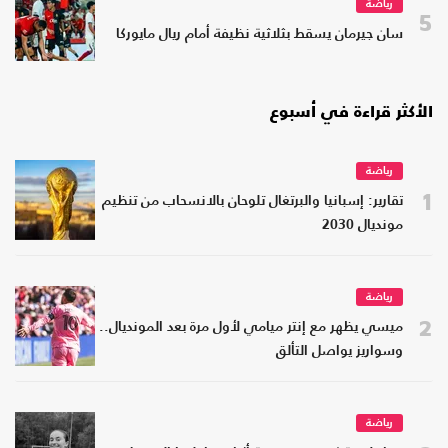
رياضة
5
سان جيرمان يسقط بثلاثية نظيفة أمام ريال مايوركا
الأكثر قراءة في أسبوع
رياضة
1
تقارير: إسبانيا والبرتغال تلوحان بالانسحاب من تنظيم
مونديال 2030
رياضة
2
ميسي يظهر مع إنتر ميامي لأول مرة بعد المونديال..
وسواريز يواصل التألق
رياضة