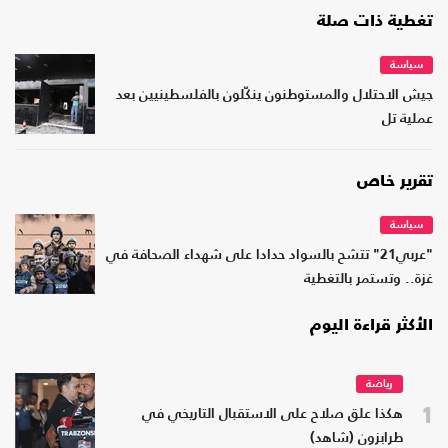
تغطية ذات صلة
سياسة
جيش الاحتلال والمستوطنون ينكّلون بالفلسطينيين بعد
عملية تل
تقرير خاص
سياسة
"عربي21" تتشح بالسواد حدادا على شهداء الصحافة في
غزة.. وتستمر بالتغطية
الأكثر قراءة اليوم
رياضة
1
هكذا علق صلاح على الاستقبال التاريخي في
طرابزون (شاهد)