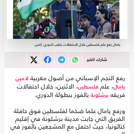
يامال رفع علم فلسطين خلال الاحتفالات بلقب الدوري- إكس
شارك الخبر
رفع النجم الإسباني من أصول مغربية
لامين
، علم
، الاثنين، خلال احتفالات
يامال
فلسطين
فريقه
بالفوز ببطولة الدوري.
برشلونة
ورفع يامال علما ضخما لفلسطين فوق حافلة
الفريق التي جابت مدينة برشلونة في إقليم
كتالونيا، حيث احتفل مع المشجعين بالفوز في