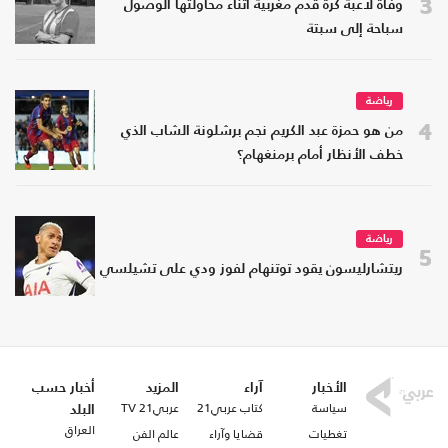
3
وفاة لاعبة كرة قدم مغربية أثناء محاولتها الوصول
سباحة إلى سبتة
رياضة
4
من هو حمزة عبد الكريم نجم برشلونة الشاب الذي
خطف الأنظار أمام برمنغهام؟
رياضة
5
ريتشارليسون يقود توتنهام لفوز ودي على تشيلسي
الأخبار
آراء
المزيد
أخبار حسب
سياسة
كتاب عربي21
عربي21 TV
البلد
العراق
تغطيات
قضايا وآراء
عالم الفن