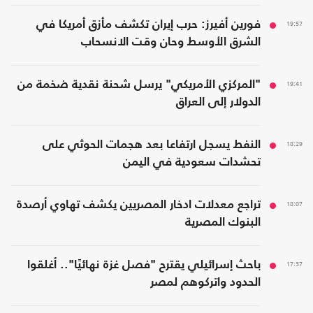
19:57
فورين أفيرز: حرب إيران تكشف مأزق أمريكا في
الشرق الأوسط وحان وقت الانسحاب
19:41
"المركزي الأمريكي" يرسل شحنة نقدية ضخمة من
الدولار إلى العراق
18:29
النفط يسجل ارتفاعا بعد هجمات الحوثي على
تحشدات سعودية في اليمن
18:07
تراجع معدلات ادخار المصريين يكشف تهاوي أرصدة
البنوك المصرية
17:37
باحث إسرائيلي يقترح "فصل غزة نهائيًا".. أغلقوا
الحدود واتركوهم لمصر