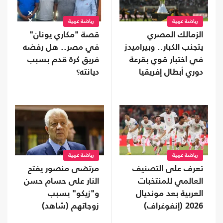
رياضة عربية
رياضة عربية
الزمالك المصري
قصة "مكاري يونان"
يتجنب الكبار.. وبيراميدز
في مصر.. هل رفضه
في اختبار قوي بقرعة
فريق كرة قدم بسبب
دوري أبطال إفريقيا
ديانته؟
رياضة عربية
رياضة عربية
تعرف على التصنيف
مرتضى منصور يفتح
العالمي للمنتخبات
النار على حسام حسن
العربية بعد مونديال
و"زيكو" بسبب
2026 (إنفوغراف)
زوجاتهم (شاهد)