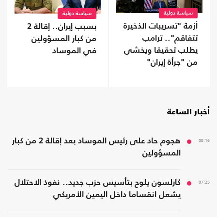
سياسة دولية
سياسة دولية
أزمة "تسريبات الذخيرة
بسبب إيران.. إقالة 2
تتفاقم".. ترامب
من كبار المسؤولين
يطلب تحقيقا ويخشى
في الموساد
من "جرأة إيران"
أخبار الساعة
08:16
هجوم حاد على رئيس الموساد بعد إقالة 2 من كبار
المسؤولين
07:25
كارلسون يلوح بتأسيس حزب جديد.. نفوذ الاحتلال
يشعل انقساما داخل اليمين الأمريكي