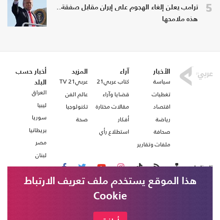
5
ترامب يعلن إلغاء الهجوم على إيران مقابل صفقة..
هذه ملامحها
الأخبار
آراء
المزيد
أخبار حسب
سياسة
كتاب عربي21
عربي21 TV
البلد
العراق
تغطيات
قضايا وآراء
عالم الفن
ليبيا
اقتصاد
مقالات مختارة
تكنولوجيا
سوريا
رياضة
أفكار
صحة
بريطانيا
صحافة
استطلاع رأي
مصر
ملفات وتقارير
لبنان
تابعنا على
هذا الموقع يستخدم ملف تعريف الارتباط
Cookie
من نحن
اتصل بنا