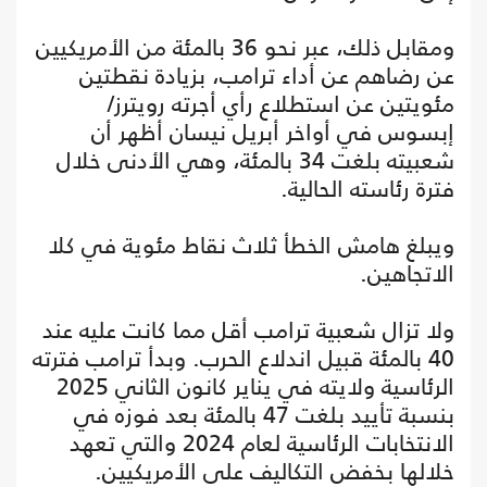
ومقابل ذلك، عبر نحو 36 بالمئة من الأمريكيين
عن رضاهم عن أداء ترامب، بزيادة نقطتين
مئويتين عن استطلاع رأي أجرته رويترز/
إبسوس في أواخر أبريل نيسان أظهر أن
شعبيته بلغت 34 بالمئة، وهي الأدنى خلال
فترة رئاسته الحالية.
ويبلغ هامش الخطأ ثلاث نقاط مئوية في كلا
الاتجاهين.
ولا تزال شعبية ترامب أقل مما كانت عليه عند
40 بالمئة قبيل اندلاع الحرب. وبدأ ترامب فترته
الرئاسية ولايته في يناير كانون الثاني 2025
بنسبة تأييد بلغت 47 بالمئة بعد فوزه في
الانتخابات الرئاسية لعام 2024 والتي تعهد
خلالها بخفض التكاليف على الأمريكيين.