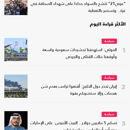
"عربي21" تتشح بالسواد حدادا على شهداء الصحافة في
غزة.. وتستمر بالتغطية
الأكثر قراءة اليوم
سياسة
1
الحوثي: استهدفنا تحشيدات سعودية واسعة
وأوقعنا مئات القتلى والجرحى
سياسة
2
إيران تحذر دول الخليج: أقنعوا ترامب بعدم شن
هجمات وإلا سنضربكم بقوة
سياسة
3
تسلم 5 ملايين دولار.. البيت الأبيض: على الإمارات