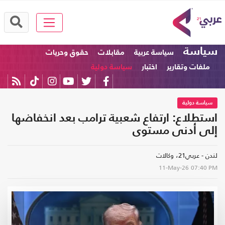
سياسة
سياسة عربية
مقابلات
حقوق وحريات
ملفات وتقارير
اختبار
سياسة دولية
سياسة دولية
استطلاع: ارتفاع شعبية ترامب بعد انخفاضها
إلى أدنى مستوى
لندن - عربي21، وكالات
11-May-26
07:40 PM