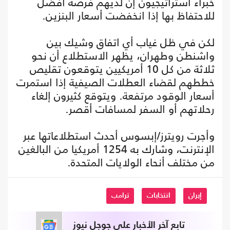
خبراء استراتيجيون إن لديهم فرصة أفضل
للاحتفاظ بها إذا انخفضت أسعار البنزين.
لكن في ظل غياب أي اتفاق وشيك بين
واشنطن وطهران، يظهر الاستطلاع أن نحو
ثلاثة من كل 10 أمريكيين يتوقعون تقليص
خططهم لقضاء العطلات الصيفية إذا استمرت
أسعار الوقود مرتفعة. ويتوقع كثيرون إلغاء
رحلاتهم أو السفر لمسافات أقصر.
وأجرت رويترز/إبسوس أحدث استطلاعاتها عبر
الإنترنت، وشارك به 1254 أمريكيا من البالغين
من مختلف أنحاء الولايات المتحدة.
إيران
انتخابات
ترامب
تابع آخر الأخبار على جوجل نيوز