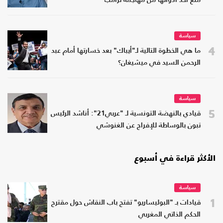
منع أحد أدواتها من مهاجمة ترامب
سياسة
4
ما هي الخطوة التالية لـ"أيباك" بعد خسارتها أمام عبد
الرحمن السيد في ميشيغان؟
سياسة
5
قيادي بالنهضة التونسية لـ "عربي21": أناشد الرئيس
تبون بالوساطة للإفراج عن الغنوشي
الأكثر قراءة في أسبوع
سياسة
1
قيادات بـ "البوليساريو" تفتح باب النقاش حول مقترح
الحكم الذاتي المغربي