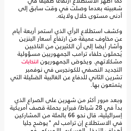
كما أظهر الاستطلاع ارتفاعا طفيفا في
شعبيته بعدما وصلت في وقت سابق إلى
أدنى مستوى خلال ولايته.
وكشف استطلاع الرأي الذي استمر أربعة أيام
عن مخاوف عميقة من ارتفاع أسعار البنزين
وأشار أيضا إلى أن الكثيرين من الناخبين
يُحملون حلفاء ترامب الجمهوريين مسؤولية
مشكلاتهم. ويخوض الجمهوريون
انتخابات
التجديد النصفي للكونجرس في نوفمبر
تشرين الثاني للدفاع عن الغالبية الضئيلة التي
يتمتعون بها.
وبعد مرور أكثر من شهرين على الصراع الذي
بدأ في 28 شباط/ فبراير بحملة قصف أمريكية
إسرائيلية، قال نحو 66 بالمئة من المشاركين
في الاستطلاع إن ترامب لم "يوضح جليا
أهداف التدخل العسكري الأمريكي في