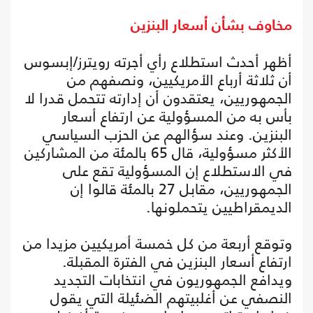
مخاوف بشأن أسعار البنزين
أظهر أحدث استطلاع رأي أجرته رويترز/إبسوس
أن ثلاثة أرباع الأمريكيين، ونصفهم من
الجمهوريين، يعتقدون أن إدارته تتحمل قدرا لا
بأس به من المسؤولية عن ارتفاع أسعار
البنزين. وعند سؤالهم عن الحزب السياسي
الأكثر مسؤولية، قال 65 بالمئة من المشاركين
في الاستطلاع إن المسؤولية تقع على
الجمهوريين، مقابل 27 بالمئة قالوا إن
الديمقراطيين يتحملونها.
وتوقع أربعة من كل خمسة أمريكيين مزيدا من
ارتفاع أسعار البنزين في الفترة المقبلة.
ويدافع الجمهوريون في انتخابات التجديد
النصفي عن أغلبيتهم الضئيلة التي يقول