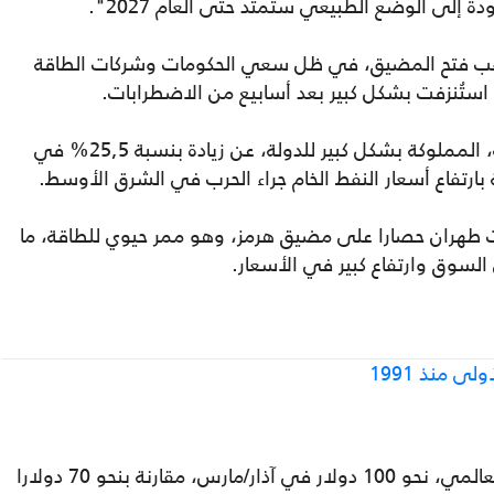
ة إلى الوضع الطبيعي ستمتد حتى العام 2027".
عقب فتح المضيق، في ظل سعي الحكومات وشركات الطاقة
ي استُنزفت بشكل كبير بعد أسابيع من الاضطرابات.
وجاءت هذه التصريحات غداة إعلان المجموعة، المملوكة بشكل كبير للدولة، عن زيادة بنسبة 25,5% في
رضت طهران حصارا على مضيق هرمز، وهو ممر حيوي للطاقة، ما
لسوق وارتفاع كبير في الأسعار.
ى منذ 1991
وبلغ متوسط سعر برميل خام برنت، المعيار العالمي، نحو 100 دولار في آذار/مارس، مقارنة بنحو 70 دولارا