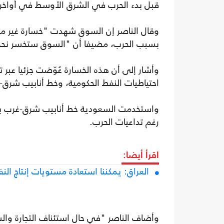
قبل بدء الحرب في الشرق الأوسط في أواخر ش
وقال الناصر إن السوق شهدت "خسارة غير مسب
بسبب الحرب، مضيفا أن "السوق ستخسر نحو 100 مليون برميل أسبوعيا إذا بقي مضيق هرمز مغلق
وأشار إلى أن هذه الخسارة عُوّضت جزئيا عب
احتياطيات النفط الحكومية، وخط أنابيب شرق
رغم تداعيات الحرب.
اقرأ أيضا:
العراق: يمكننا استعادة مستويات إنتاج الن
وأضاف الناصر "في حال استئناف التجارة وال