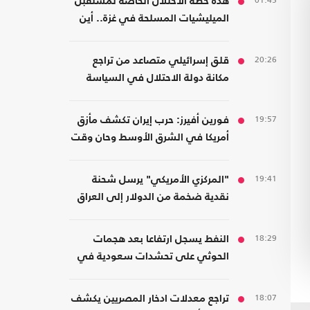
01:45
هذه خطة الاحتلال الخاصة لمستقبل
الميليشيات المسلحة في غزة.. أين
سيذهبون؟
20:26
قلق إسرائيلي متصاعد من تراجع
مكانة دولة الاحتلال في السياسة
الأمريكية
19:57
فورين أفيرز: حرب إيران تكشف مأزق
أمريكا في الشرق الأوسط وحان وقت
الانسحاب
19:41
"المركزي الأمريكي" يرسل شحنة
نقدية ضخمة من الدولار إلى العراق
18:29
النفط يسجل ارتفاعا بعد هجمات
الحوثي على تحشدات سعودية في
اليمن
18:07
تراجع معدلات ادخار المصريين يكشف