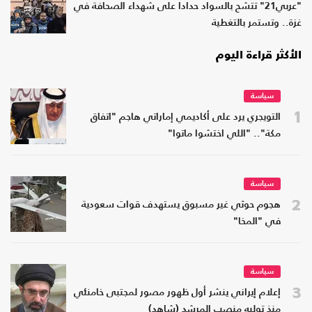
"عربي21" تتشح بالسواد حدادا على شهداء الصحافة في
غزة.. وتستمر بالتغطية
الأكثر قراءة اليوم
سياسة
1
التويجري يرد على أكاديمي إماراتي هاجم "اتفاق
مكة".. "اللي اختشوا ماتوا"
سياسة
2
هجوم حوثي غير مسبوق يستهدف قوات سعودية
في "المخا"
سياسة
3
إعلام إيراني ينشر أول ظهور مصور لمجتبى خامنئي
منذ توليه منصب المرشد (شاهد)