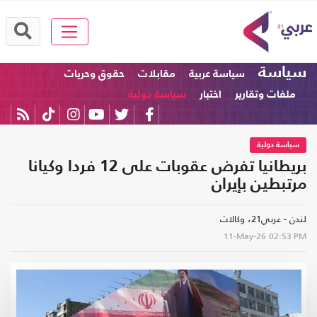
سياسة
سياسة عربية
مقابلات
حقوق وحريات
ملفات وتقارير
اختبار
سياسة دولية
سياسة دولية
بريطانيا تفرض عقوبات على 12 فردا وكيانا
مرتبطين بإيران
لندن - عربي21، وكالات
11-May-26
02:53 PM