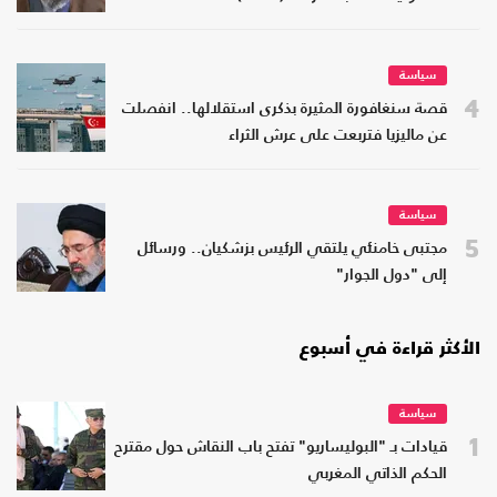
سياسة
4
قصة سنغافورة المثيرة بذكرى استقلالها.. انفصلت
عن ماليزيا فتربعت على عرش الثراء
سياسة
5
مجتبى خامنئي يلتقي الرئيس بزشكيان.. ورسائل
إلى "دول الجوار"
الأكثر قراءة في أسبوع
سياسة
1
قيادات بـ "البوليساريو" تفتح باب النقاش حول مقترح
الحكم الذاتي المغربي