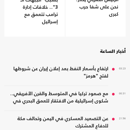
بسبب "الجبهات الـ
نحن على شفا حرب
3".. خلافات إدارة
كبرى
ترامب تتعمق مع
إسرائيل
أخبار الساعة
03:23
ارتفاع بأسعار النفط بعد إعلان إيران عن شروطها
لفتح "هرمز"
00:31
مع صعود تركيا في المتوسط والقرن الأفريقي..
شكوى إسرائيلية من الافتقار للعمق البحري في
المنطقة
21:56
عن التصعيد العسكري في اليمن وتحالف مكة
للدفاع المشترك