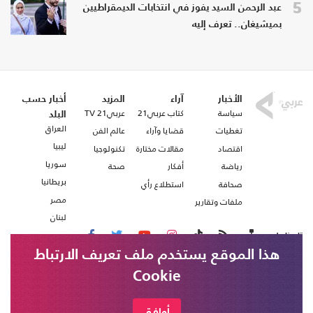
5
عبد الرحمن السيد يفوز في انتخابات الديمقراطيين
بميشيغان.. تعرف إليه
الأخبار
آراء
المزيد
أخبار حسب
سياسة
كتاب عربي21
عربي21 TV
البلد
العراق
تغطيات
قضايا وآراء
عالم الفن
ليبيا
اقتصاد
مقالات مختارة
تكنولوجيا
سوريا
رياضة
أفكار
صحة
بريطانيا
صحافة
استطلاع رأي
مصر
ملفات وتقارير
لبنان
تابعنا على
هذا الموقع يستخدم ملف تعريف الارتباط
Cookie
من نحن
اتصل بنا
شروط الاستخدام
أوافق