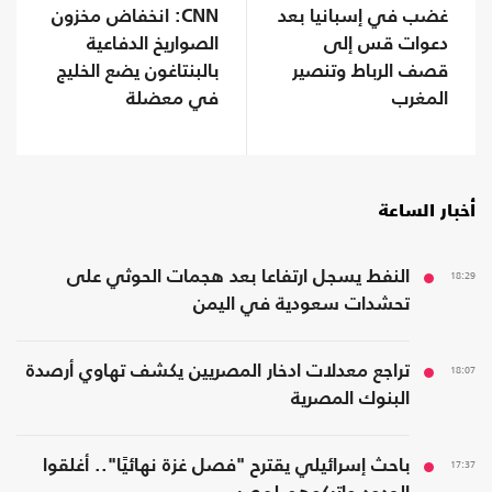
غضب في إسبانيا بعد
CNN: انخفاض مخزون
دعوات قس إلى
الصواريخ الدفاعية
قصف الرباط وتنصير
بالبنتاغون يضع الخليج
المغرب
في معضلة
أخبار الساعة
18:29
النفط يسجل ارتفاعا بعد هجمات الحوثي على
تحشدات سعودية في اليمن
18:07
تراجع معدلات ادخار المصريين يكشف تهاوي أرصدة
البنوك المصرية
17:37
باحث إسرائيلي يقترح "فصل غزة نهائيًا".. أغلقوا