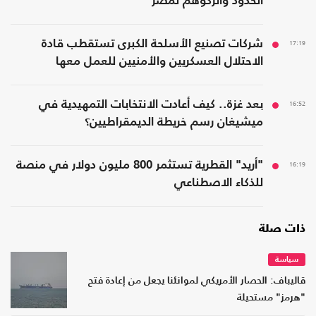
الحدود واتركوهم لمصر
17:19
شركات تصنيع الأسلحة الكبرى تستقطب قادة
الاحتلال العسكريين والأمنيين للعمل معها
16:52
بعد غزة.. كيف أعادت الانتخابات التمهيدية في
ميشيغان رسم خريطة الديمقراطيين؟
16:19
"أريد" القطرية تستثمر 800 مليون دولار في منصة
للذكاء الاصطناعي
ذات صلة
سياسة
قاليباف: الحصار الأمريكي لموانئنا يجعل من إعادة فتح
"هرمز" مستحيلة