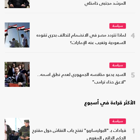
المرشد مجتبى خامنئي
سياسة
4
لماذا تتردد مصر في الانضمام لتحالف بحري تقوده
السعودية وتغيب عنه الإمارات؟
سياسة
5
السيد يدعو منافسه الجمهوري لعدم نطق اسمه..
"لاعق حذاء ترامب"
الأكثر قراءة في أسبوع
سياسة
1
قيادات بـ "البوليساريو" تفتح باب النقاش حول مقترح
الحكم الذاتي المغربي