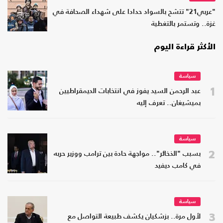
"عربي21" تتشح بالسواد حدادا على شهداء الصحافة في
غزة.. وتستمر بالتغطية
الأكثر قراءة اليوم
سياسة
1
عبد الرحمن السيد يفوز في انتخابات الديمقراطيين
بميشيغان.. تعرف إليه
سياسة
2
بسبب "الذخائر".. مواجهة حادة بين ترامب ووزير حربه
في كامب ديفيد
سياسة
3
لأول مرة.. بزشكيان يكشف طبيعة التواصل مع