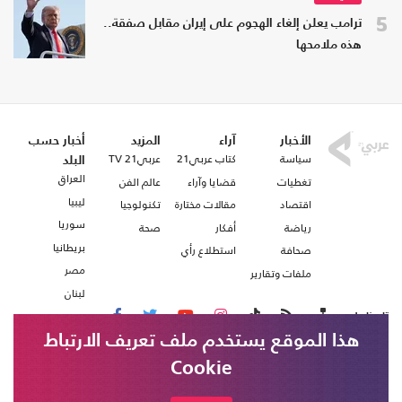
5
ترامب يعلن إلغاء الهجوم على إيران مقابل صفقة..
هذه ملامحها
الأخبار
آراء
المزيد
أخبار حسب
سياسة
كتاب عربي21
عربي21 TV
البلد
العراق
تغطيات
قضايا وآراء
عالم الفن
ليبيا
اقتصاد
مقالات مختارة
تكنولوجيا
سوريا
رياضة
أفكار
صحة
بريطانيا
صحافة
استطلاع رأي
مصر
ملفات وتقارير
لبنان
تابعنا على
هذا الموقع يستخدم ملف تعريف الارتباط
Cookie
من نحن
اتصل بنا