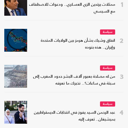
1
ممثلات يرتدين الزي العسكري.. ودعوات للاصطفاف
مع السيسي
سياسة
2
اتفاق وشيك بشأن هرمز بين الولايات المتحدة
وإيران.. هذه بنوده
سياسة
3
من له مصلحة بعبور آلاف البشر حدود المغرب إلى
سبتة في ساعات؟.. نخبرك ما نعرفه
سياسة
4
عبد الرحمن السيد يفوز في انتخابات الديمقراطيين
بميشيغان.. تعرف إليه