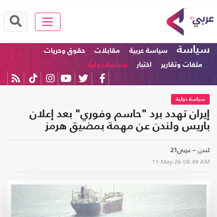
سياسة
سياسة عربية
مقابلات
حقوق وحريات
ملفات وتقارير
اختبار
سياسة دولية
سياسة دولية
إيران تهدد برد "حاسم وفوري" بعد إعلان
باريس ولندن عن مهمة بمضيق هرمز
لندن – عربي21
11-May-26
08:49 AM