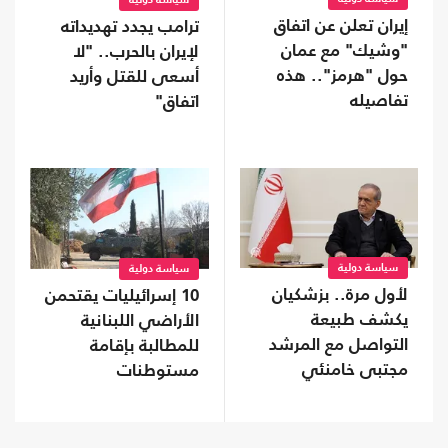
سياسة دولية
إيران تعلن عن اتفاق
ترامب يجدد تهديداته
"وشيك" مع عمان
لإيران بالحرب.. "لا
حول "هرمز".. هذه
أسعى للقتل وأريد
تفاصيله
اتفاق"
سياسة دولية
سياسة دولية
لأول مرة.. بزشكيان
10 إسرائيليات يقتحمن
يكشف طبيعة
الأراضي اللبنانية
التواصل مع المرشد
للمطالبة بإقامة
مجتبى خامنئي
مستوطنات