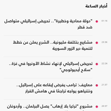
أخبار الساعة
01:16
"دولة معادية وخطيرة".. تحريض إسرائيلي متواصل
ضد قطر
23:36
مشاريع بتكلفة مليونية.. الشرع يعلن عن خطط
لتنمية دير الزور السورية
22:24
تحريض إسرائيلي لإنهاء نشاط الأونروا في غزة..
"سلاح أيديولوجي"
21:37
معاريف: ترامب يفرض إيقاعه على إسرائيل..
ونتنياهو يواجه تراجعًا في هامش القرار
20:37
مشروع "تركيا بلا إرهاب" يصل البرلمان.. وأردوغان