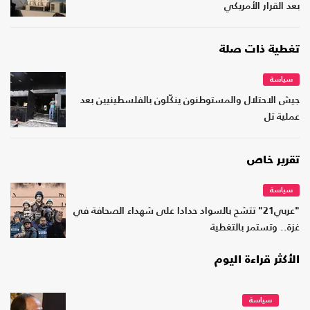
بعد القرار الأمريكي
تغطية ذات صلة
سياسة
جيش الاحتلال والمستوطنون ينكّلون بالفلسطينيين بعد
عملية تل
تقرير خاص
سياسة
"عربي21" تتشح بالسواد حدادا على شهداء الصحافة في
غزة.. وتستمر بالتغطية
الأكثر قراءة اليوم
سياسة