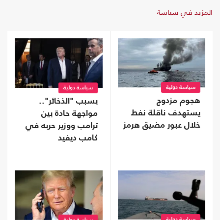
المزيد في سياسة
سياسة دولية
سياسة دولية
هجوم مزدوج
بسبب "الذخائر"..
يستهدف ناقلة نفط
مواجهة حادة بين
خلال عبور مضيق هرمز
ترامب ووزير حربه في
كامب ديفيد
سياسة دولية