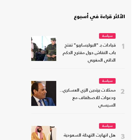
الأكثر قراءة في أسبوع
سياسة
1
قيادات بـ "البوليساريو" تفتح
باب النقاش حول مقترح الحكم
الذاتي المغربي
سياسة
2
ممثلات يرتدين الزي العسكري..
ودعوات للاصطفاف مع
السيسي
سياسة
3
هل انهارت التهدئة السعودية