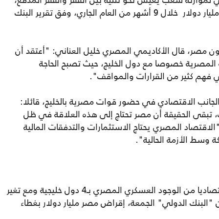
 الإجمالي لموازنة شعب يعيش نحو ثلثيه بين الفقر والفقر المدقع،
تزيد الضغوط عليهم مع ضرورة سداد 37.65 مليار دولار خلال 9 أشهر من العام الجاري، وفق تقرير البنك
ن مصر، قال الأكاديمي المصري خليل العناني: "أعتقد أن
ة المصرية خصوصا مع دول الخليج، حيث تصبح الحاجة
في فهم كثير من القرارات والمواقف".
انب الاقتصادي في حضور قوات مصرية بالخليج، قائلا:
ت، تبقى الحقيقة أن مصر تحتاج إلى هذه العلاقة في ظل
الاقتصاد المصري يحتاج الاستثمارات والتدفقات المالية
ة وسط الأزمة الحالية".
وتأتي الدعوات المصرية للاستفادة ماليا واقتصاديا من الوجود العسكري المصري بـ4 دول خليجية ومع تغير
ان "البنك الدولي" الجمعة، إقراض مصر مليار دولار بغطاء