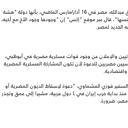
وبعد أن وصف الأكاديمي الإماراتي عبدالخالق عبدالله، مصر في 16 آذار/مارس الماضي، بأنها دولة "هشة
فسها"، قال عبر موقع "إكس" إن "وجودها وجود الأخ مع أخيه،
 الجديد لمصر.
راتيين والإعلان عن وجود قوات عسكرية مصرية في أبوظبي،
ن ودبلوماسيين مصريين للدعوة لأن تكون المشاركة العسكرية المصرية
واقتصادية.
لسفير فوزي العشماوي، "دعوة لإسقاط الديون المصرية أو
جزء منها، حال صحت أنباء تواجد قوات مصرية منذ بداية حرب إيران في ٤ دول عربية، مشيرا إلى عمق وتجذر
 مصر، ضرورة.