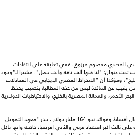
ماسي المصري معصوم مرزوق، ففي تعليقه على انتقادات
 تحت عنوان: "لنا فيها ألف ناقة وألف جمل"، مشيرا لـ"وجود
ج"، ومؤكدا أن "الانخراط المصري الإيجابي في المعادلات
 من يغيب عن المائدة ليس من حقه المطالبة بنصيب يحفظ
ر الأحمر، والعمالة المصرية بالخليج، والاحتياطيات الدولارية
وبينما تواجه مصر أزمة ديون طاحنة وحلول آجال أقساط وفوائد نحو 164 مليار دولار ، حذر "معهد التمويل
 على ثالث أكبر اقتصاد عربي والثاني أفريقيا، خاصة وأنها تأكل