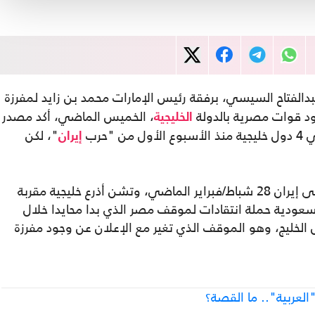
دالفتاح السيسي، برفقة رئيس الإمارات محمد بن زايد لمفرزة
 قوات مصرية بالدولة
، الخميس الماضي، أكد مصدر
الخليجية
"حرب
"، لكن
إيران
ومنذ اندلاع الحرب (الأمريكية- الإسرائيلية) على إيران 28 شباط/فبراير الماضي، وتشن أذرع خليجية مقربة
عودية حملة انتقادات لموقف مصر الذي بدا محايدا خلال
لخليج، وهو الموقف الذي تغير مع الإعلان عن وجود مفرزة
العربية".. ما القصة؟