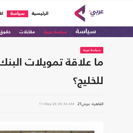
(current)
الرئيسية
سياسة
اق
سياسة
سياسة عربية
مقابلات
حقوق 
سياسة عربية
ما علاقة تمويلات البنك
للخليج؟
القاهرة- عربي21
11-May-26
06:36 AM