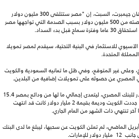
وكشف المدير الإقليمي للبنك الدولي، ستيفان جيمبرت، السبت، إن "مصر ستتلقى 300 مليون دولار
إضافية ضمن حزمة تمويل، وأن البنك رفع حصته من 500 مليون دولار بسبب الصدمة التي تواجهها مصر
 الآسيوي للاستثمار في البنية التحتية، سيقدم لمصر تمويلا
المملكة المتحدة.
وعلى غير المتوقع، وفي ظل ما تعانيه السعودية والكويت
زي المصري عن حصوله على تمويلات إضافية من البلدين.
وفي 3 أيار/مايو الجاري، قدمت 1.9 مليار دولار للبنك المصري، ليتعدى إجمالي ما لها من ودائع بمصر 15.4
مليار دولار ارتفاعا من نحو 13 مليار دولار، كما جددت الكويت وديعة بقيمة 2 مليار دولار كانت قد انتهت
 آخر تنتهي ذات الشهر من العام الجاري.
بريل الماضي، لم تعلن الكويت عن سحبها، ليبلغ ما لدى البنك