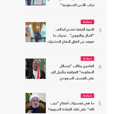
تجلب الأمن للسعودية"
سياسة
3
الخبرة التركية تنضم لتحالف
"المال والنووي".. نخبرك ما
نعرفه عن اتفاق الدفاع المشترك
سياسة
4
العامري يطالب "فصائل
المقاومة" العراقية بتأجيل الرد
على القصف السعودي
سياسة
5
ما هي تفسيرات انفتاح "حزب
الله" على لقاء القيادة السورية؟