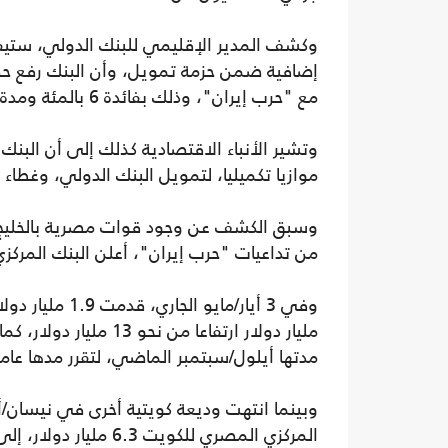
مع "حرب إيران"، وذلك بفائدة 6 بالمئة ومدة استحقاق 30 عاما وفترة سماح قبل بدء السداد.
وتشير الأنباء الاقتصادية كذلك إلى أن البنك
موازيا تكميليا، لتمويل البنك الدولي، وغطاء 
وسبق الكشف عن وجود قوات مصرية بالخليج، 
من تداعيات "حرب إيران"، أعلن البنك المرك
مدتها أيلول/سبتمبر الماضي، لتقرر مدها عاما
وبينما انتهت وديعة كويتية أخرى في نيسان/أ
المركزي المصري للكويت 6.3 مليار دولار، إلى جانب 12 مليار دولار للإمارات.