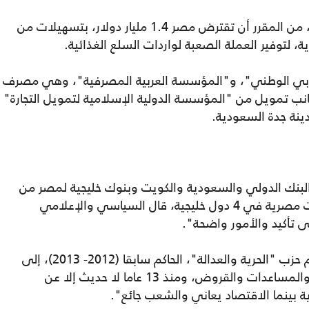
وفي السياق وفي ظل ضغوط "حرب إيران"، من المقرر أن تقترض مصر 1.4 مليار دولار، بتسهيلات من
ة، لتوفير العملة الصعبة لواردات السلع الغذائية.
دبي الوطني"، و"المؤسسة العربية المصرفية"، وهي مصرف
جانب تمويل من "المؤسسة الدولية الإسلامية لتمويل التجارة"
دينة جدة السعودية.
البنك الدولي والسعودية والكويت وبنوك خليجية لمصر من
تمويلات في هذا التوقيت وبين حضور قوات مصرية في 4 دول خليجية، قال السياسي والإعلامي
لى تأكيد والأمور واضحة".
وفي حديثه لـ"عربي21"، أشار المتحدث باسم حزب "الحرية والعدالة"، الحاكم سابقا (2012- 2013)، إلى
"وضع اقتصادي صعب قائم على المعونات والمساعدات والقروض، ومنذ 13 عاما لا حديث إلا عن
 بينما الاقتصاد يعاني والشعب جائع".