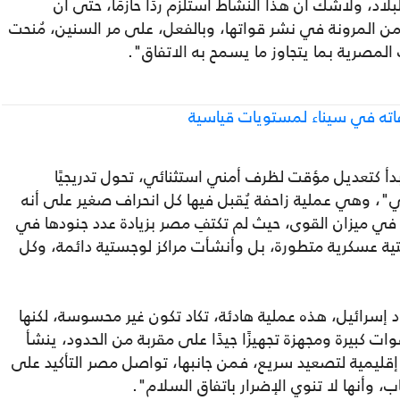
بلاد، ولاشك أن هذا النشاط استلزم ردًا حازمًا، حتى أن
من المرونة في نشر قواتها، وبالفعل، على مر السنين، مُنحت
ت المصرية بما يتجاوز ما يسمح به الاتفاق".
اعاته في سيناء لمستويات قياسية
بدأ كتعديل مؤقت لظرف أمني استثنائي، تحول تدريجيًا
"، وهي عملية زاحفة يُقبل فيها كل انحراف صغير على أنه
ًا في ميزان القوى، حيث لم تكتفِ مصر بزيادة عدد جنودها في
حتية عسكرية متطورة، بل وأنشأت مراكز لوجستية دائمة، وكل
 إسرائيل، هذه عملية هادئة، تكاد تكون غير محسوسة، لكنها
وات كبيرة ومجهزة تجهيزًا جيدًا على مقربة من الحدود، ينشأ
إقليمية لتصعيد سريع، فمن جانبها، تواصل مصر التأكيد على
، وأنها لا تنوي الإضرار باتفاق السلام".