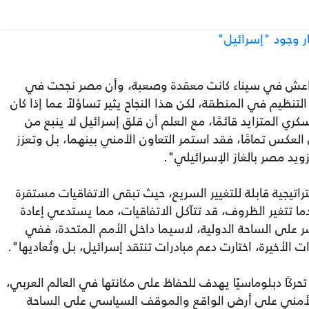
ار وجود "إسرائيل"
د داعش في سيناء كانت معقدة وصعبة، وأن مصر نجحت في
نظيم في المنطقة، لكن هذا النجاح يثير تساؤلاً عما إذا كان
كري المتزايد قائمًا، مع العلم أن قلق إسرائيل لا ينبع من
عكس تمامًا، فقد استمر التعاون الأمني بينهما، بل وتعزز
يد مصر بالغاز الإسرائيلي".
راتيجية قابلة للتغيير السريع، حيث تبقى الاتفاقيات مستقرة
دما تتغير الظروف، قد تتآكل الاتفاقيات، مما يستدعي إعادة
على الساحة الدولية، لاسيما داخل الأمم المتحدة، ففي
لأخيرة، اختارت دعم مبادرات تنتقد إسرائيل، بل وتُعاديها".
حركًا دبلوماسيًا يهدف للحفاظ على مكانتها في العالم العربي،
الأمني على أرض الواقع والموقف السياسي على الساحة