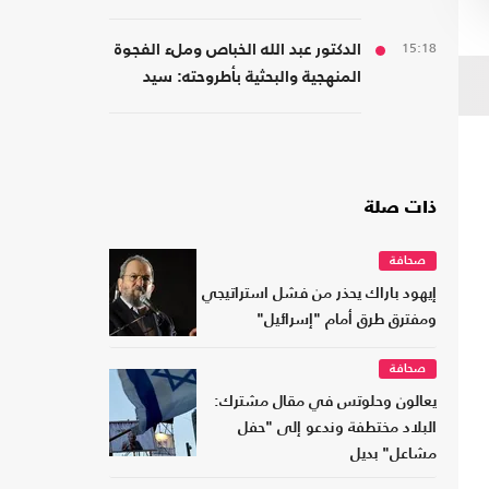
لصناعة السلام
15:18
الدكتور عبد الله الخباص وملء الفجوة
المنهجية والبحثية بأطروحته: سيد
قطب الأديب الناقد
ذات صلة
صحافة
إيهود باراك يحذر من فشل استراتيجي
ومفترق طرق أمام "إسرائيل"
صحافة
يعالون وحلوتس في مقال مشترك:
البلاد مختطفة وندعو إلى "حفل
مشاعل" بديل