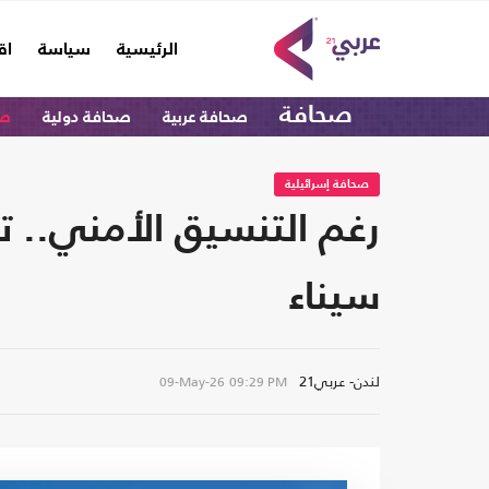
(current)
الرئيسية
سياسة
اق
صحافة
صحافة عربية
صحافة دولية
صح
صحافة إسرائيلية
رغم التنسيق الأمني.. 
سيناء
لندن- عربي21
09-May-26
09:29 PM