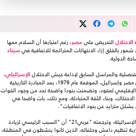
ة
التحريض على
، رغم اعتبارها أن السلام معها
الاحتلال
مصر
عور بالقلق إزاء الانتهاكات المتراكمة للاتفاقية في
سيناء
حة الدولية.
قنصلية والمراسل السابق لإذاعة جيش الاحتلال
،
الإسرائيلي
ديفيد بن بيست، ذكر أن "اتفاقية السلام بين مصر وإسرائيل، الموقعة عام 1979، بعد المبادرة التاريخية
ار الإقليمي لعقود، وتضمنت بنودا واضحة تحد من وجود القوات
حتكاك، وبناء الثقة المتبادلة، ومع ذلك، بات واضحا في
 بشكل متزايد عن بنود الاتفاقيات".
وأضاف في مقال نشرته صحيفة "معاريف" الإسرائيلة، وترجمته "عربي21" أن "السبب الرئيسي لزيادة
ربة تنظيم داعش وحلفائه، الذين كانوا ينشطون في المنطقة،