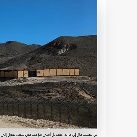
بن بيست قال إن ما بدأ كتعديل أمني مؤقت في سيناء تحول إلى