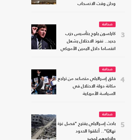
وحان وقت الانسحاب
صحافة
3
كارلسون يلوح بتأسيس حزب
جديد.. نفوذ الاحتلال يشعل
انقساما داخل اليمين الأمريكي
صحافة
4
قلق إسرائيلي متصاعد من تراجع
مكانة دولة الاحتلال في
السياسة الأمريكية
صحافة
5
باحث إسرائيلي يقترح "فصل غزة
نهائيًا".. أغلقوا الحدود
واتركوهم لمصر