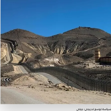
 سياسة توسع تدريجي- جيتي