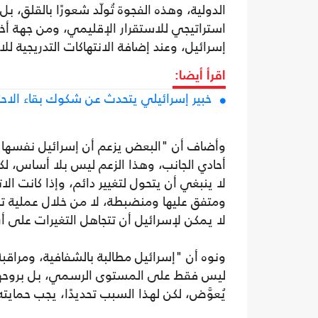
الدولية، وهذه الفجوة تُولّد شعورًا بالقلق، 
استراتيجي للاستقرار الإقليمي، ومن جهة أ
إسرائيل، وعند إضافة الانتهاكات التدريجية 
اقرأ أيضا:
خبير إسرائيلي يتحدث عن شكوك بقاء الاحتلال حتى 2048
وأضاف أن "البعض يزعم أن إسرائيل نفسها واف
أحادي الجانب، وهذا الزعم ليس بلا أساس، لك
لا ينبغي أن يتحول لتغيير دائم، وإذا كانت ا
ومتفق عليها ومنضبطة، لا من خلال عملية تد
لا يمكن لإسرائيل أن تتجاهل التغيرات على 
ونوه أن "إسرائيل مطالبة بالشفافية، ومراقب
ليس فقط على المستوى الرسمي، بل بروحها ا
يُعوَّض، لكن لهذا السبب تحديدًا، يجب حمايت