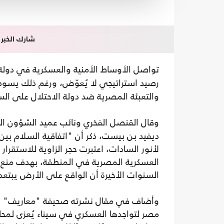
شارك الخبر
تواصل الأوساط الأمنية والعسكرية في دول
رصيد استراتيجي لا يُعوّض، ورغم ذلك يسود ش
والتعبئة المصرية ضد دولة الاحتلال على السا
وقال القنصل الفخري ونائب عميد الشؤون ال
لأنور السادات، اعتبرت حجر الزاوية للاستقر
العسكرية المصرية في المنطقة، بهدف منع الا
السنوات الأخيرة أن الواقع على الأرض يبتعد
مصر لتواجدها العسكري في سيناء يُعزى لمحا