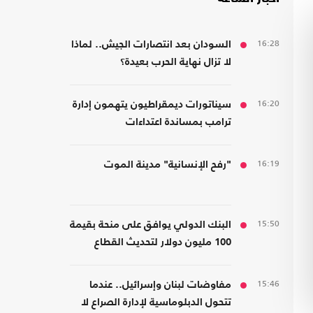
16:28
السودان بعد انتصارات الجيش.. لماذا
لا تزال نهاية الحرب بعيدة؟
16:20
سيناتورات ديمقراطيون يتهمون إدارة
ترامب بمساندة اعتداءات
المستوطنين
16:19
"رفح الإنسانية" مدينة الموت
15:50
البنك الدولي يوافق على منحة بقيمة
100 مليون دولار لتحديث القطاع
المالي في سوريا
15:46
مفاوضات لبنان وإسرائيل.. عندما
تتحول الدبلوماسية لإدارة الصراع لا