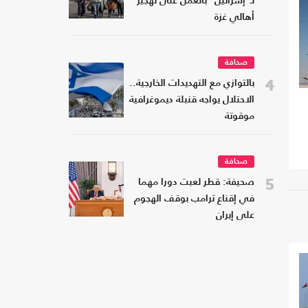
لـ"إسرائيل" بالعمل على تهجير
أهالي غزة
صحافة
4
بالتوازي مع التهديدات الخارجية..
الاحتلال يواجه قنبلة ديموغرافية
موقوتة
صحافة
5
صحيفة: قطر لعبت دورا مهما
في إقناع ترامب بوقف الهجوم
على إيران