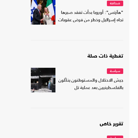
صحافة
"هآرتس": أوروبا بدأت تفقد صبرها
تجاه إسرائيل وخطر من فرض عقوبات
تغطية ذات صلة
سياسة
جيش الاحتلال والمستوطنون ينكّلون
بالفلسطينيين بعد عملية تل
تقرير خاص