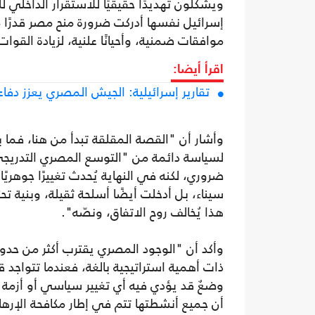
ويشكلون تهديدًا حقيقيًا للاستقرار الداخلي لل
إسرائيل نفسها أدركت ضرورة منح مصر قدرًا 
موافقات ضمنية، وأحيانًا علنية، لزيادة القوا
اقرأ أيضا:
تقارير إسرائيلية: الجيش المصري يعزز دف
وأشار أن "القصة المقلقة تبدأ من هنا، فما 
لسياسة دائمة من "التوسع المصري التدريجي
ضروري، لكنه في النهاية يُحدث تغييرًا جوهري
سيناء، بل أدخلت أيضًا أسلحة ثقيلة، وبنية ت
هذا يُخالف روح الاتفاق، ونصّه".
وأكد أن "الوجود المصري يقترب أكثر من حدود
ذات أهمية استراتيجية بالغة، فعندما تتواجد ق
وضعٌ قد يؤدي فيه أي تغيير سياسي أو أزمة 
أن جميع أنشطتها تتم في إطار مكافحة الإرهاب