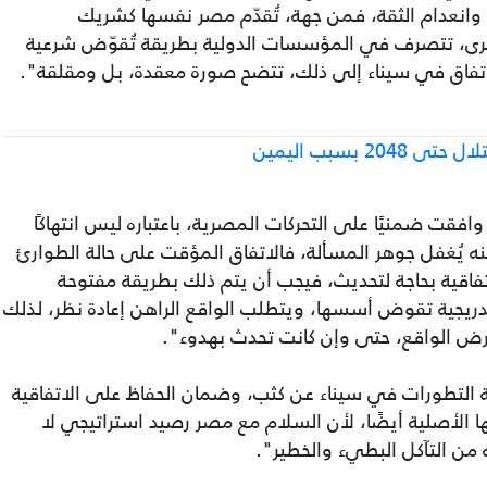
بل وانعدام الثقة، فمن جهة، تُقدّم مصر نفسها كشريك
خرى، تتصرف في المؤسسات الدولية بطريقة تُقوّض شرعية
للاتفاق في سيناء إلى ذلك، تتضح صورة معقدة، بل ومقلقة".
 بسبب اليمين
قت ضمنيًا على التحركات المصرية، باعتباره ليس انتهاكًا
نه يُغفل جوهر المسألة، فالاتفاق المؤقت على حالة الطوارئ
لاتفاقية بحاجة لتحديث، فيجب أن يتم ذلك بطريقة مفتوحة
ريجية تقوض أسسها، ويتطلب الواقع الراهن إعادة نظر، لذلك
أرض الواقع، حتى وإن كانت تحدث بهدوء".
ة التطورات في سيناء عن كثب، وضمان الحفاظ على الاتفاقية
لأصلية أيضًا، لأن السلام مع مصر رصيد استراتيجي لا
ه من التآكل البطيء والخطير".