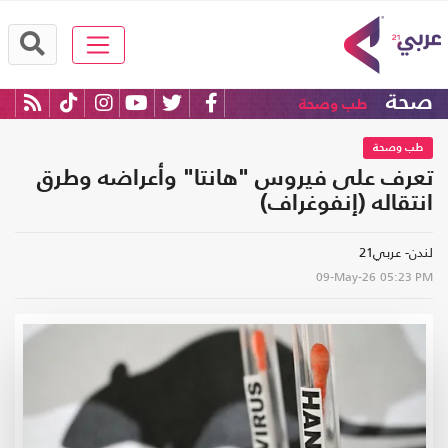
صحة
طب وصحة
طب وصحة
تعرف على فيروس "هانتا" وأعراضه وطرق
انتقاله (إنفوغراف)
لندن- عربي21
09-May-26
05:23 PM