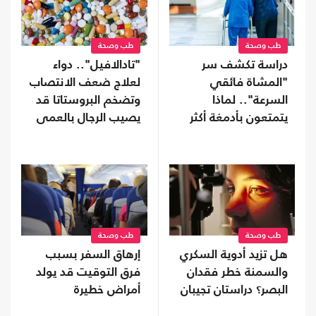
طب وصحة
طب وصحة
دراسة تكشف سر
"تادالافيل".. دواء
"المشاة فائقي
لعلاج ضعف الانتصاب
السرعة".. لماذا
وتضخم البروستاتا قد
يتمتعون بأدمغة أكثر
يصيب الرجال بالعمى
صحة؟
طب وصحة
طب وصحة
هل تزيد أدوية السكري
إرهاق السفر بسبب
والسمنة خطر فقدان
فرق التوقيت قد يولد
البصر؟ دراستان تجيبان
أمراض خطيرة