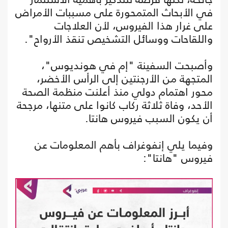
في الأبحاث المتمحورة على مسببات الأمراض
على غرار هذا الفيروس، لأن العلاجات
واللقاحات ووسائل التشخيص تنقذ الأرواح".
وأصبحت السفينة "إم في هونديوس"،
المتجهة من الأرجنتين إلى الرأس الأخضر،
محور اهتمام دولي منذ أعلنت منظمة الصحة
الأحد، وفاة ثلاثة ركاب كانوا على متنها، مرجحة
أن يكون السبب فيروس هانتا.
وفيما يلي إنفوغراف بأهم المعلومات عن
فيروس "هانتا":