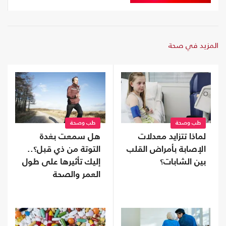
المزيد في صحة
طب وصحة
طب وصحة
لماذا تتزايد معدلات
هل سمعت بغدة
الإصابة بأمراض القلب
التوتة من ذي قبل؟..
بين الشابات؟
إليك تأثيرها على طول
العمر والصحة