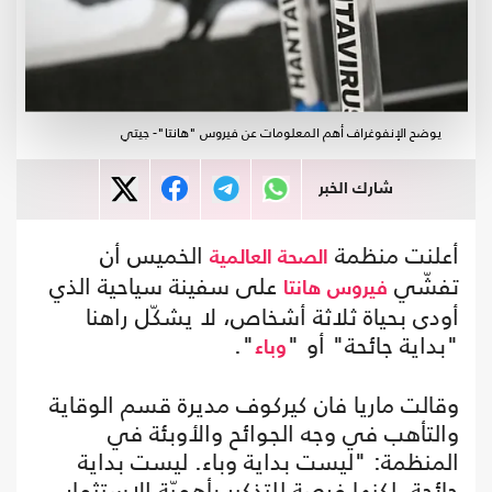
يوضح الإنفوغراف أهم المعلومات عن فيروس "هانتا"- جيتي
شارك الخبر
أعلنت منظمة
الخميس أن
الصحة العالمية
تفشّي
على سفينة سياحية الذي
فيروس
هانتا
أودى بحياة ثلاثة أشخاص، لا يشكّل راهنا
"بداية جائحة" أو "
".
وباء
وقالت ماريا فان كيركوف مديرة قسم الوقاية
والتأهب في وجه الجوائح والأوبئة في
المنظمة: "ليست بداية وباء. ليست بداية
جائحة، لكنها فرصة للتذكير بأهميّة الاستثمار