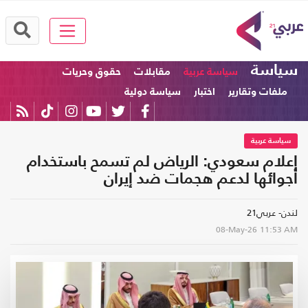
سياسة
سياسة عربية
مقابلات
حقوق وحريات
ملفات وتقارير
اختبار
سياسة دولية
سياسة عربية
إعلام سعودي: الرياض لم تسمح باستخدام
أجوائها لدعم هجمات ضد إيران
لندن- عربي21
08-May-26
11:53 AM