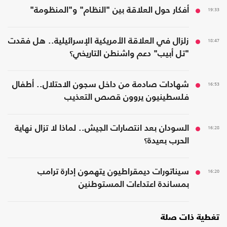
19:33
أفكار حول العلاقة بين "النظام" و"المنظومة"
18:47
زلزال في العلاقة الأمريكية الإسرائيلية.. هل فقدت
"تل أبيب" دعم واشنطن التاريخي؟
16:53
شهادات صادمة من داخل سجون الاحتلال.. أطفال
فلسطينيون يروون قصص التعذيب
16:28
السودان بعد انتصارات الجيش.. لماذا لا تزال نهاية
الحرب بعيدة؟
16:20
سيناتورات ديمقراطيون يتهمون إدارة ترامب
بمساندة اعتداءات المستوطنين
تغطية ذات صلة