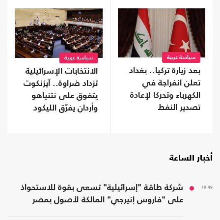
سياسة عربية
سياسة عربية
بعد زيارة تركيا.. بغداد
الانتخابات الإسرائيلية
تعلن انفراجة في
تزداد ضراوة.. آيزنكوت
الكهرباء وتحركا لإعادة
يتفوق على نتنياهو
تصدير النفط
وأردان يفرّق الليكود
أخبار الساعة
19:49
شركة طاقة "إسرائيلية" تسعى بقوة للاستحواذ
على "فاروس إنيرجي" المالكة لأصول بمصر