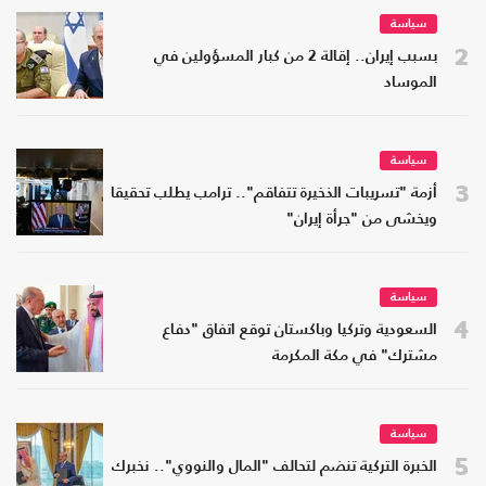
سياسة
2
بسبب إيران.. إقالة 2 من كبار المسؤولين في
الموساد
سياسة
3
أزمة "تسريبات الذخيرة تتفاقم".. ترامب يطلب تحقيقا
ويخشى من "جرأة إيران"
سياسة
4
السعودية وتركيا وباكستان توقع اتفاق "دفاع
مشترك" في مكة المكرمة
سياسة
5
الخبرة التركية تنضم لتحالف "المال والنووي".. نخبرك