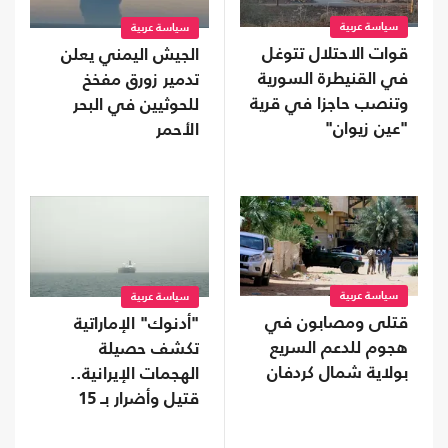
سياسة عربية
سياسة عربية
قوات الاحتلال تتوغل
الجيش اليمني يعلن
في القنيطرة السورية
تدمير زورق مفخخ
وتنصب حاجزا في قرية
للحوثيين في البحر
"عين زيوان"
الأحمر
سياسة عربية
سياسة عربية
قتلى ومصابون في
"أدنوك" الإماراتية
هجوم للدعم السريع
تكشف حصيلة
بولاية شمال كردفان
الهجمات الإيرانية..
قتيل وأضرار بـ 15
سفينة