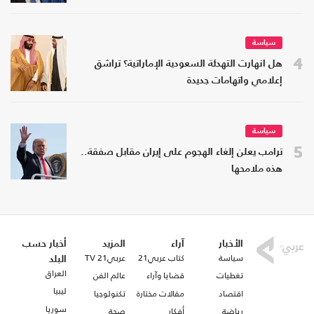
سياسة
4
هل انهارت التهدئة السعودية الإماراتية؟ تراشق
إعلامي واتهامات جديدة
سياسة
5
ترامب يعلن إلغاء الهجوم على إيران مقابل صفقة..
هذه ملامحها
الأخبار
آراء
المزيد
أخبار حسب
سياسة
كتاب عربي21
عربي21 TV
البلد
العراق
تغطيات
قضايا وآراء
عالم الفن
ليبيا
اقتصاد
مقالات مختارة
تكنولوجيا
سوريا
رياضة
أفكار
صحة