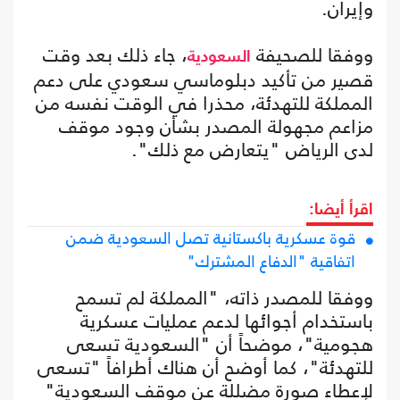
وإيران.
ووفقا للصحيفة
، جاء ذلك بعد وقت
السعودية
قصير من تأكيد دبلوماسي سعودي على دعم
المملكة للتهدئة، محذرا في الوقت نفسه من
مزاعم مجهولة المصدر بشأن وجود موقف
لدى الرياض "يتعارض مع ذلك".
اقرأ أيضا:
قوة عسكرية باكستانية تصل السعودية ضمن
اتفاقية "الدفاع المشترك"
ووفقا للمصدر ذاته، "المملكة لم تسمح
باستخدام أجوائها لدعم عمليات عسكرية
هجومية"، موضحاً أن "السعودية تسعى
للتهدئة"، كما أوضح أن هناك أطرافاً "تسعى
لإعطاء صورة مضللة عن موقف السعودية"