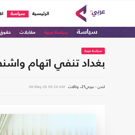
(current)
الرئيسية
سياسة
اق
سياسة
سياسة عربية
مقابلات
حقوق 
سياسة عربية
بغداد تنفي اتهام واشنطن
لندن - عربي21، وكالات
08-May-26
09:24 AM