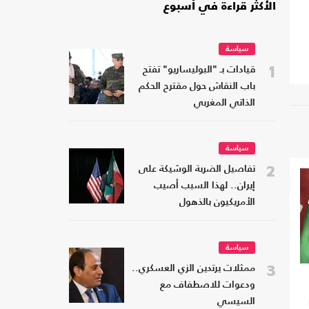
الأكثر قراءة في أسبوع
سياسة
1
قيادات بـ "البوليساريو" تفتح
باب النقاش حول مقترح الحكم
الذاتي المغربي
سياسة
2
تفاصيل الضربة الوشيكة على
إيران.. لهذا السبب أصيب
الأمريكيون بالذهول
سياسة
3
ممثلات يرتدين الزي العسكري..
ودعوات للاصطفاف مع
السيسي