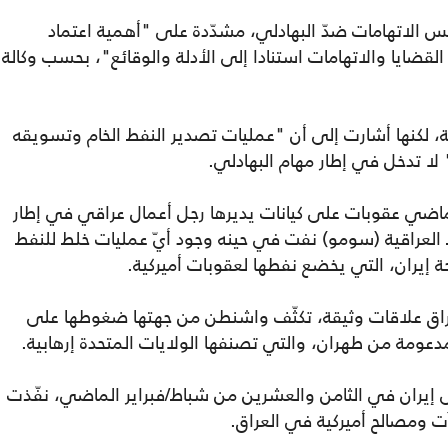
يس الاتهامات ضدّ البهادلي، مشدّدة على "أهمية اعتماد
قضايا والاتهامات استنادا إلى الأدلة والوقائع"، بحسب وكالة
، لكنها أشارت إلى أن "عمليات تصدير النفط الخام وتسويقه
لا تدخل في إطار مهام البهادلي.
الماضي عقوبات على كيانات يديرها رجل أعمال عراقي في إطار
 العراقية (سومو) نفت في حينه وجود أيّ عمليات خلط للنفط
ة إيران، التي يخضع نفطها لعقوبات أميركية.
راق علاقات وثيقة، تكثّف واشنطن من جهتها ضغوطها على
مدعومة من طهران، والتي تصنفها الولايات المتحدة إرهابية.
لى إيران في الثامن والعشرين من شباط/فبراير الماضي، نفّذت