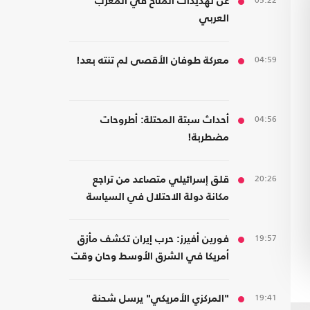
05:22
عن تهديدات المناخ في المغرب
العربي
04:59
معركة طوفان الأقصى لم تنته بعد!
04:56
أحداث سبتة المحتلة: أطروحات
مضطربة!
20:26
قلق إسرائيلي متصاعد من تراجع
مكانة دولة الاحتلال في السياسة
الأمريكية
19:57
فورين أفيرز: حرب إيران تكشف مأزق
أمريكا في الشرق الأوسط وحان وقت
الانسحاب
19:41
"المركزي الأمريكي" يرسل شحنة