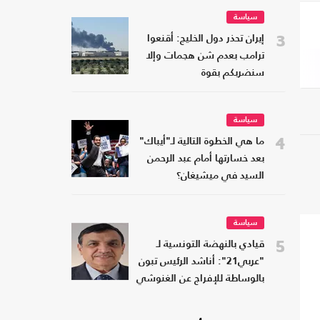
سياسة
3
إيران تحذر دول الخليج: أقنعوا
ترامب بعدم شن هجمات وإلا
سنضربكم بقوة
سياسة
4
ما هي الخطوة التالية لـ"أيباك"
بعد خسارتها أمام عبد الرحمن
السيد في ميشيغان؟
سياسة
5
قيادي بالنهضة التونسية لـ
"عربي21": أناشد الرئيس تبون
بالوساطة للإفراج عن الغنوشي