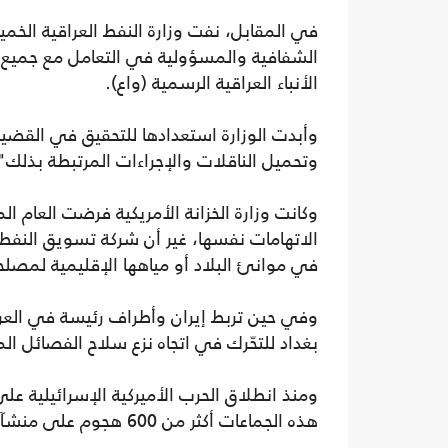
في المقابل، نفت وزارة النفط العراقية الخم
الشفافية والمسؤولية في التعامل مع جميع ال
الأنباء العراقية الرسمية (واع).
وأبدت الوزارة استعدادها للتحقيق في القضية
وتحميل الناقلات والإجراءات المرتبطة بذلك" 
وكانت وزارة الخزانة الأمريكية فرضت العام 
الاتهامات نفسها، غير أن شركة تسويق النفط
في موانئ البلاد أو مياهها الإقليمية لمصلح
وفي حين تربط إيران وأطراف رئيسة في الع
بغداد للتحّرك في اتجاه نزع سلاح الفصائل ال
ومنذ انطلاق الحرب الأميركية الإسرائيلية ع
هذه الجماعات أكثر من 600 هجوم على منشآت ومصالح أميركية في العراق.