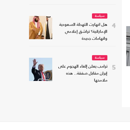
سياسة
4
هل انهارت التهدئة السعودية
الإماراتية؟ تراشق إعلامي
واتهامات جديدة
سياسة
5
ترامب يعلن إلغاء الهجوم على
إيران مقابل صفقة.. هذه
ملامحها