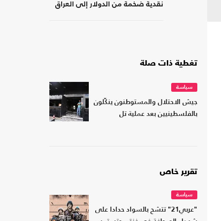
نقدية ضخمة من الدولار إلى العراق
تغطية ذات صلة
سياسة
جيش الاحتلال والمستوطنون ينكّلون
بالفلسطينيين بعد عملية تل
تقرير خاص
سياسة
"عربي21" تتشح بالسواد حدادا على