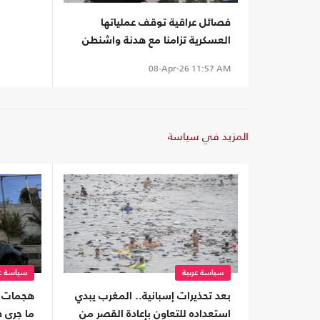
فصائل عراقية توقف عملياتها
العسكرية تزامنا مع هدنة واشنطن
وطهران
08-Apr-26
11:57 AM
المزيد في سياسة
سياسة عربية
سياسة عر
بعد تحذيرات إسبانية.. المغرب يبدي
هجمات ا
استعداده للتعاون بإعادة القصر من
ما جرى 