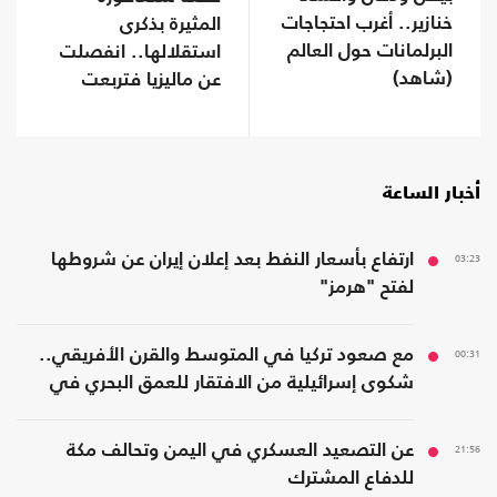
خنازير.. أغرب احتجاجات
المثيرة بذكرى
البرلمانات حول العالم
استقلالها.. انفصلت
(شاهد)
عن ماليزيا فتربعت
على عرش الثراء
أخبار الساعة
03:23
ارتفاع بأسعار النفط بعد إعلان إيران عن شروطها
لفتح "هرمز"
00:31
مع صعود تركيا في المتوسط والقرن الأفريقي..
شكوى إسرائيلية من الافتقار للعمق البحري في
المنطقة
21:56
عن التصعيد العسكري في اليمن وتحالف مكة
للدفاع المشترك