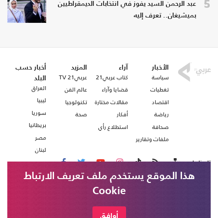
5
عبد الرحمن السيد يفوز في انتخابات الديمقراطيين
بميشيغان.. تعرف إليه
الأخبار
آراء
المزيد
أخبار حسب
سياسة
كتاب عربي21
عربي21 TV
البلد
العراق
تغطيات
قضايا وآراء
عالم الفن
ليبيا
اقتصاد
مقالات مختارة
تكنولوجيا
سوريا
رياضة
أفكار
صحة
بريطانيا
صحافة
استطلاع رأي
مصر
ملفات وتقارير
لبنان
تابعنا على
هذا الموقع يستخدم ملف تعريف الارتباط
Cookie
من نحن
اتصل بنا
شروط الاستخدام
أوافق