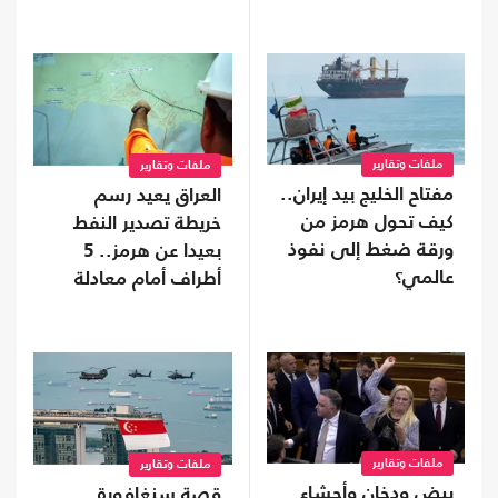
الأردني؟
ملفات وتقارير
ملفات وتقارير
مفتاح الخليج بيد إيران..
العراق يعيد رسم
كيف تحول هرمز من
خريطة تصدير النفط
ورقة ضغط إلى نفوذ
بعيدا عن هرمز.. 5
عالمي؟
أطراف أمام معادلة
جديدة
ملفات وتقارير
ملفات وتقارير
بيض ودخان وأحشاء
قصة سنغافورة