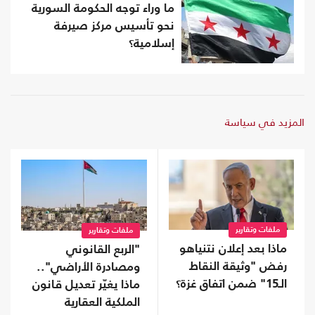
ما وراء توجه الحكومة السورية
نحو تأسيس مركز صيرفة
إسلامية؟
المزيد في سياسة
ملفات وتقارير
ملفات وتقارير
ماذا بعد إعلان نتنياهو
"الربع القانوني
رفض "وثيقة النقاط
ومصادرة الأراضي"..
الـ15" ضمن اتفاق غزة؟
ماذا يغيّر تعديل قانون
الملكية العقارية