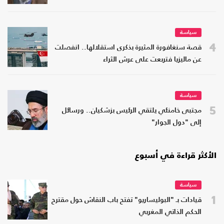
سياسة
4
قصة سنغافورة المثيرة بذكرى استقلالها.. انفصلت
عن ماليزيا فتربعت على عرش الثراء
سياسة
5
مجتبى خامنئي يلتقي الرئيس بزشكيان.. ورسائل
إلى "دول الجوار"
الأكثر قراءة في أسبوع
سياسة
1
قيادات بـ "البوليساريو" تفتح باب النقاش حول مقترح
الحكم الذاتي المغربي