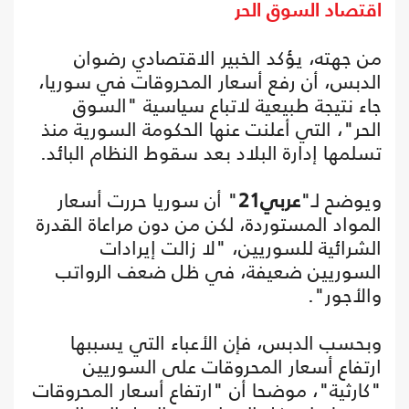
اقتصاد السوق الحر
من جهته، يؤكد الخبير الاقتصادي رضوان
الدبس، أن رفع أسعار المحروقات في سوريا،
جاء نتيجة طبيعية لاتباع سياسية "السوق
الحر"، التي أعلنت عنها الحكومة السورية منذ
تسلمها إدارة البلاد بعد سقوط النظام البائد.
ويوضح لـ"
عربي21
" أن سوريا حررت أسعار
المواد المستوردة، لكن من دون مراعاة القدرة
الشرائية للسوريين، "لا زالت إيرادات
السوريين ضعيفة، في ظل ضعف الرواتب
والأجور".
وبحسب الدبس، فإن الأعباء التي يسببها
ارتفاع أسعار المحروقات على السوريين
"كارثية"، موضحا أن "ارتفاع أسعار المحروقات