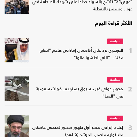
"عربي21" تتشح بالسواد حدادا على شهداء الصحافة في
غزة.. وتستمر بالتغطية
الأكثر قراءة اليوم
سياسة
1
التويجري يرد على أكاديمي إماراتي هاجم "اتفاق
مكة".. "اللي اختشوا ماتوا"
سياسة
2
هجوم حوثي غير مسبوق يستهدف قوات سعودية
في "المخا"
سياسة
3
إعلام إيراني ينشر أول ظهور مصور لمجتبى خامنئي
منذ توليه منصب المرشد (شاهد)