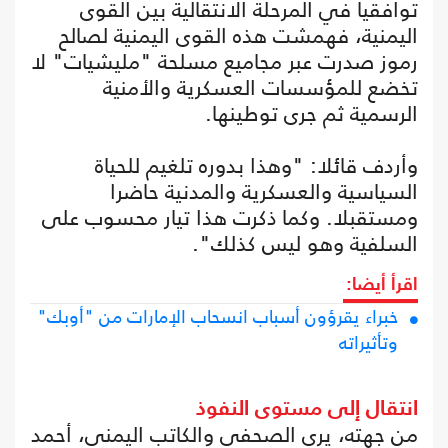
توافقيا في المرحلة الانتقالية بين القوى
اليمنية، فهمشت هذه القوى اليمنية لصالح
رموز صدرت عبر مجاميع مسلحة "مليشيات" لا
تخضع للمؤسسات العسكرية والأمنية
الرسمية ثم جرى توطينها.
وأردف قائلا: "وهذا بدوره تلغيم للحياة
السياسية والعسكرية والمدنية حاضرا
ومستقبلا. وكما ذكرت هذا تيار محسوب على
السلفية وهو ليس كذلك".
اقرأ أيضا:
خبراء يقرؤون أسباب انسحاب الإمارات من "أوبك"
وتأثيراته
انتقال إلى مستوى النفوذ
من جهته، يرى الصحفي والكاتب اليمني، أحمد