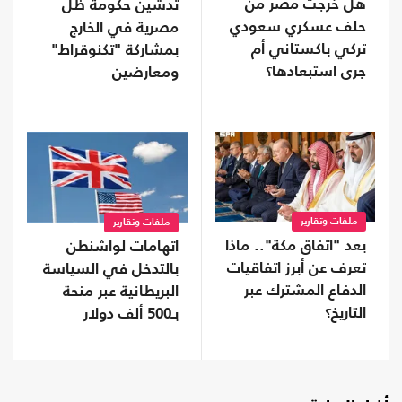
هل خرجت مصر من
تدشين حكومة ظل
حلف عسكري سعودي
مصرية في الخارج
تركي باكستاني أم
بمشاركة "تكنوقراط"
جرى استبعادها؟
ومعارضين
ملفات وتقارير
ملفات وتقارير
بعد "اتفاق مكة".. ماذا
اتهامات لواشنطن
تعرف عن أبرز اتفاقيات
بالتدخل في السياسة
الدفاع المشترك عبر
البريطانية عبر منحة
التاريخ؟
بـ500 ألف دولار