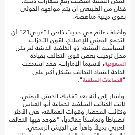
المدن اليمنية اقتضت رفع شعارات دينية،
فكان من الطبيعي أن يتم مواجهة الحوثي
بقوى دينية مناهضة.
وأضاف غانم في حديث خاص لـ"عربي21" أن
التجمع اليمني للإصلاح، اقوى الأحزاب
السياسية اليمنية، ذو الخلفية الدينية لم يكن
محل ترحيب بعض قوى التحالف بقيادة
، لاسيما الإمارات، فقد استدعت
السعودية
الحاجة اعتماد التحالف بشكل أكبر على
".
"
الجماعات السلفية
وأشار إلى أنه بعد تفكيك الجيش اليمني،
كانت الكتائب السلفية كجماعة أبو العباس
وكتائب المحضار وقوات العمالقة، هي الأكثر
انضباطاً وتماسكاً عقائدياً، "فوجد فيها التحالف
العربي بديلاً جاهزاً عن الجيش الرسمي،