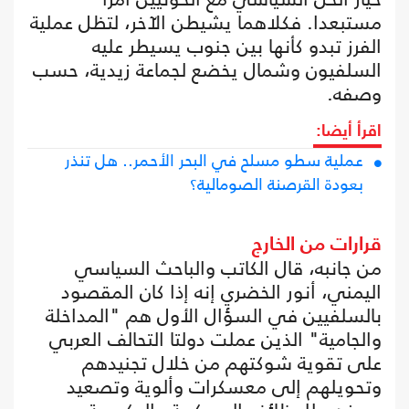
مستبعدا. فكلاهما يشيطن الآخر، لتظل عملية
الفرز تبدو كأنها بين جنوب يسيطر عليه
السلفيون وشمال يخضع لجماعة زيدية، حسب
وصفه.
اقرأ أيضا:
عملية سطو مسلح في البحر الأحمر.. هل تنذر
بعودة القرصنة الصومالية؟
قرارات من الخارج
من جانبه، قال الكاتب والباحث السياسي
اليمني، أنور الخضري إنه إذا كان المقصود
بالسلفيين في السؤال الأول هم "المداخلة
والجامية" الذين عملت دولتا التحالف العربي
على تقوية شوكتهم من خلال تجنيدهم
وتحويلهم إلى معسكرات وألوية وتصعيد