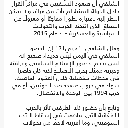
الشلفي أن صعود السلفيين في مراكز القرار
داخل الدولة اليمنية لم يأتِ من فراغ، ولا يمكن
النظر إليه باعتباره تطورًا مفاجئًا أو معزولًا عن
السياق الذي أنتجته الحرب والتحولات
السياسية والعسكرية منذ عام 2015.
وقال الشلفي لـ"عربي21" إن الحضور
السلفي في اليمن ليس جديدًا، صحيح انه
ليس بحجم حضور الإسلام السياسي وعراقته
وخبرته ممثلا بحزب الإصلاح لكنه كان حاضرًا
في محطات مفصلية خلال العقود الماضية،
سواء في حروب صعدة ضد الحوثيين، أو في
حرب 1994 بين الوحدة والانفصال.
وتابع بأن حضور كلا الطرفين تأثر بالحرب
الأفغانية التي ساهمت في إسقاط الاتحاد
السوفيتي، وما أفرزته لاحقًا من تحولات