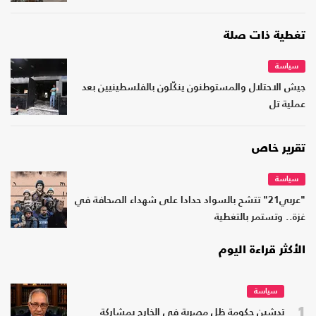
تغطية ذات صلة
سياسة
جيش الاحتلال والمستوطنون ينكّلون بالفلسطينيين بعد
عملية تل
تقرير خاص
سياسة
"عربي21" تتشح بالسواد حدادا على شهداء الصحافة في
غزة.. وتستمر بالتغطية
الأكثر قراءة اليوم
سياسة
1
تدشين حكومة ظل مصرية في الخارج بمشاركة