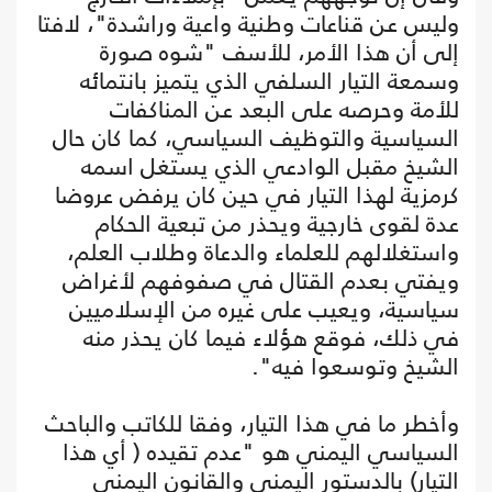
وليس عن قناعات وطنية واعية وراشدة"، لافتا
إلى أن هذا الأمر، للأسف "شوه صورة
وسمعة التيار السلفي الذي يتميز بانتمائه
للأمة وحرصه على البعد عن المناكفات
السياسية والتوظيف السياسي، كما كان حال
الشيخ مقبل الوادعي الذي يستغل اسمه
كرمزية لهذا التيار في حين كان يرفض عروضا
عدة لقوى خارجية ويحذر من تبعية الحكام
واستغلالهم للعلماء والدعاة وطلاب العلم،
ويفتي بعدم القتال في صفوفهم لأغراض
سياسية، ويعيب على غيره من الإسلاميين
في ذلك، فوقع هؤلاء فيما كان يحذر منه
الشيخ وتوسعوا فيه".
وأخطر ما في هذا التيار، وفقا للكاتب والباحث
السياسي اليمني هو "عدم تقيده ( أي هذا
التيار) بالدستور اليمني والقانون اليمني