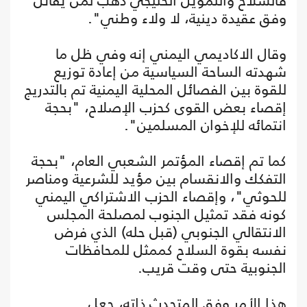
فالسلاح والتمويل الخليجي ذهب لمن يقاتل
وفق عقيدة دينية، لا ولاء وطني".
وقال الاكاديمي اليمني إنه وفي ظل ما
شهدته الساحة السياسية من إعادة توزيع
للقوة بين الفصائل المحلية اليمنية تم بالتدريج
إقصاء بعض القوى كحزب الإصلاح، "بحجة
انتمائه للإخوان المسلمين".
كما تم إقصاء المؤتمر الشعبي العام، "بحجة
التفكك والانقسام بين مؤيد للشرعية ومناصر
للحوثي"، وإقصاء الحزب الاشتراكي اليمني
كونه فقد تمثيل الجنوب لمصلحة المجلس
الانتقالي الجنوبي (قبل حله) الذي فرض
نفسه بقوة السلاح كممثل للمحافظات
الجنوبية حتى وقت قريب.
هذا الأمر وفق المتحدث ذاته، جعل