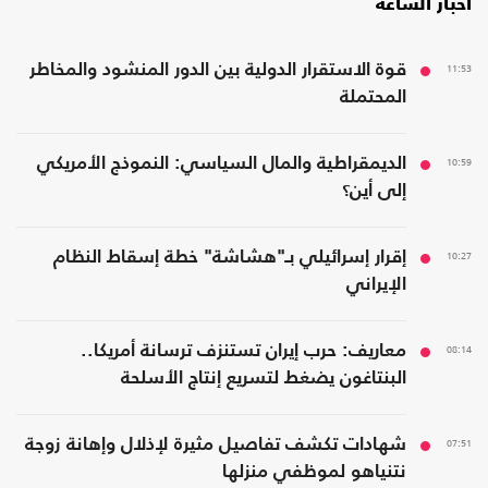
أخبار الساعة
11:53
قوة الاستقرار الدولية بين الدور المنشود والمخاطر
المحتملة
10:59
الديمقراطية والمال السياسي: النموذج الأمريكي
إلى أين؟
10:27
إقرار إسرائيلي بـ"هشاشة" خطة إسقاط النظام
الإيراني
08:14
معاريف: حرب إيران تستنزف ترسانة أمريكا..
البنتاغون يضغط لتسريع إنتاج الأسلحة
07:51
شهادات تكشف تفاصيل مثيرة لإذلال وإهانة زوجة
نتنياهو لموظفي منزلها