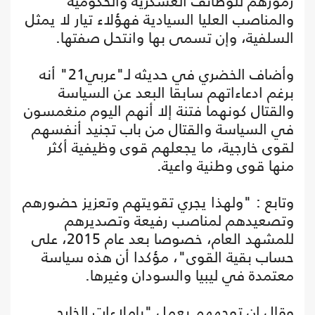
رموزهم للوظائف العسكرية والحكومية
والمناصب العليا السيادية فهؤلاء تيار لا يمثل
السلفية، وإن تسمى بها وانتحل صفتها.
وأضاف الخضري في حديثه لـ"عربي21" أنه
برغم ادعاءاتهم سابقا البعد عن السياسة
والقتال كونهما فتنة إلا أنهم اليوم منغمسون
في السياسة والقتال من باب تجنيد أنفسهم
لقوى خارجية، ما يجعلهم قوى وظيفية أكثر
منها قوى وطنية واعية.
وتابع : "ولهذا يجري تقويتهم وتعزيز حضورهم
وتصعيدهم لمناصب رفيعة وتصديرهم
للمشهد العام، خصوصا بعد عام 2015، على
حساب بقية القوى"، مؤكدا أن هذه سياسة
معتمدة في ليبيا والسودان وغيرها.
وقال إن توجههم يعمل "بإملاءات الخارج