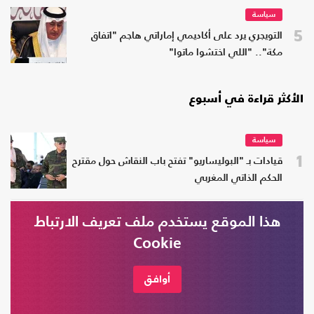
سياسة
5
التويجري يرد على أكاديمي إماراتي هاجم "اتفاق
مكة".. "اللي اختشوا ماتوا"
الأكثر قراءة في أسبوع
سياسة
1
قيادات بـ "البوليساريو" تفتح باب النقاش حول مقترح
الحكم الذاتي المغربي
هذا الموقع يستخدم ملف تعريف الارتباط
سياسة
Cookie
2
ممثلات يرتدين الزي العسكري.. ودعوات للاصطفاف
مع السيسي
أوافق