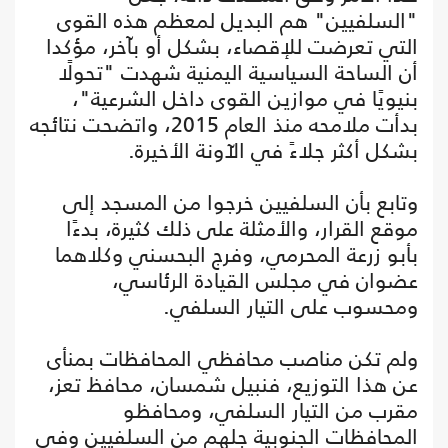
"السلفيين" هم البديل لمعظم هذه القوى
التي تعرضت للإقصاء، بشكل أو بآخر، مؤكدا
أن الساحة السياسية اليمنية شهدت "تحولًا
بنيويًا في موازين القوى داخل الشرعية"،
بدأت ملامحه منذ العام 2015، واتضحت نتائجه
بشكل أكثر جلاءً في الآونة الأخيرة.
وتابع بأن السلفيين خرجوا من المسجد إلى
موقع القرار، والأمثلة على ذلك كثيرة، بدءًا
بأبو زرعة المحرمي، وفرج البحسني وكلاهما
عضوان في مجلس القيادة الرئاسي،
ومحسوب على التيار السلفي.
ولم تكن مناصب محافظي المحافظات بمنأى
عن هذا التوزيع، فنبيل شمسان، محافظ تعز،
مقرب من التيار السلفي، ومحافظو
المحافظات الجنوبية جلهم من السلفيين وفي