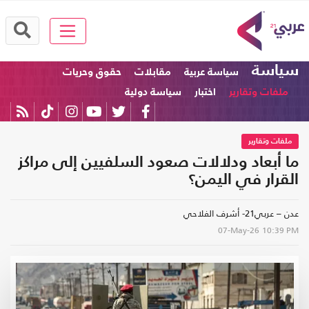
سياسة
سياسة عربية
مقابلات
حقوق وحريات
ملفات وتقارير
اختبار
سياسة دولية
ملفات وتقارير
ما أبعاد ودلالات صعود السلفيين إلى مراكز
القرار في اليمن؟
عدن – عربي21- أشرف الفلاحي
07-May-26
10:39 PM