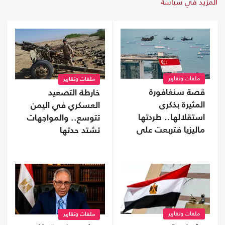
المزيد في سياسة
ملفات وتقارير
ملفات وتقارير
قصة سنغافورة
خارطة التصعيد
المثيرة بذكرى
العسكري في اليمن
استقلالها.. طردتها
تتوسع.. والمواجهات
ماليزيا فتربعت على
تشتد حدتها
عرش الثراء
ملفات وتقارير
ملفات وتقارير