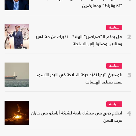
"تكنوقراط" ومعارضين
سياسة
2
هل يحكم الـ"صراصير" الهند؟.. نخبرك عن مشاهير
وفنانين وصلوا إلى السلطة
سياسة
3
بلومبيرغ: تركيا تقيّد حركة الملاحة في البحر الأسود
عقب تصاعد الهجمات
سياسة
4
اندلاع حريق في منشأة تابعة لشركة أرامكو في جازان
قرب اليمن