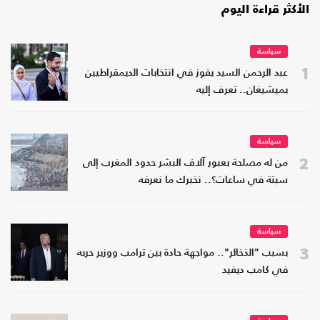
الأكثر قراءة اليوم
سياسة
1
عبد الرحمن السيد يفوز في انتخابات الديمقراطيين
بميشيغان.. تعرف إليه
سياسة
2
من له مصلحة بعبور آلاف البشر حدود المغرب إلى
سبتة في ساعات؟.. نخبرك ما نعرفه
سياسة
3
بسبب "الذخائر".. مواجهة حادة بين ترامب ووزير حربه
في كامب ديفيد