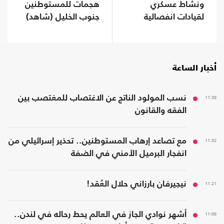
ونشاط عسكري
هجمات للمستوطنين
لقيادات انفصالية
جنوب الخليل (شاهد)
موالية للإمارات في
محافظة نفطية
أخبار الساعة
11:38
نسب المولود الناتج عن الاغتصاب للمغتصب بين
الفقه والقانون
11:32
مع تصاعد إرهاب المستوطنين.. تحذير إسرائيلي من
انفجار البرميل الأمني في الضفة
11:21
نيجيرفان بارزاني حلال العُقد!
11:08
أشهر نوادي الجاز في العالم يحط رحاله في لندن..