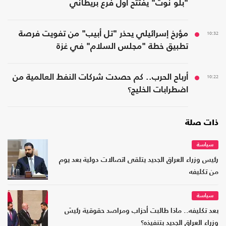
"بلو نوت" يفتتح أول فرع بريطاني
10:32
مؤرخ إسرائيلي يحذر "تل أبيب" من تفويت فرصة
تطبيق خطة "مجلس السلام" في غزة
10:22
أرباح الحرب.. كم حصدت شركات النفط العالمية من
اضطرابات الخليج؟
ذات صلة
سياسة
رئيس وزراء العراق الجديد يتلقى اتصالات دولية بعد يوم
من تكليفه
سياسة
بعد تكليفه.. ماذا طالبت أحزاب ومراصد حقوقية رئيسَ
وزراء العراق الجديد بتنفيذه؟