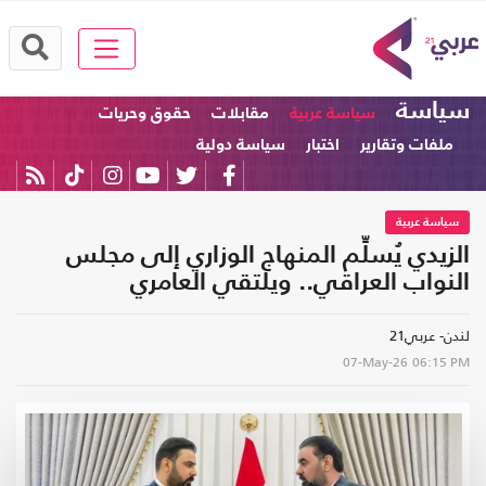
سياسة
سياسة عربية
مقابلات
حقوق وحريات
ملفات وتقارير
اختبار
سياسة دولية
سياسة عربية
الزيدي يُسلِّم المنهاج الوزاري إلى مجلس
النواب العراقي.. ويلتقي العامري
لندن- عربي21
07-May-26
06:15 PM