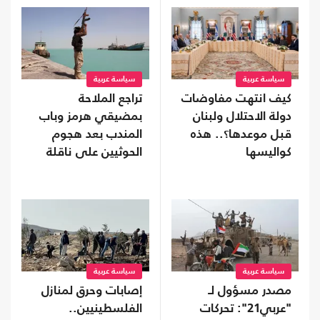
سياسة عربية
سياسة عربية
كيف انتهت مفاوضات
تراجع الملاحة
دولة الاحتلال ولبنان
بمضيقي هرمز وباب
قبل موعدها؟.. هذه
المندب بعد هجوم
كواليسها
الحوثيين على ناقلة
سعودية
سياسة عربية
سياسة عربية
مصدر مسؤول لـ
إصابات وحرق لمنازل
"عربي21": تحركات
الفلسطينيين..