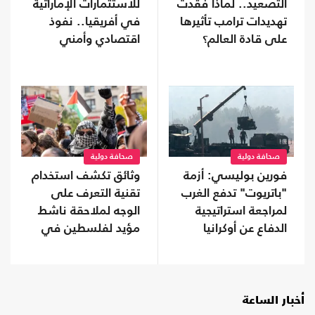
التصعيد.. لماذا فقدت
للاستثمارات الإماراتية
تهديدات ترامب تأثيرها
في أفريقيا.. نفوذ
على قادة العالم؟
اقتصادي وأمني
يتوسع
صحافة دولية
صحافة دولية
فورين بوليسي: أزمة
وثائق تكشف استخدام
"باتريوت" تدفع الغرب
تقنية التعرف على
لمراجعة استراتيجية
الوجه لملاحقة ناشط
الدفاع عن أوكرانيا
مؤيد لفلسطين في
جامعة كولومبيا
أخبار الساعة