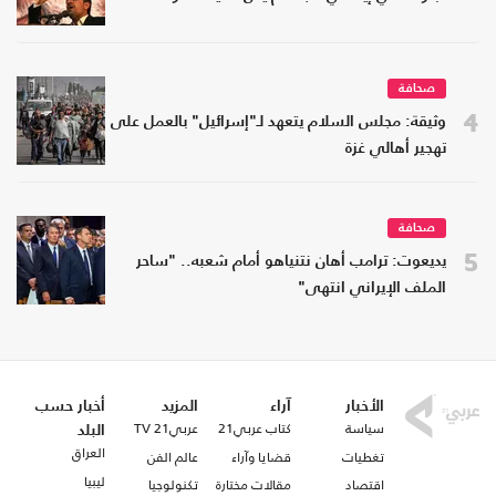
صحافة
4
وثيقة: مجلس السلام يتعهد لـ"إسرائيل" بالعمل على
تهجير أهالي غزة
صحافة
5
يديعوت: ترامب أهان نتنياهو أمام شعبه.. "ساحر
الملف الإيراني انتهى"
الأخبار
آراء
المزيد
أخبار حسب
سياسة
كتاب عربي21
عربي21 TV
البلد
العراق
تغطيات
قضايا وآراء
عالم الفن
ليبيا
اقتصاد
مقالات مختارة
تكنولوجيا