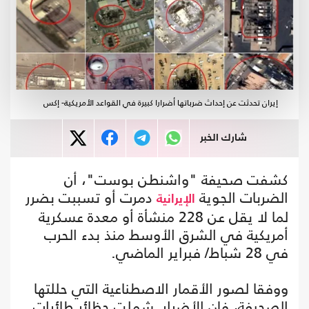
إيران تحدثت عن إحداث ضرباتها أضرارا كبيرة في القواعد الأمريكية- إكس
شارك الخبر
كشفت صحيفة "واشنطن بوست"، أن
الضربات الجوية
دمرت أو تسببت بضرر
الإيرانية
لما لا يقل عن 228 منشأة أو معدة عسكرية
أمريكية في الشرق الأوسط منذ بدء الحرب
في 28 شباط/ فبراير الماضي.
ووفقا لصور الأقمار الاصطناعية التي حللتها
الصحيفة، فإن الأضرار شملت حظائر طائرات