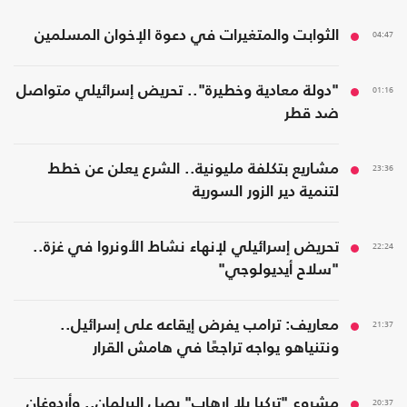
04:47
الثوابت والمتغيرات في دعوة الإخوان المسلمين
01:16
"دولة معادية وخطيرة".. تحريض إسرائيلي متواصل
ضد قطر
23:36
مشاريع بتكلفة مليونية.. الشرع يعلن عن خطط
لتنمية دير الزور السورية
22:24
تحريض إسرائيلي لإنهاء نشاط الأونروا في غزة..
"سلاح أيديولوجي"
21:37
معاريف: ترامب يفرض إيقاعه على إسرائيل..
ونتنياهو يواجه تراجعًا في هامش القرار
20:37
مشروع "تركيا بلا إرهاب" يصل البرلمان.. وأردوغان