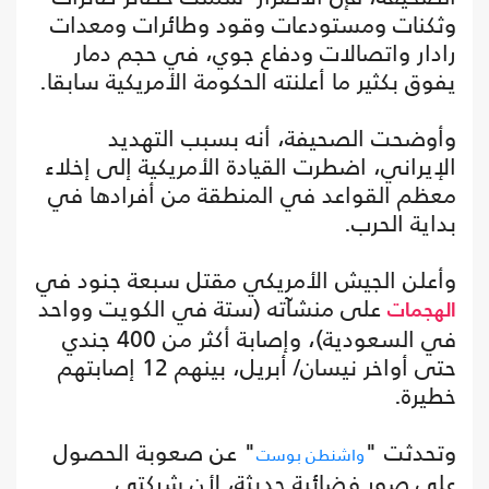
وثكنات ومستودعات وقود وطائرات ومعدات
رادار واتصالات ودفاع جوي، في حجم دمار
يفوق بكثير ما أعلنته الحكومة الأمريكية سابقا.
وأوضحت الصحيفة، أنه بسبب التهديد
الإيراني، اضطرت القيادة الأمريكية إلى إخلاء
معظم القواعد في المنطقة من أفرادها في
بداية الحرب.
وأعلن الجيش الأمريكي مقتل سبعة جنود في
على منشآته (ستة في الكويت وواحد
الهجمات
في السعودية)، وإصابة أكثر من 400 جندي
حتى أواخر نيسان/ أبريل، بينهم 12 إصابتهم
خطيرة.
وتحدثت "
" عن صعوبة الحصول
واشنطن بوست
على صور فضائية حديثة، لأن شركتي