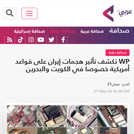
صحافة
صحافة عربية
صحافة دولية
صحافة إسرائيلية
صحافة دولية
WP تكشف تأثير هجمات إيران على قواعد
أمريكية خصوصا في الكويت والبحرين
لندن- عربي21
07-May-26
02:09 AM