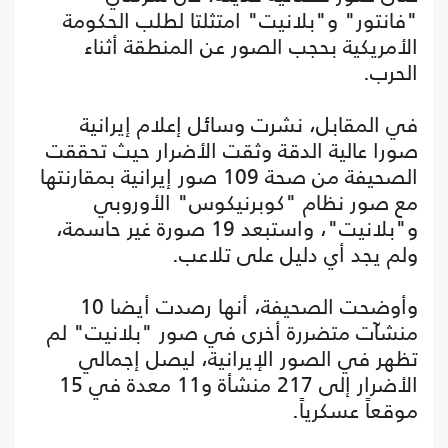
"فانتور" و"بلانيت" امتثلتا لطلب الحكومة
الأمريكية بحجب الصور عن المنطقة أثناء
الحرب.
في المقابل، نشرت وسائل إعلام إيرانية
صورا عالية الدقة وثقت الأضرار حيث تحققت
الصحيفة من صحة 109 صور إيرانية بمقارنتها
مع صور نظام "كوبرنيكوس" الأوروبي
و"بلانيت"، واستبعد 19 صورة غير حاسمة،
ولم يجد أي دليل على تلاعب.
وأوضحت الصحيفة، أنها رصدت أيضا 10
منشآت متضررة أخرى في صور "بلانيت" لم
تظهر في الصور الإيرانية، ليصل إجمالي
الأضرار إلى 217 منشأة و11 معدة في 15
موقعاً عسكرياً.