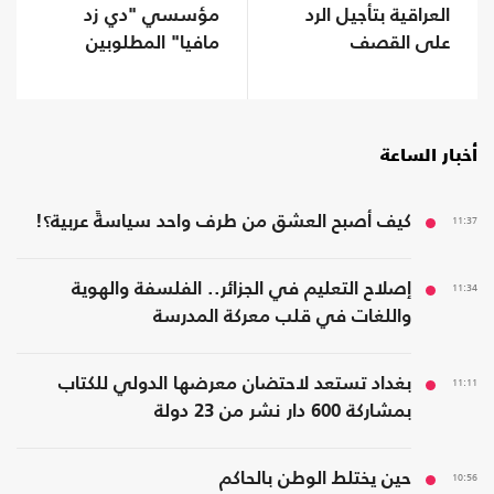
العراقية بتأجيل الرد
مؤسسي "دي زد
على القصف
مافيا" المطلوبين
السعودي
لفرنسا
أخبار الساعة
11:37
كيف أصبح العشق من طرف واحد سياسةً عربية؟!
11:34
إصلاح التعليم في الجزائر.. الفلسفة والهوية
واللغات في قلب معركة المدرسة
11:11
بغداد تستعد لاحتضان معرضها الدولي للكتاب
بمشاركة 600 دار نشر من 23 دولة
10:56
حين يختلط الوطن بالحاكم