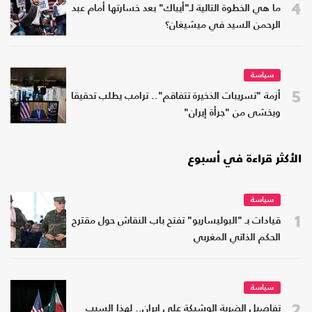
4
ما هي الخطوة التالية لـ"أيباك" بعد خسارتها أمام عبد
الرحمن السيد في ميشيغان؟
سياسة
5
أزمة "تسريبات الذخيرة تتفاقم".. ترامب يطلب تحقيقا
ويخشى من "جرأة إيران"
الأكثر قراءة في أسبوع
سياسة
1
قيادات بـ "البوليساريو" تفتح باب النقاش حول مقترح
الحكم الذاتي المغربي
سياسة
2
تفاصيل الضربة الوشيكة على إيران.. لهذا السبب