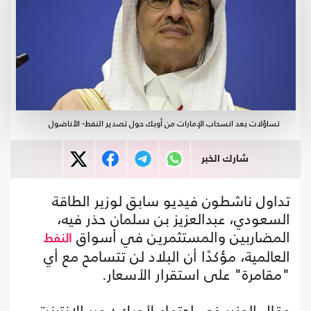
تساؤلات بعد انسحاب الإمارات من أوبك حول تصدير النفط- الأناضول
شارك الخبر
تداول ناشطون فيديو سابق لوزير الطاقة
السعودي، عبدالعزيز بن سلمان حذر فيه،
المضاربين والمستثمرين في أسواق
النفط
العالمية، مؤكدًا أن البلاد لن تتسامح مع أي
"مقامرة" على استقرار الأسعار.
وقال الوزير في اجتماع لأوبك+ عبر الانترنت