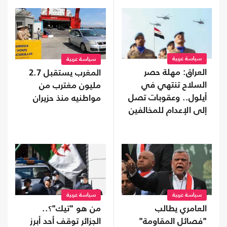
سياسة عربية
سياسة عربية
العراق: مهلة حصر
المغرب يستقبل 2.7
السلاح تنتهي في
مليون مغترب من
أيلول.. وعقوبات تصل
مواطنيه منذ حزيران
إلى الإعدام للمخالفين
سياسة عربية
سياسة عربية
العامري يطالب
من هو "تيك"؟..
"فصائل المقاومة"
الجزائر توقف أحد أبرز