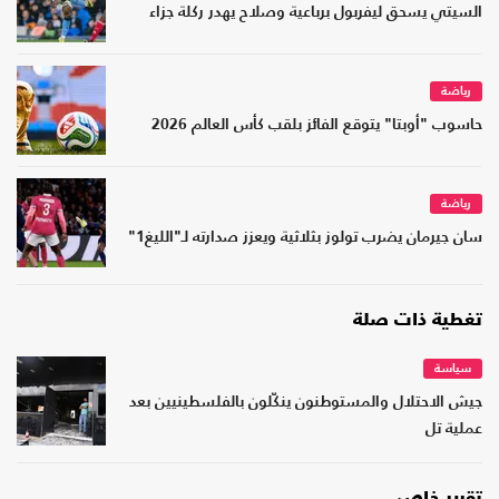
السيتي يسحق ليفربول برباعية وصلاح يهدر ركلة جزاء
رياضة
حاسوب "أوبتا" يتوقع الفائز بلقب كأس العالم 2026
رياضة
سان جيرمان يضرب تولوز بثلاثية ويعزز صدارته لـ"الليغ1"
تغطية ذات صلة
سياسة
جيش الاحتلال والمستوطنون ينكّلون بالفلسطينيين بعد
عملية تل
تقرير خاص