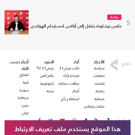
رياضة
5
حارس برشلونة ينتقل إلى أياكس امستردام الهولندي
الأخبار
آراء
المزيد
أخبار حسب
سياسة
كتاب عربي21
عربي21 TV
البلد
العراق
تغطيات
قضايا وآراء
عالم الفن
ليبيا
اقتصاد
مقالات مختارة
تكنولوجيا
سوريا
رياضة
أفكار
صحة
بريطانيا
صحافة
استطلاع رأي
مصر
ملفات وتقارير
لبنان
تابعنا على
هذا الموقع يستخدم ملف تعريف الارتباط