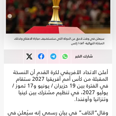
سيعلن في وقت لاحق عن الدولة التي ستستضيف مباراة الافتتاح وكذلك
المباراة النهائية- caf / إكس
شارك الخبر
أعلن الاتحاد الأفريقي لكرة القدم أن النسخة
المقبلة من كأس أمم أفريقيا 2027 ستقام
في الفترة بين 19 حزيران / يونيو و17 تموز /
يوليو 2027، في تنظيم مشترك بين كينيا
وتنزانيا وأوغندا.
وقال“الكاف” في بيان رسمي إنه سيُعلن في