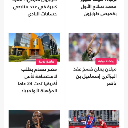
محمد صلاح الأول
كبيرة في عدد متابعي
بقميص طرابزون
حسابات النادي
رياضة دولية
رياضة دولية
ميلان يعلن فسخ عقد
مصر تتقدم بطلب
الجزائري إسماعيل بن
لاستضافة كأس
ناصر
أفريقيا تحت 23 عاما
المؤهلة لأولمبياد
2028