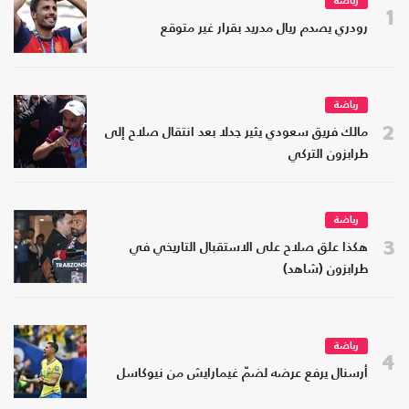
رياضة
1
رودري يصدم ريال مدريد بقرار غير متوقع
رياضة
2
مالك فريق سعودي يثير جدلا بعد انتقال صلاح إلى
طرابزون التركي
رياضة
3
هكذا علق صلاح على الاستقبال التاريخي في
طرابزون (شاهد)
رياضة
4
أرسنال يرفع عرضه لضمّ غيمارايش من نيوكاسل