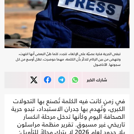
تبقى الحرية فكرة عصيّة على الإلغاء، تتجدد كلما ظنّ البعض أنها انتهت،
وتنهض من بين الركام لتذكّر بأن الكلمة، مهما حوصرت، تظل أوسع من كل
سجونها. الأناضول
شارك الخبر
في زمنٍ كانت فيه الكلمة تُصنع بها التحولات
الكبرى، وتُهدم بها جدران الاستبداد، تبدو حرية
الصحافة اليوم وكأنها تدخل مرحلة انكسار
تاريخي غير مسبوق. تقرير منظمة مراسلون
بلا حدود لعام 2026 لا يترك مجالاً للتأويل: