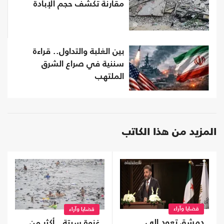
مقارنة تكشف حجم الإبادة
بين الغلبة والتداول.. قراءة
سننية في صراع الشرق
الملتهب
المزيد من هذا الكاتب
قضايا وآراء
قضايا وآراء
دمشق تعود إلى
غزوة سبتة.. أكثر من