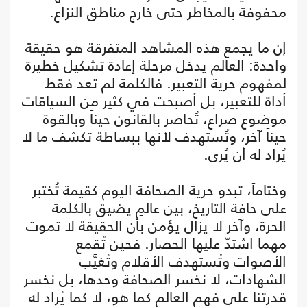
محفوفة بالمخاطر حتى خارج مناطق النزاع.
إن ما يجمع هذه المشاهد المتفرقة هو حقيقة
واحدة: العالم يدخل مرحلة إعادة تشكيل خطيرة
لمفهوم حرية التعبير. فالكلمة لم تعد فقط
أداة للتعبير، بل أصبحت في كثير من السياقات
موضوع صراع، تُحاصر بالقانون حيناً وبالقوة
حيناً آخر، وتُستهدف لأنها ببساطة تكشف ما لا
يُراد له أن يُرى.
وختاماً، تبدو حرية الصحافة اليوم كقيمة تُختبر
على حافة التاريخ، بين عالمٍ يضيق بالكلمة
الحرة، وآخر لا يزال يؤمن بأن الحقيقة لا تموت
مهما اشتدّ عليها الحصار. فحين تُقمع
الأصوات وتُستهدف الأقلام وتُغيَّب
الشهادات، لا نخسر الصحافة وحدها، بل نخسر
قدرتنا على فهم العالم كما هو، لا كما يُراد له