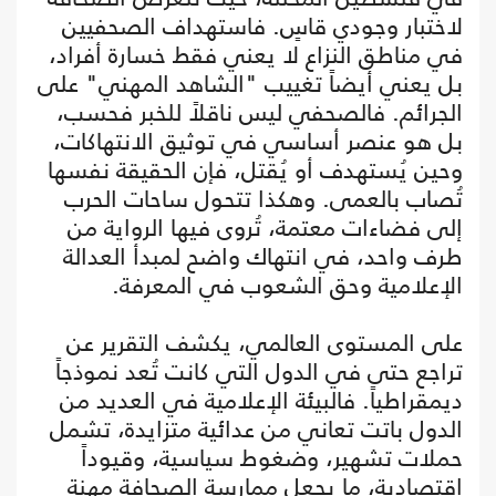
لاختبار وجودي قاسٍ. فاستهداف الصحفيين
في مناطق النزاع لا يعني فقط خسارة أفراد،
بل يعني أيضاً تغييب "الشاهد المهني" على
الجرائم. فالصحفي ليس ناقلاً للخبر فحسب،
بل هو عنصر أساسي في توثيق الانتهاكات،
وحين يُستهدف أو يُقتل، فإن الحقيقة نفسها
تُصاب بالعمى. وهكذا تتحول ساحات الحرب
إلى فضاءات معتمة، تُروى فيها الرواية من
طرف واحد، في انتهاك واضح لمبدأ العدالة
الإعلامية وحق الشعوب في المعرفة.
على المستوى العالمي، يكشف التقرير عن
تراجع حتى في الدول التي كانت تُعد نموذجاً
ديمقراطياً. فالبيئة الإعلامية في العديد من
الدول باتت تعاني من عدائية متزايدة، تشمل
حملات تشهير، وضغوط سياسية، وقيوداً
اقتصادية، ما يجعل ممارسة الصحافة مهنة