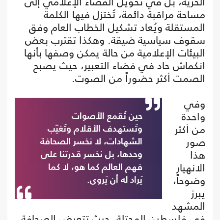
الحرية، بل في تحويل الفضاء الإعلامي إلى
مساحة مراقبة دائمة، تُختزل فيها الكلمة
المستقلة ويُعاد تشكيل الخطاب العام وفق
سقوف سياسية ضيقة. وهكذا تقترب بعض
البيئات الإعلامية من حالة يمكن وصفها بأنها
انكماش حاد في فضاء التعبير، حيث يصبح
الصمت أكثر حضوراً من الصوت.
وفي
واحدة
حين تُقمع الأصوات
من أكثر
وتُستهدف الأقلام وتُغيَّب
صور
الشهادات، لا نخسر الصحافة
هذا
وحدها، بل نخسر قدرتنا على
الانهيار
فهم العالم كما هو، لا كما
وضوحاً،
يُراد له أن يُروى.
يبرز
المشهد
في فلسطين المحتلة، حيث تتعرض الصحافة