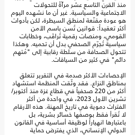
منذ القرن التاسع عشر مرآةً للتحولات
الاجتماعية والسياسية. غير أن ما نشهده اليوم
هو عودة مقنّعة لمنطق السيطرة، لكن بأدوات
أكثر تعقيداً: قوانين تُسن باسم الأمن
القومي، ومنصات رقمية تُراقَب، وخطابات
سياسية تُجرّم الصحفي بدل أن تحميه. وهكذا
تتحول الصحافة من سلطة رقابية إلى "مُتهم
دائم" في كثير من السياقات.
الإحصاءات الأكثر صدمة في التقرير تتعلق
بمناطق النزاع. فقد وثّقت المنظمة استشهاد
أكثر من 220 صحفياً في قطاع غزة منذ أكتوبر/
تشرين الأول 2023، في واحدة من أكثر
الفترات دموية في تاريخ المهنة. هذه الأرقام
لا تُقرأ فقط بوصفها خسائر بشرية، بل
باعتبارها انهياراً لوظيفة أساسية في القانون
الدولي الإنساني، الذي يفترض حماية