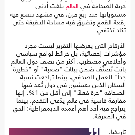
حرية الصحافة في
بلغت أدنى
العالم
مستوياتها منذ ربع قرن، في مشهد تتسع فيه
رقعة القمع وتضيق فيه مساحة الحقيقة حتى
تكاد تختفي.
الأرقام التي يعرضها التقرير ليست مجرد
مؤشرات إحصائية، بل خرائط لواقع سياسي
وأخلاقي مضطرب. أكثر من نصف دول العالم
باتت تُصنَّف ضمن بيئات "صعبة" أو "خطيرة
جداً" للعمل الصحفي، بينما تراجعت نسبة
السكان الذين يعيشون في دول تُعد فيها
الصحافة "حرة فعلاً" إلى أقل من 1%. إنها
مفارقة قاسية في عالم يدّعي التقدم، بينما
يتراجع فيه أحد أهم أعمدة الديمقراطية: الحق
في المعرفة.
تاريخياً،