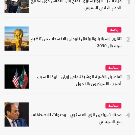
1
قيادات بـ "البوليساريو" تفتح باب النقاش حول مقترح
الحكم الذاتي المغربي
رياضة
2
تقارير: إسبانيا والبرتغال تلوحان بالانسحاب من تنظيم
مونديال 2030
سياسة
3
تفاصيل الضربة الوشيكة على إيران.. لهذا السبب
أصيب الأمريكيون بالذهول
سياسة
4
ممثلات يرتدين الزي العسكري.. ودعوات للاصطفاف
مع السيسي