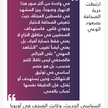
ارتبطت
في واحدة من أكثر صور هذا
حرية
الانهيار وضوحاً، يبرز المشهد
الصحافة
في فلسطين المحتلة، حيث
بصعود
تتعرض الصحافة لاختبار
الوعي
وجودي قاسٍ. فاستهداف
الصحفيين في مناطق النزاع لا
يعني فقط خسارة أفراد، بل
يعني أيضاً تغييب "الشاهد
المهني" على الجرائم.
فالصحفي ليس ناقلاً للخبر
فحسب، بل هو عنصر
أساسي في توثيق
الانتهاكات، وحين يُستهدف أو
يُقتل، فإن الحقيقة نفسها
تُصاب بالعمى.
السياسي الحديث، وكانت الصحف في أوروبا