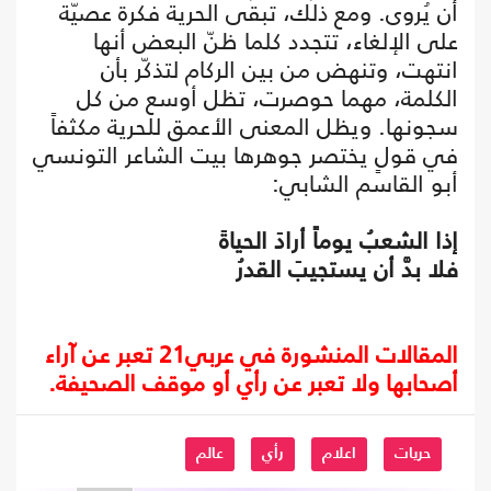
أن يُروى. ومع ذلك، تبقى الحرية فكرة عصيّة
على الإلغاء، تتجدد كلما ظنّ البعض أنها
انتهت، وتنهض من بين الركام لتذكّر بأن
الكلمة، مهما حوصرت، تظل أوسع من كل
سجونها. ويظل المعنى الأعمق للحرية مكثفاً
في قولٍ يختصر جوهرها بيت الشاعر التونسي
أبو القاسم الشابي:
إذا الشعبُ يوماً أرادَ الحياةَ
فلا بدَّ أن يستجيبَ القدرُ
المقالات المنشورة في عربي21 تعبر عن آراء
أصحابها ولا تعبر عن رأي أو موقف الصحيفة.
حريات
اعلام
رأي
عالم