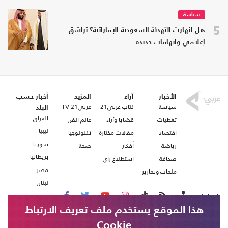
سياسة
5
هل انهارت التهدئة السعودية الإماراتية؟ تراشق
إعلامي واتهامات جديدة
الأخبار
آراء
المزيد
أخبار حسب
سياسة
كتاب عربي21
عربي21 TV
البلد
العراق
تغطيات
قضايا وآراء
عالم الفن
ليبيا
اقتصاد
مقالات مختارة
تكنولوجيا
سوريا
رياضة
أفكار
صحة
بريطانيا
صحافة
استطلاع رأي
مصر
ملفات وتقارير
لبنان
تابعنا على
هذا الموقع يستخدم ملف تعريف الارتباط
Cookie