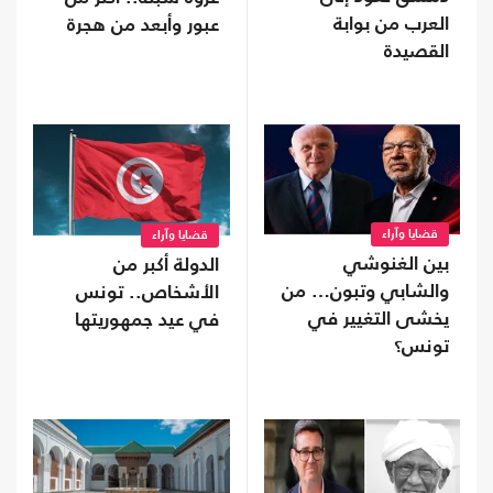
العرب من بوابة
عبور وأبعد من هجرة
القصيدة
قضايا وآراء
قضايا وآراء
بين الغنوشي
الدولة أكبر من
والشابي وتبون… من
الأشخاص.. تونس
يخشى التغيير في
في عيد جمهوريتها
تونس؟