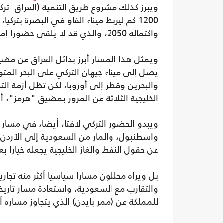
ويبرز كذلك مشروع طريق التنمية (العراق- تر
1200 كم ليربط ميناء الفاو في البصرة بترك
واكتماله 2050، والذي قد لا يلقى حضورا إماراتيا، وفق محللين.
ويمثل هذا المسار أبرز بدائل العراق عن مض
يصل إلى ميناء جيهان التركي على البحر المت
والبحرين وقطر إلى أوروبا، لكن تظل أزمة ال
الخليجية الثلاثة عن المرور بمضيق "هرمز"، أ
ويبدو الحضور التركي لافتا، أيضا، في مسار س
واسطنبول، والمار من السعودية إلى الأردن و
عن حقول النفط والغاز الخليجية يجعله خيارا بع
بل ويراه محللون مسارا سياسيا أكثر منه تجاري
والتقارب مع السعودية، واستعادة مسار تاريخي
للمملكة عن (ممر بايدن) الذي يتجاوز مساره أن