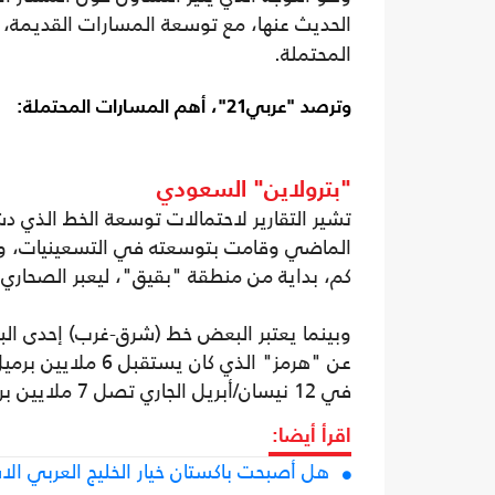
الحديث عنها، مع توسعة المسارات القديمة
المحتملة.
وترصد "عربي21"، أهم المسارات المحتملة:
"بترولاين" السعودي
تشير التقارير لاحتمالات توسعة الخط الذي دش
كم، بداية من منطقة "بقيق"، ليعبر الصحاري وجبال الحجاز بارتفاع
وبينما يعتبر البعض خط (شرق-غرب) إحدى البدا
عن "هرمز" الذي كا
في 12 نيسان/أبريل الجاري تصل 7 ملايين برميل يوميا، وقد لا تكفى لنقل إنتاج باقي دول الخليج العربي.
اقرأ أيضا:
هل أصبحت باكستان خيار الخليج العربي ال