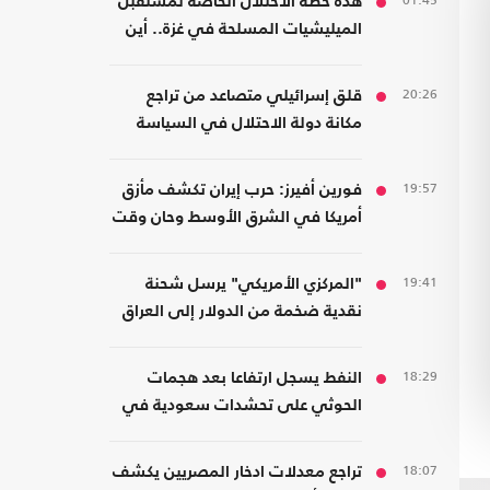
01:45
هذه خطة الاحتلال الخاصة لمستقبل
الميليشيات المسلحة في غزة.. أين
سيذهبون؟
20:26
قلق إسرائيلي متصاعد من تراجع
مكانة دولة الاحتلال في السياسة
الأمريكية
19:57
فورين أفيرز: حرب إيران تكشف مأزق
أمريكا في الشرق الأوسط وحان وقت
الانسحاب
19:41
"المركزي الأمريكي" يرسل شحنة
نقدية ضخمة من الدولار إلى العراق
18:29
النفط يسجل ارتفاعا بعد هجمات
الحوثي على تحشدات سعودية في
اليمن
18:07
تراجع معدلات ادخار المصريين يكشف