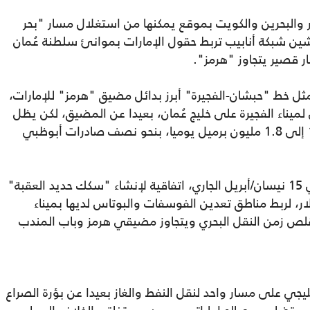
قطر والبحرين والكويت بموقع يمكنها من استغلال مسار "بحر
ين شبكة أنابيب تربط حقول الإمارات بموانئ سلطنة عُمان
 قصير يتجاوز "هرمز".
 خط "حبشان-الفجيرة" أبرز بدائل مضيق "هرمز" للإمارات،
لميناء الفجيرة على خليج عُمان، بعيدا عن المضيق، لكن يظل
ممرا غير كاف كون طاقته الاستيعابية بين 1.5 إلى 1.8 مليون برميل يوميا، بنحو نصف صادرات أبوظبي
وفي توجه ثالث، وقعت الإمارات والأردن في 15 نيسان/أبريل الجاري، اتفاقية لإنشاء "سكك حديد العقبة"
مترا باستثمارات 2.3 مليار دولار، لربط مناطق تعدين الفوسفات والبوتاس لديها بميناء
ص زمن النقل البحري ويتجاوز مضيقي هرمز وباب المندب
يجي على مسار واحد لنقل النفط والغاز بعيدا عن بؤرة الصراع