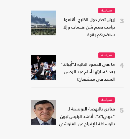
سياسة
3
إيران تحذر دول الخليج: أقنعوا
ترامب بعدم شن هجمات وإلا
سنضربكم بقوة
سياسة
4
ما هي الخطوة التالية لـ"أيباك"
بعد خسارتها أمام عبد الرحمن
السيد في ميشيغان؟
سياسة
5
قيادي بالنهضة التونسية لـ
"عربي21": أناشد الرئيس تبون
بالوساطة للإفراج عن الغنوشي