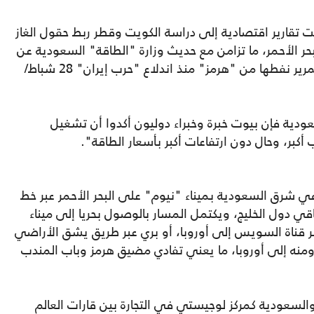
ت تقارير اقتصادية إلى دراسة الكويت وقطر ربط حقول الغاز
حر الأحمر، ما تزامن مع حديث وزارة "الطاقة" السعودية عن
خطط توسعية لخدمة دول الجوار العاجزة عن تمرير نفطها من "هرمز" منذ اندلاع "حرب إيران" 28 شباط/
عودية فإن بيوت خبرة وخبراء دوليون أكدوا أن تشغيل
بر، وحال دون ارتفاعات أكبر بأسعار الطاقة".
ي شرق السعودية بميناء "نيوم" على البحر الأحمر عبر خط
ي دول الخليج، ويكتمل المسار بالوصول بحريا إلى ميناء
 قناة السويس إلى أوروبا، أو بري عبر طريق يشق الأراضي
ومنه إلى أوروبا، ما يعني تفادي مضيق هرمز وباب المندب
السعودية كمركز لوجيستي في التجارة بين قارات العالم