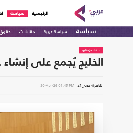
(current)
الرئيسية
سياسة
اق
سياسة
سياسة عربية
مقابلات
حقوق 
ملفات وتقارير
الخليج يُجمع على إنشاء
القاهرة- عربي21
30-Apr-26
01:45 PM