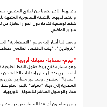
وكونهما الأكثر تضررا من إغلاق المضيق، تلف
والنفط لديهما بالشبكة السعودية المتجهة للب
فبراير الماضي.
ووفقا لما أشار إليه موقع "الاقتصادية" الس
"بترولاين"، "جنب الاقتصاد العالمي مصاعب أك
"نيوم- سفاجا- دمياط- أوروبا"
وهو مسار مقترح بربط حقول النفط الخليجية ف
أنابيب بري يحصل على إمدادات الطاقة من باق
"سفاجا" المصري، ومنه عبر مسارين بحري عبر
المصرية إلى ميناء "دمياط" بالبحر المتوسط 
معا، والوصول المباشر للأسواق الأوروبية.
ويرى مراقبون أن هذا المسار يعزز دور مصر و