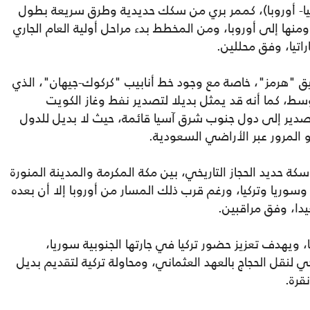
كيا- أوروبا)، كممر بري من سكك حديدية وطرق سريعة بطول
يا، ومنها إلى أوروبا، ومن المخطط بدء مراحل أولية العام الجاري
يق "هرمز"، خاصة مع وجود خط أنابيب "كركوك-جيهان"، الذي
وسط، كما أنه قد يمثل بديلا لتصدير نفط وغاز الكويت
تصدير إلى دول جنوب شرق آسيا قائمة، حيث لا بديل للدول
و المرور عبر الأراضي السعودية.
كة حديد الحجاز التاريخي، بين مكة المكرمة والمدينة المنورة
سوريا وتركيا، ورغم قرب ذلك المسار من أوروبا إلا أن بعده
يدا، وفق مراقبين.
ا، ويهدف تعزيز حضور تركيا في جارتها الجنوبية سوريا،
 لنقل الحجاج بالعهد العثماني، ومحاولة تركية لتقديم بديل
قرة.