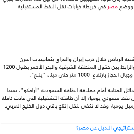
، ووضع
في خريطة خيارات نقل النفط المستقبلية
مصر
نته الرياض خلال حرب إيران والعراق بثمانينيات القرن
الماضي وقامت بتوسعته في التسعينيات، والرابط بين حقول المنطقة الشرقية والبحر الأحمر بطول 1200
 1000 متر حتى ميناء "ينبع".
ئل المتاحة أمام عملاقة الطاقة السعودية "أرامكو"، بعيدا
ن يستقبل 6 ملايين برميل نفط سعودي يوميا؛ إلا أن طاقته التشغيلية التي عادت كاملة
استراتيجي البديل عن مصر؟