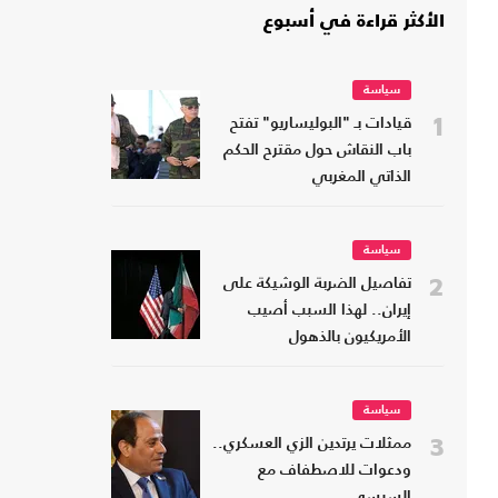
الأكثر قراءة في أسبوع
سياسة
1
قيادات بـ "البوليساريو" تفتح
باب النقاش حول مقترح الحكم
الذاتي المغربي
سياسة
2
تفاصيل الضربة الوشيكة على
إيران.. لهذا السبب أصيب
الأمريكيون بالذهول
سياسة
3
ممثلات يرتدين الزي العسكري..
ودعوات للاصطفاف مع
السيسي