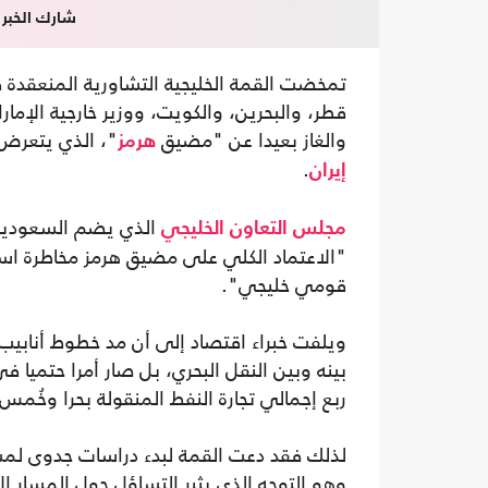
شارك الخبر
تمخضت القمة الخليجية التشاورية المنعقدة 
قطر، والبحرين، والكويت، ووزير خارجية الإما
والغاز بعيدا عن "مضيق
"، الذي يتعرض 
هرمز
.
إيران
الذي يضم السعودية، 
مجلس التعاون الخليجي
"الاعتماد الكلي على مضيق هرمز مخاطرة استرا
قومي خليجي".
ويلفت خبراء اقتصاد إلى أن مد خطوط أنابيب 
بينه وبين النقل البحري، بل صار أمرا حتميا
ربع إجمالي تجارة النفط المنقولة بحرا وخُمس ت
لذلك فقد دعت القمة لبدء دراسات جدوى لمشار
وهو التوجه الذي يثير التساؤل حول المسار ا