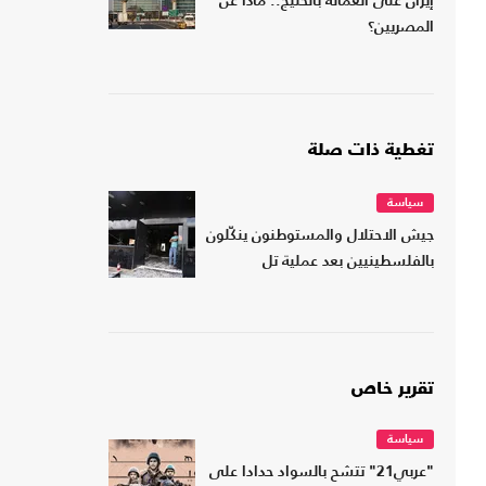
إيران على العمالة بالخليج.. ماذا عن
المصريين؟
تغطية ذات صلة
سياسة
جيش الاحتلال والمستوطنون ينكّلون
بالفلسطينيين بعد عملية تل
تقرير خاص
سياسة
"عربي21" تتشح بالسواد حدادا على