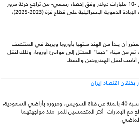
القديم الثلاثة، ويعوض خسائر قناة السويس -10 مليارات دولار وفق إحصاء رسمي- من تراجع حركة مرور
السفن من مضيق "باب المندب"، خلال حرب الإبادة الدموية الإسرائيلية على قطاع غزة (2023-2025)،
رر أن يبدأ من الهند منتهيا بأوروبا ويربط في المنتصف
، ثم من ميناء "حيفا" المحتل إلى موانئ أوروبا، وذلك لنقل
أنابيب لنقل الهيدروجين والنفط.
يخنقان اقتصاد إيران
إلا أن هذا المسار ورغم تقليله وقت النقل بنسبة 40 بالمئة عن قناة السويس، ومروره بأراضي السعودية،
مع الإمارات -أكثر المتحمسين للمر- منذ مواجهتهما
الماضي.