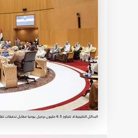
البدائل الخليجية لا تتجاوز 6.5 مليون برميل يوميا مقابل تدفقات تقارب 20 مليون برميل يوميا- الأناضول