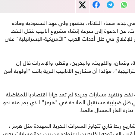
في جدة، مساء الثلاثاء، بحضور ولي عهد السعودية وقادة
رات، عن الدعوة إلى سرعة إنشاء مشروع أنابيب لنقل النفط
للإغلاق في ظل أحداث الحرب "الأمريكية-الإسرائيلية" على
وعُمان، والكويت، والبحرين، وقطر، والإمارات قال إن
تيجية"، مؤكدا أن مشاريع الأنابيب البرية باتت "أولوية أمن
نفط وتنفيذ مسارات جديدة لم تعد خيارا اقتصاديا للمفاضلة
 في ظل ضبابية مستقبل الملاحة في "هرمز" الذي يمر منه نحو
جارة الغاز المسال عالميا.
يع ربط قاري تتجاوز الممرات البحرية المهددة مثل هرمز ،
لأقرب إلى توجه الخليجيين لاعتماده من بين عدة مسارات يجري