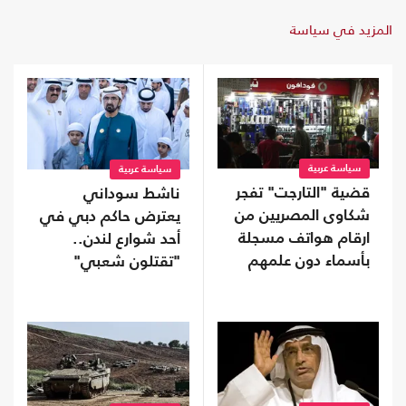
المزيد في سياسة
سياسة عربية
سياسة عربية
قضية "التارجت" تفجر
ناشط سوداني
شكاوى المصريين من
يعترض حاكم دبي في
ارقام هواتف مسجلة
أحد شوارع لندن..
بأسماء دون علمهم
"تقتلون شعبي"
(شاهد)