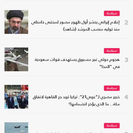
سياسة
2
إعلام إيراني ينشر أول ظهور مصور لمجتبى خامنئي
منذ توليه منصب المرشد (شاهد)
سياسة
3
هجوم حوثي غير مسبوق يستهدف قوات سعودية
في "المخا"
سياسة
4
خبير مصري لـ"عربي21": تركيا تريد جر القاهرة لاتفاق
مكة.. ما الذي يؤخر انضمامها؟
سياسة