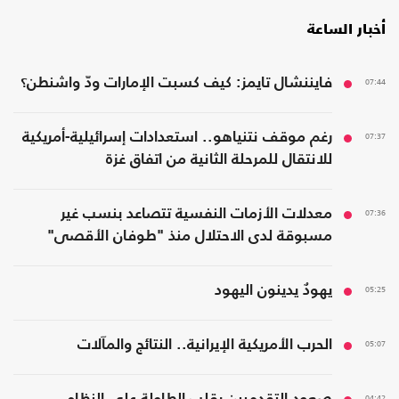
أخبار الساعة
07:44
فايننشال تايمز: كيف كسبت الإمارات ودّ واشنطن؟
07:37
رغم موقف نتنياهو.. استعدادات إسرائيلية-أمريكية
للانتقال للمرحلة الثانية من اتفاق غزة
07:36
معدلات الأزمات النفسية تتصاعد بنسب غير
مسبوقة لدى الاحتلال منذ "طوفان الأقصى"
05:25
يهودٌ يدينون اليهود
05:07
الحرب الأمريكية الإيرانية.. النتائج والمآلات
04:42