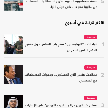
5
قصة سنغافورة المثيرة بذكرى استقلالها.. انفصلت
عن ماليزيا فتربعت على عرش الثراء
الأكثر قراءة في أسبوع
سياسة
1
قيادات بـ "البوليساريو" تفتح باب النقاش حول مقترح
الحكم الذاتي المغربي
سياسة
2
ممثلات يرتدين الزي العسكري.. ودعوات للاصطفاف
مع السيسي
سياسة
3
تسلم 5 ملايين دولار.. البيت الأبيض: على الإمارات