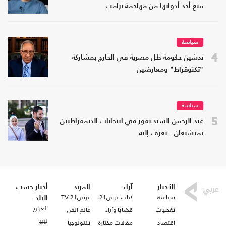
منع أحد أدواتها من مهاجمة ترامب
سياسة
4
تدشين حكومة ظل مصرية في الخارج بمشاركة
"تكنوقراط" ومعارضين
سياسة
5
عبد الرحمن السيد يفوز في انتخابات الديمقراطيين
بميشيغان.. تعرف إليه
الأخبار
آراء
المزيد
أخبار حسب
سياسة
كتاب عربي21
عربي21 TV
البلد
العراق
تغطيات
قضايا وآراء
عالم الفن
ليبيا
اقتصاد
مقالات مختارة
تكنولوجيا