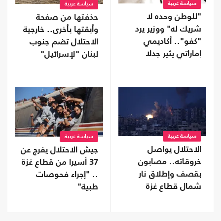
سياسة عربية
سياسة عربية
"للوطن وحده لا
حذفتها من صفحة
شريك له" ووزير يرد
وأبقتها بأخرى.. خارجية
"كفو".. أكاديمي
الاحتلال تضم جنوب
إماراتي يثير جدلا
لبنان "لإسرائيل"
بمنشور عن الولاء
سياسة عربية
سياسة عربية
الاحتلال يواصل
جيش الاحتلال يفرج عن
خروقاته.. مصابون
37 أسيرا من قطاع غزة
بقصف وإطلاق نار
.. "إجراء فحوصات
شمال قطاع غزة
طبية"
وجنوبه