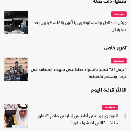
تغطية ذات صلة
سياسة
جيش الاحتلال والمستوطنون ينكّلون بالفلسطينيين بعد
عملية تل
تقرير خاص
سياسة
"عربي21" تتشح بالسواد حدادا على شهداء الصحافة في
غزة.. وتستمر بالتغطية
الأكثر قراءة اليوم
سياسة
1
التويجري يرد على أكاديمي إماراتي هاجم "اتفاق
مكة".. "اللي اختشوا ماتوا"