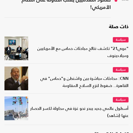
صعود التقدميين يقلب الطاولة على النظام
الأمريكي!
ذات صلة
سياسة
"عربي21" تكشف نتائج مباحثات حماس مع الأمريكيين
وميلادينوف
سياسة
CNN: محادثات مباشرة بين واشنطن و"حماس" في
القاهرة.. ضغوط لنزع السلاح المقاومة
سياسة
أسطول عالمي جديد يبحر نحو غزة في محاولة لكسر الحصار
عنها (شاهد)