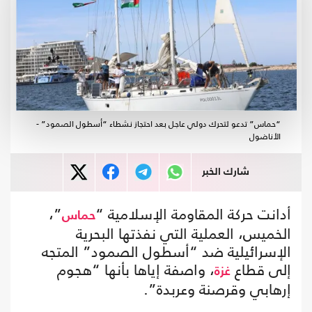
“حماس” تدعو لتحرك دولي عاجل بعد احتجاز نشطاء “أسطول الصمود” -
الأناضول
شارك الخبر
أدانت حركة المقاومة الإسلامية “
”،
حماس
الخميس، العملية التي نفذتها البحرية
الإسرائيلية ضد “أسطول الصمود” المتجه
إلى قطاع
، واصفة إياها بأنها “هجوم
غزة
إرهابي وقرصنة وعربدة”.