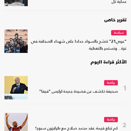
عملية تل
تقرير خاص
سياسة
"عربي21" تتشح بالسواد حدادا على شهداء الصحافة في
غزة.. وتستمر بالتغطية
الأكثر قراءة اليوم
رياضة
1
صحيفة تكشف عن فضيحة جديدة لرئيس "فيفا"
رياضة
2
كم تبلغ قيمة عقد محمد صلاح مع طرابزون سبور؟