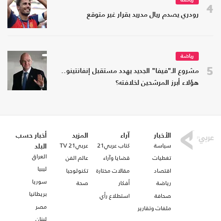
رياضة
4
رودري يصدم ريال مدريد بقرار غير متوقع
رياضة
5
مشروع الـ"فيفا" الجديد يهدد مستقبل إنفانتينو..
هؤلاء أبرز المرشحين لخلافته؟
الأخبار
آراء
المزيد
أخبار حسب
سياسة
كتاب عربي21
عربي21 TV
البلد
العراق
تغطيات
قضايا وآراء
عالم الفن
ليبيا
اقتصاد
مقالات مختارة
تكنولوجيا
سوريا
رياضة
أفكار
صحة
بريطانيا
صحافة
استطلاع رأي
مصر
ملفات وتقارير
لبنان