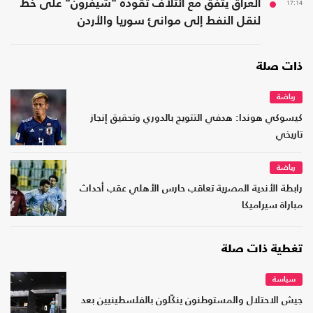
17:14
العراق يتفق مع ائتلاف تقوده "شيفرون" على خط
لنقل النفط إلى موانئ سوريا والأردن
ذات صلة
رياضة
كيسوكي هوندا: هدفي التتويج بالدوري وتحقيق إنجاز
تاريخي
رياضة
رابطة الأندية المصرية تعاقب حارس الأهلي عقب أحداث
مباراة سيراميكا
تغطية ذات صلة
سياسة
جيش الاحتلال والمستوطنون ينكّلون بالفلسطينيين بعد