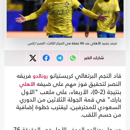
تجمد رصيد الأهلي عند 66 نقطة في المركز الثالث- النصر / إكس
شارك الخبر
قاد النجم البرتغالي كريستيانو
فريقه
رونالدو
النصر لتحقيق فوز مهم على ضيفه
الأهلي
بنتيجة (2-0)، الأربعاء، على ملعب "الأول
بارك" في قمة الجولة الثلاثين من الدوري
السعودي للمحترفين، ليقترب خطوة إضافية
من حسم اللقب.
وسجل رونالدو الهدف الأول في الدقيقة 76،