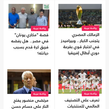
رياضة عربية
رياضة عربية
الزمالك المصري
قصة "مكاري يونان"
يتجنب الكبار.. وبيراميدز
في مصر.. هل رفضه
في اختبار قوي بقرعة
فريق كرة قدم بسبب
دوري أبطال إفريقيا
ديانته؟
رياضة عربية
رياضة عربية
تعرف على التصنيف
مرتضى منصور يفتح
العالمي للمنتخبات
النار على حسام حسن