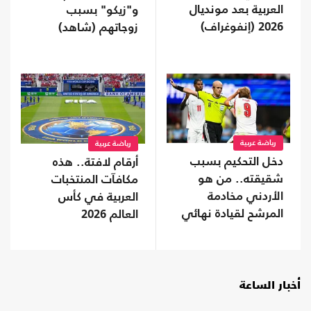
العربية بعد مونديال
و"زيكو" بسبب
2026 (إنفوغراف)
زوجاتهم (شاهد)
رياضة عربية
رياضة عربية
دخل التحكيم بسبب
أرقام لافتة.. هذه
شقيقته.. من هو
مكافآت المنتخبات
الأردني مخادمة
العربية في كأس
المرشح لقيادة نهائي
العالم 2026
المونديال؟
أخبار الساعة