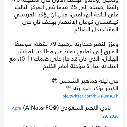
رافعًا رصيده إلى 25 هدفا في المركز الثالث
على لائحة الهدافين، قبل أن يؤكد الفرنسي
كينغسلي كومان الانتصار بهدف ثانٍ في
الوقت بدل الضائع.
وعزز النصر صدارته برصيد 79 نقطة، موسعًا
الفارق إلى ثماني نقاط عن مطارده المباشر
الهلال، الذي كان قد فاز على ضمك (1-0)، مع
امتلاكه مباراة مؤجلة أمام الخليج.
في ليلة جماهير الشمس 😎
الكبيـر يؤكد صدارته 💛
pic.twitter.com/h6TR8msCFh
— نادي النصر السعودي (@AlNassrFC)
April
29, 2026