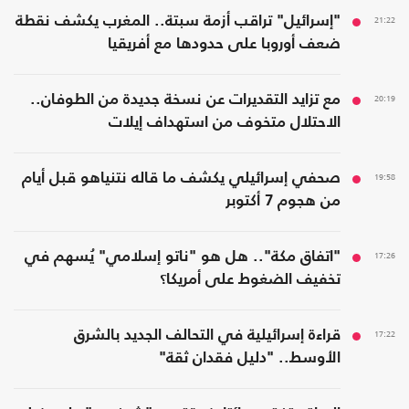
21:22
"إسرائيل" تراقب أزمة سبتة.. المغرب يكشف نقطة
ضعف أوروبا على حدودها مع أفريقيا
20:19
مع تزايد التقديرات عن نسخة جديدة من الطوفان..
الاحتلال متخوف من استهداف إيلات
19:58
صحفي إسرائيلي يكشف ما قاله نتنياهو قبل أيام
من هجوم 7 أكتوبر
17:26
"اتفاق مكة".. هل هو "ناتو إسلامي" يُسهم في
تخفيف الضغوط على أمريكا؟
17:22
قراءة إسرائيلية في التحالف الجديد بالشرق
الأوسط.. "دليل فقدان ثقة"