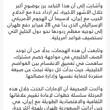
وأشارت إلى أن هذا التباعد برز بوضوح أكبر
خلال الأشهر الأخيرة، ثم ازداد حدة مع اندلاع
الحرب مع إيران، لاسيما أن الهجوم الأمريكي
الإسرائيلي الذي بدأ في 28 فبراير دفع طهران
إلى توجيه معظم ردودها نحو دول الخليج التي
تستضيف قواعد أمريكية.
وتابعت أن هذه الهجمات، بدلًا من أن توحد
الصف الخليجي في مواجهة خصم مشترك،
ساهمت في تعميق الانقسام بين العواصم
الخليجية، حيث بدأت كل دولة تبحث عن صيغة
منفردة لحماية نفسها وإدارة مصالحها.
وأكدت الصحيفة أن الإمارات اتخذت خلال هذه
المرحلة سلسلة خطوات لإعادة تقييم علاقاتها
الثقافية والاقتصادية الطويلة مع إيران، في
حين أدانت السعودية طهران بلهجة أكثر حدة،