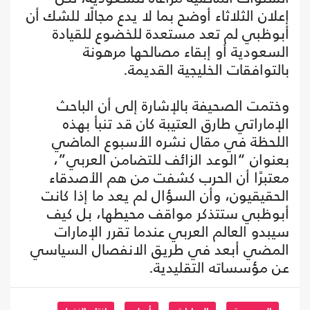
إعلان الثلاثاء أوضح بما لا يدع مجالًا للشك أن
أبوظبي لم تعد مستعدة للخضوع للقيادة
السعودية أو إبقاء مصالحها مرهونة
بالتوافقات الخليجية القديمة.
وختمت الصحيفة بالإشارة إلى أن الباحث
الإماراتي طارق العتيبة كان قد تنبأ بهذه
اللحظة في مقال نشره الأسبوع الماضي
بعنوان “الوعد الزائف للتضامن العربي”،
معتبرًا أن الحرب كشفت من هم الأصدقاء
الحقيقيون، وأن السؤال لم يعد ما إذا كانت
أبوظبي ستتذكر مواقف محيطها، بل كيف
سيبدو العالم العربي عندما تقرر الإمارات
المضي أبعد في طريق الانفصال السياسي
عن مؤسساته التقليدية.