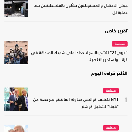
جيش الاحتلال والمستوطنون ينكّلون بالفلسطينيين بعد
عملية تل
تقرير خاص
سياسة
"عربي21" تتشح بالسواد حدادا على شهداء الصحافة في
غزة.. وتستمر بالتغطية
الأكثر قراءة اليوم
صحافة
1
NYT تكشف كواليس محاولة إنفانتينو بيع حصة من
"فيفا" لشقيق كوشنر
صحافة