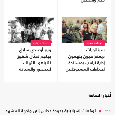
دعم واشنطن
التاريخي؟
صحافة دولية
صحافة دولية
سيناتورات
وزير أوغندي سابق
ديمقراطيون يتهمون
يهاجم تمثال شقيق
إدارة ترامب بمساندة
نتنياهو: انتهاك
اعتداءات المستوطنين
للدستور والسيادة
وتشويه لذاكرة عنتيبي
أخبار الساعة
09:39
توقعات إسرائيلية بعودة دحلان إلى واجهة المشهد