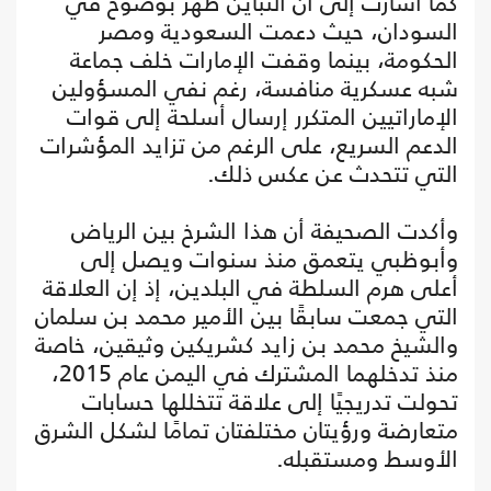
كما أشارت إلى أن التباين ظهر بوضوح في
السودان، حيث دعمت السعودية ومصر
الحكومة، بينما وقفت الإمارات خلف جماعة
شبه عسكرية منافسة، رغم نفي المسؤولين
الإماراتيين المتكرر إرسال أسلحة إلى قوات
الدعم السريع، على الرغم من تزايد المؤشرات
التي تتحدث عن عكس ذلك.
وأكدت الصحيفة أن هذا الشرخ بين الرياض
وأبوظبي يتعمق منذ سنوات ويصل إلى
أعلى هرم السلطة في البلدين، إذ إن العلاقة
التي جمعت سابقًا بين الأمير محمد بن سلمان
والشيخ محمد بن زايد كشريكين وثيقين، خاصة
منذ تدخلهما المشترك في اليمن عام 2015،
تحولت تدريجيًا إلى علاقة تتخللها حسابات
متعارضة ورؤيتان مختلفتان تمامًا لشكل الشرق
الأوسط ومستقبله.