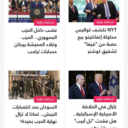
صحافة دولية
صحافة دولية
NYT تكشف كواليس
غضب داخل الحزب
محاولة إنفانتينو بيع
الجمهوري.. الحرب
حصة من "فيفا"
وغلاء المعيشة يربكان
لشقيق كوشنر
حسابات ترامب
صحافة دولية
صحافة دولية
زلزال في العلاقة
السودان بعد انتصارات
الأمريكية الإسرائيلية..
الجيش.. لماذا لا تزال
هل فقدت "تل أبيب"
نهاية الحرب بعيدة؟