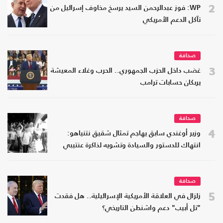
2
WP: فوز عبدالرحمن السيد يرسخ مخاوف إسرائيل من
تآكل الدعم الأمريكي
صحافة
3
غضب داخل الحزب الجمهوري.. الحرب وغلاء المعيشة
يربكان حسابات ترامب
صحافة
4
وزير أوغندي سابق يهاجم تمثال شقيق نتنياهو:
انتهاك للدستور والسيادة وتشويه لذاكرة عنتيبي
صحافة
5
زلزال في العلاقة الأمريكية الإسرائيلية.. هل فقدت
"تل أبيب" دعم واشنطن التاريخي؟