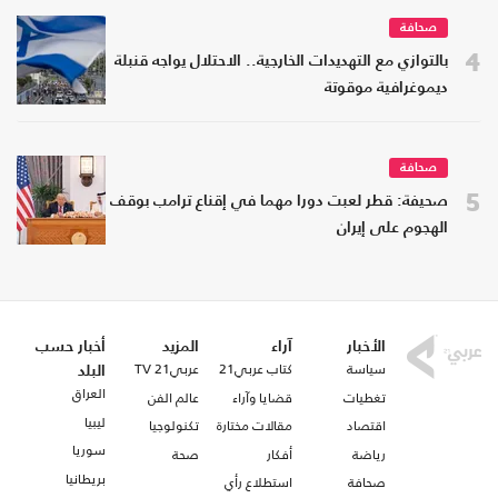
صحافة
4
بالتوازي مع التهديدات الخارجية.. الاحتلال يواجه قنبلة
ديموغرافية موقوتة
صحافة
5
صحيفة: قطر لعبت دورا مهما في إقناع ترامب بوقف
الهجوم على إيران
الأخبار
آراء
المزيد
أخبار حسب
سياسة
كتاب عربي21
عربي21 TV
البلد
العراق
تغطيات
قضايا وآراء
عالم الفن
ليبيا
اقتصاد
مقالات مختارة
تكنولوجيا
سوريا
رياضة
أفكار
صحة
بريطانيا
صحافة
استطلاع رأي