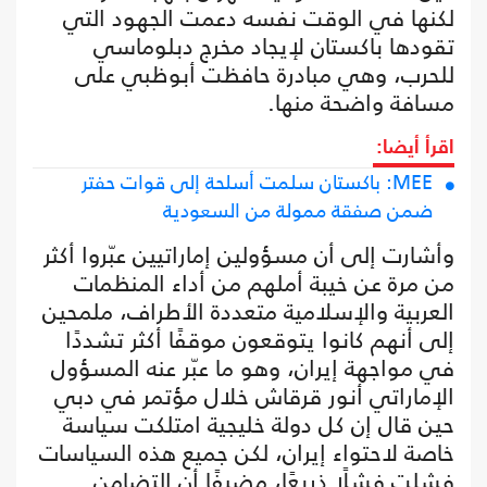
لكنها في الوقت نفسه دعمت الجهود التي
تقودها باكستان لإيجاد مخرج دبلوماسي
للحرب، وهي مبادرة حافظت أبوظبي على
مسافة واضحة منها.
اقرأ أيضا:
MEE: باكستان سلمت أسلحة إلى قوات حفتر
ضمن صفقة ممولة من السعودية
وأشارت إلى أن مسؤولين إماراتيين عبّروا أكثر
من مرة عن خيبة أملهم من أداء المنظمات
العربية والإسلامية متعددة الأطراف، ملمحين
إلى أنهم كانوا يتوقعون موقفًا أكثر تشددًا
في مواجهة إيران، وهو ما عبّر عنه المسؤول
الإماراتي أنور قرقاش خلال مؤتمر في دبي
حين قال إن كل دولة خليجية امتلكت سياسة
خاصة لاحتواء إيران، لكن جميع هذه السياسات
فشلت فشلًا ذريعًا، مضيفًا أن التضامن