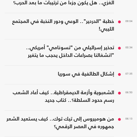
الغزي.. هل يكون جزءا من ترتيبات ما بعد الحرب؟
09:04
خطبة "الدردير".. الوعي ودور النخبة في المجتمع
الليبي!
08:34
تحذير إسرائيلي من "تسونامي" أمريكي..
"انشغالنا بصراعات الداخل يحجب ما يتغير
بواشنطن"
07:35
إشكال الطائفية في سوريا
06:50
الشعبوية وأزمة الديمقراطية.. كيف أعاد الشعب
رسم حدود السلطة؟.. كتاب جديد
06:13
من هوميروس إلى تيك توك.. كيف يستعيد الشعر
جمهوره في العصر الرقمي؟