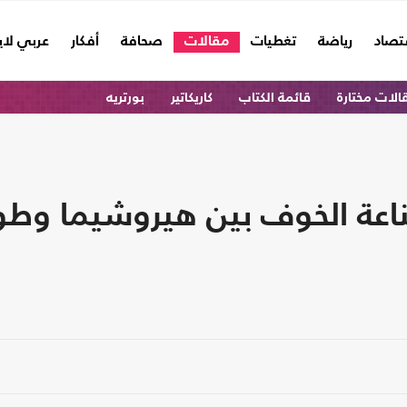
تصاد
رياضة
تغطيات
مقالات
صحافة
أفكار
عربي لا
الات مختارة
قائمة الكتاب
كاريكاتير
بورتريه
لوعي (16): صناعة الخوف بين هيروشيما و