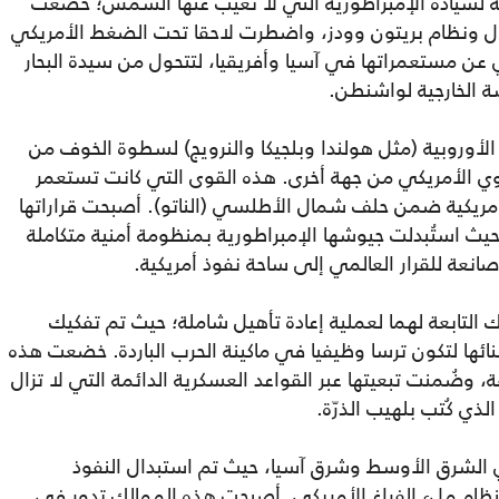
. مثّل عام 1945 بداية النهاية لسيادة الإمبراطورية التي لا تغيب عنها الشمس؛ خضعت
رشال ونظام بريتون وودز، واضطرت لاحقا تحت الضغط الأمريكي
 العدوان الثلاثي 1956) للتخلي عن مستعمراتها في آسيا وأفريقيا، لتتحول من سيدة البحار
ة الخارجية لواشنطن.
لأوروبية (مثل هولندا وبلجيكا والنرويج) لسطوة الخوف من
وي الأمريكي من جهة أخرى. هذه القوى التي كانت تستعمر
ريكية ضمن حلف شمال الأطلسي (الناتو). أصبحت قراراتها
 حيث استُبدلت جيوشها الإمبراطورية بمنظومة أمنية متكاملة
انعة للقرار العالمي إلى ساحة نفوذ أمريكية.
 التابعة لهما لعملية إعادة تأهيل شاملة؛ حيث تم تفكيك
بنائها لتكون ترسا وظيفيا في ماكينة الحرب الباردة. خضعت هذه
ة، وضُمنت تبعيتها عبر القواعد العسكرية الدائمة التي لا تزال
ي كُتب بلهيب الذرّة.
لشرق الأوسط وشرق آسيا، حيث تم استبدال النفوذ
نظام ملء الفراغ الأمريكي. أصبحت هذه الممالك تدور في