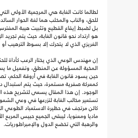
لطالما كانت الغابة هي المرجعية الأولى التي
للحق، والناب والمخلب هما لغة الحوار السائ
بل لضبط إيقاع القطيع وتثبيت هيبة المفترس.
هو ارتداد نحو قانون الغابة، حيث يتم تجريد ا
الغريزي الذي لا يتحرك إلا بسوط الترهيب أو ر
إن مهندس الوعي الذي يختار الرعب كأداة للح
المخية المسؤولة عن المنطق، وتفعيل ما يس
حين يسود قانون الغابة في أروقة الحكم، تصبح
كمعركة صفرية مستمرة، حيث يتم استبدال دولة
الوجود. إن هذا المقال يسعى لتشريح هذه ال
تستعير مخالب الغابة لتزرعها في وعي الشعوب
كائن مرتجف في حظيرة الاستعباد الطوعي التي ل
ماديا ومعنويا، ليبقى الجميع حبيس المربع 
والرهبة التي تخضع الدول والإمبراطوريات.