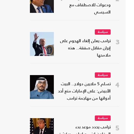
ودعوات للاصطفاف مع
السيسي
سياسة
3
ترامب يعلن إلغاء الهجوم على
إيران مقابل صفقة.. هذه
ملامحها
سياسة
4
تسلم 5 ملايين دولار.. البيت
الأبيض: على الإمارات منع أحد
أدواتها من مهاجمة ترامب
سياسة
5
ترامب يحدد موعد بدء