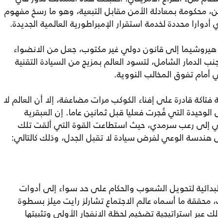
ن، محكومة بمعادلة الأمن مقابل التبعية، وهو ما رسخ مفهوم
وارا محددة لخدمة استقرار الإمبراطورية العالمية الجديدة.
هيروشيما إلى قانون دولي غير مكتوب، جعل من الانضواء
نب الدمار الشامل، لتسود العالم بمزيج من السيادة التقنية
أمام تفوق المخالب النووية.
فتاكة قادرة على إفناء الكوكب مرات مضاعفة، إلا أن العالم لا
الوحيدة التي فُجرت فعليا قبل ثمانين عاما. إن العبقرية
يخي إلى رعب سرمدي، حيث استطاعت القوة التي ألقت تلك
ال هندسة الوعي لفرض سيادة لا تقبل الجدل، وذلك كالتالي:
 البدائية لتحويل الشعوب والحكام على حد سواء إلى أدوات
 محققة ما أسماه عالم الاجتماع تشارلز رايت ميلز بسطوة
لك عبر استراتيجية تضخيم لحظة الانفجار الأولى وتثبيتها