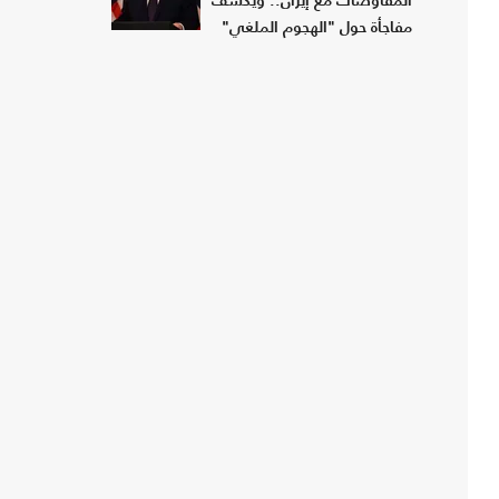
المفاوضات مع إيران.. ويكشف
مفاجأة حول "الهجوم الملغي"