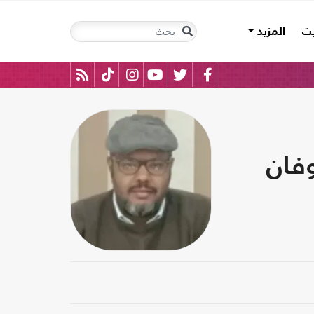
يت
المزيد
طوفان