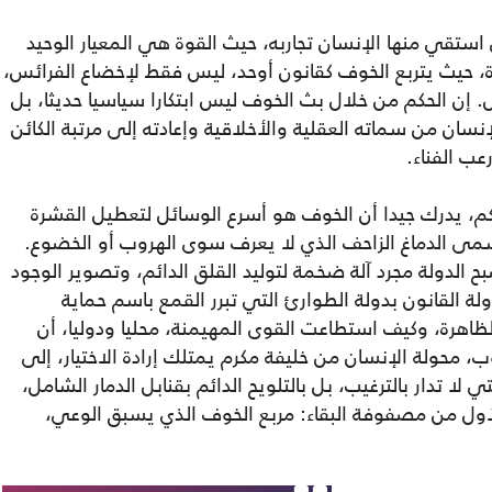
 استقي منها الإنسان تجاربه، حيث القوة هي المعيار الوحيد
دة، حيث يتربع الخوف كقانون أوحد، ليس فقط لإخضاع الفرائس،
 إن الحكم من خلال بث الخوف ليس ابتكارا سياسيا حديثا، بل
لإنسان من سماته العقلية والأخلاقية وإعادته إلى مرتبة الكائن
عب الفناء.
كم، يدرك جيدا أن الخوف هو أسرع الوسائل لتعطيل القشرة
مى الدماغ الزاحف الذي لا يعرف سوى الهروب أو الخضوع.
 الدولة مجرد آلة ضخمة لتوليد القلق الدائم، وتصوير الوجود
 القانون بدولة الطوارئ التي تبرر القمع باسم حماية
ظاهرة، وكيف استطاعت القوى المهيمنة، محليا ودوليا، أن
، محولة الإنسان من خليفة مكرم يمتلك إرادة الاختيار، إلى
ا تدار بالترغيب، بل بالتلويح الدائم بقنابل الدمار الشامل،
الأول من مصفوفة البقاء: مربع الخوف الذي يسبق الوعي،