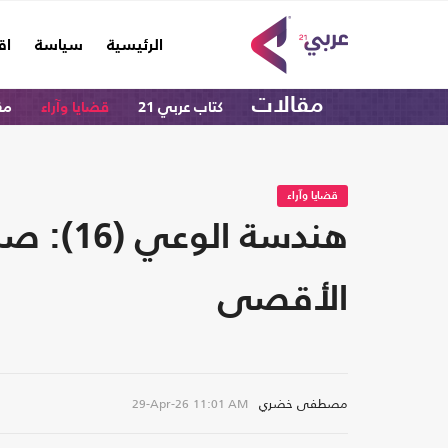
(current)
الرئيسية
سياسة
اق
مقالات
كتاب عربي 21
قضايا وآراء
مق
قضايا وآراء
هندسة ا
الأقصى
مصطفى خضري
29-Apr-26
11:01 AM