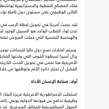
فلك المصالح النفطية والاستراتيجية لواشنط
الكائن الوظيفي على مستوى دول كاملة تؤدي أد
لقد نجحت أمريكا في تحويل لحظة الرعب في 
تحت لواء القطب الواحد هو السبيل الوحيد لتج
والهندسة النفسية التي جعلت العروش تنحني 
وبرغم امتلاك تسع دول حاليا لترسانات نووية 
يزال أسيرا لسطوة الخوف التي ولدتها القنابل 
الأمريكية هنا تكمن في تحويل الحدث التار
القنابل أن تحتكر ذاكرة الألم وتوظفها من خل
أولا: صناعة الإنسان الأداة
استغلت الإمبراطورية الأمريكية غريزة البقاء
وظيفية تدافع عن قيودها الدولية بوعي زائف،
الميول الميتافيزيقية للحقائق العسكرية. تم ذ