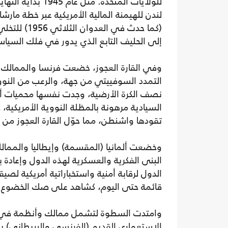
للولايات المتحدة
لندن للهيمنة المالية الأمريكية عبر خطة ما
(كما حدث في
إلى الحليف التابع الذي يدور في فلك السياس
وفي القارة العجوز، خضعت فرنسا والممالك ا
التمدد السوفييتي من جهة، والرعب من النو
نصف الكرة الأرضية، وجدت نفسها محميات أم
السيادية مرهونة بالمظلة النووية الأمريكية،
تقودها واشنطن، مما حوّل القارة العجوز من ص
وخضعت ألمانيا (المقسمة) وإيطاليا والممالك
البنى الفكرية والعسكرية لهذه الدول وإعادة 
الدول لرقابة أمنية واستخباراتية أمريكية لصيق
قائمة حتى اليوم، كشاهد على صك الخضوع الذ
وامتدت السطوة لتشمل ممالك وأنظمة في ا
الاستعماري القديم (الفرنسي والبريطاني) ب