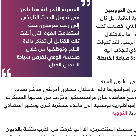
دين النوويتين
العبقرية الأمريكية هنا تكمن
 الثانية، بل كان
في تحويل الحدث التاريخي
لتي أخضعت تحت
إلى رعب سرمدي، حيث
ما بالاحتلال
استطاعت القوة التي ألقت
 الرعب. لقد تحولت
تلك القنابل أن تحتكر ذاكرة
19 إلى المركز الذي تنجذب إليه
الألم وتوظفها من خلال
دة صياغة الخريطة
هندسة الوعي لفرض سيادة
لا تقبل الجدل
ي لقانون الغابة
إمبراطورها كإله، لاحتلال عسكري أمريكي مباشر بقيادة
 توقيع معاهدة سان فرانسيسكو، وجُرّدت من مخالبها العسكرية
إمبراطورية توسعية إلى قاعدة عسكرية كبرى ومختبر اقتصادي
اية
.
النووية
ي معسكر المنتصرين، إلا أنها خرجت من الحرب مثقلة بالديون