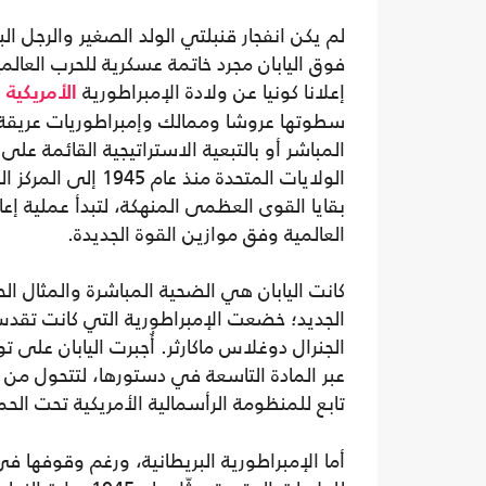
لم يكن انفجار قنبلتي الولد الصغير والرجل الب
فوق اليابان مجرد خاتمة عسكرية للحرب العالمية
إعلانا كونيا عن ولادة الإمبراطورية
ا
الأمريكية
سطوتها عروشا وممالك وإمبراطوريات عريقة، إ
المباشر أو بالتبعية الاستراتيجية القائمة على
الولايات المتحدة منذ عام 45
بقايا القوى العظمى المنهكة، لتبدأ عملية إعا
العالمية وفق موازين القوة الجديدة.
كانت اليابان هي الضحية المباشرة والمثال الح
الجديد؛ خضعت الإمبراطورية التي كانت تقدس 
الجنرال دوغلاس ماكارثر. أُجبرت اليابان على
عبر المادة التاسعة في دستورها، لتتحول من 
تابع للمنظومة الرأسمالية الأمريكية تحت الحم
أما الإمبراطورية البريطانية، ورغم وقوفها ف