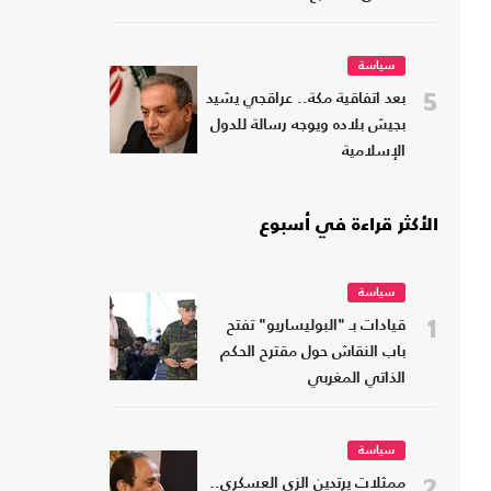
سياسة
5
بعد اتفاقية مكة.. عراقجي يشيد
بجيش بلاده ويوجه رسالة للدول
الإسلامية
الأكثر قراءة في أسبوع
سياسة
1
قيادات بـ "البوليساريو" تفتح
باب النقاش حول مقترح الحكم
الذاتي المغربي
سياسة
2
ممثلات يرتدين الزي العسكري..