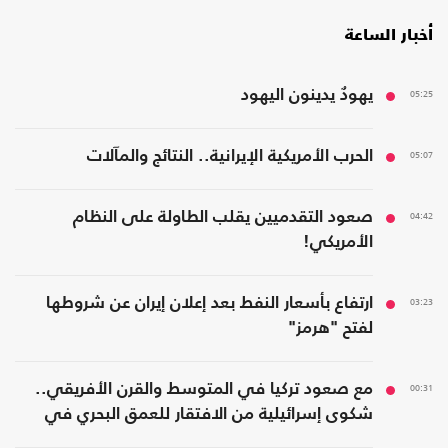
أخبار الساعة
05:25
يهودٌ يدينون اليهود
05:07
الحرب الأمريكية الإيرانية.. النتائج والمآلات
04:42
صعود التقدميين يقلب الطاولة على النظام
الأمريكي!
03:23
ارتفاع بأسعار النفط بعد إعلان إيران عن شروطها
لفتح "هرمز"
00:31
مع صعود تركيا في المتوسط والقرن الأفريقي..
شكوى إسرائيلية من الافتقار للعمق البحري في
المنطقة