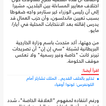
اختلاف معايير المساءلة بين البلدين، مشيرا
إلى أن رئيس الوزراء كير ستارمر واجه ضغوطا
بسبب تعيين ماندلسون، وأن حزب العمال قد
يدرس إقالته بعد الانتخابات المحلية في أيار/
مايو.
من جهتها، أكد متحدث باسم وزارة الخارجية
البريطانية لشبكة "سي إن إن" أن تصريحات
تيرنر كانت "خاصة وغير رسمية" ولا تعكس
موقف الحكومة.
اقرأ أيضا:
تذكير بالحلف القديم.. الملك تشارلز أمام
الكونغرس: كونوا أوفياء
ورغم انتقاده لمفهوم "العلاقة الخاصة"، شدد