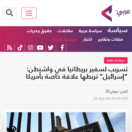
سياسة
سياسة عربية
مقابلات
حقوق وحريات
ملفات وتقارير
اختبار
سياسة دولية
سياسة دولية
تسريب لسفير بريطانيا في واشنطن:
"إسرائيل" تربطها علاقة خاصة بأمريكا
لندن- عربي21
29-Apr-26
08:09 AM