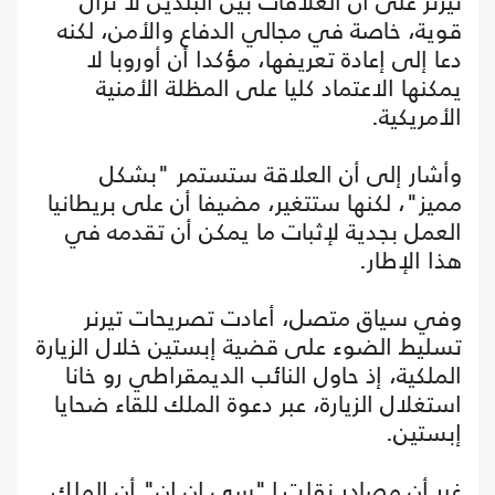
تيرنر على أن العلاقات بين البلدين لا تزال
قوية، خاصة في مجالي الدفاع والأمن، لكنه
دعا إلى إعادة تعريفها، مؤكدا أن أوروبا لا
يمكنها الاعتماد كليا على المظلة الأمنية
الأمريكية.
وأشار إلى أن العلاقة ستستمر "بشكل
مميز"، لكنها ستتغير، مضيفا أن على بريطانيا
العمل بجدية لإثبات ما يمكن أن تقدمه في
هذا الإطار.
وفي سياق متصل، أعادت تصريحات تيرنر
تسليط الضوء على قضية إبستين خلال الزيارة
الملكية، إذ حاول النائب الديمقراطي رو خانا
استغلال الزيارة، عبر دعوة الملك للقاء ضحايا
إبستين.
غير أن مصادر نقلت لـ"سي إن إن" أن الملك