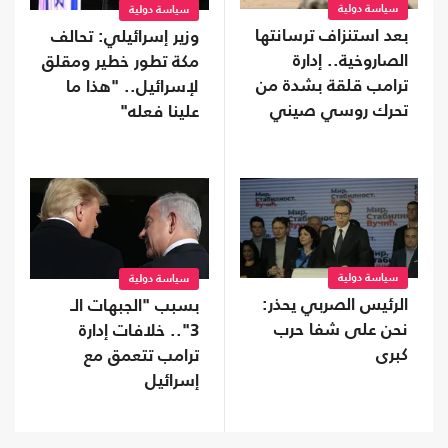
سياسة دولية
سياسة دولية
بعد استنزاف ترسانتها
وزير إسرائيلي: تحالف
الصاروخية.. إدارة
مكة تطور خطير ومقلق
ترامب قلقة بشدة من
لإسرائيل.. "هذا ما
تحرك روسي صيني
علينا فعله"
سياسة دولية
سياسة دولية
الرئيس الصربي يحذر:
بسبب "الجبهات الـ
نحن على شفا حرب
3".. خلافات إدارة
كبرى
ترامب تتعمق مع
إسرائيل