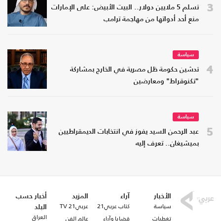
3
تسلم 5 ملايين دولار.. البيت الأبيض: على الإمارات
منع أحد أدواتها من مهاجمة ترامب
سياسة
4
تدشين حكومة ظل مصرية في الخارج بمشاركة
"تكنوقراط" ومعارضين
سياسة
5
عبد الرحمن السيد يفوز في انتخابات الديمقراطيين
بميشيغان.. تعرف إليه
الأخبار
آراء
المزيد
أخبار حسب
سياسة
كتاب عربي21
عربي21 TV
البلد
العراق
تغطيات
قضايا وآراء
عالم الفن