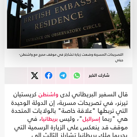
التصريحات المسربة وضعت زيارة تشارلز في موقف محرج مع واشنطن-
جيتي
شارك الخبر
قال السفير البريطاني لدى
كريستيان
واشنطن
تيرنر، في تصريحات مسربة، إن الدولة الوحيدة
التي تربطها "علاقة خاصة" بالولايات المتحدة
هي "ربما
"، وليس
، في
إسرائيل
بريطانيا
موقف قد ينعكس على الزيارة الرسمية التي
يجريها ملك بريطانيا تشارلز الثالث إلى