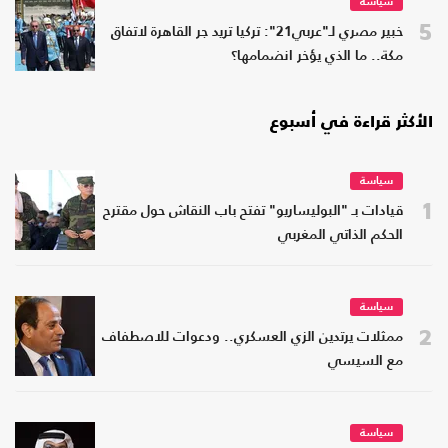
سياسة
5
خبير مصري لـ"عربي21": تركيا تريد جر القاهرة لاتفاق
مكة.. ما الذي يؤخر انضمامها؟
الأكثر قراءة في أسبوع
سياسة
1
قيادات بـ "البوليساريو" تفتح باب النقاش حول مقترح
الحكم الذاتي المغربي
سياسة
2
ممثلات يرتدين الزي العسكري.. ودعوات للاصطفاف
مع السيسي
سياسة