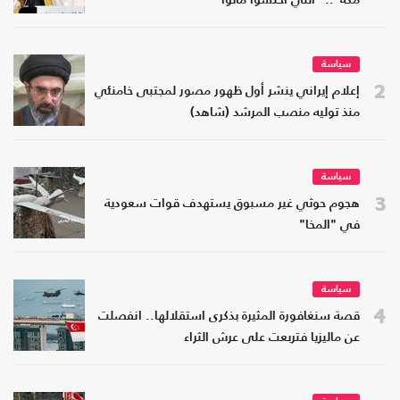
مكة".. "اللي اختشوا ماتوا"
سياسة
2
إعلام إيراني ينشر أول ظهور مصور لمجتبى خامنئي
منذ توليه منصب المرشد (شاهد)
سياسة
3
هجوم حوثي غير مسبوق يستهدف قوات سعودية
في "المخا"
سياسة
4
قصة سنغافورة المثيرة بذكرى استقلالها.. انفصلت
عن ماليزيا فتربعت على عرش الثراء