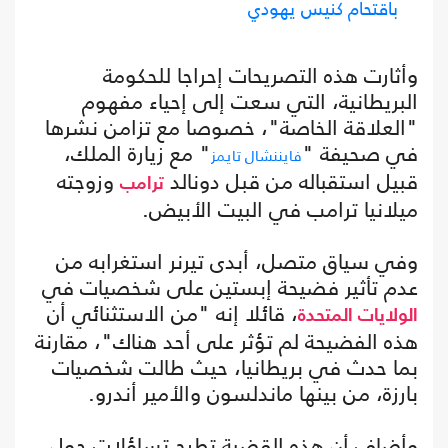
باقتحام كنيس يهودي
وأثارت هذه التصريحات إحراجا للحكومة
البريطانية، التي سعت إلى إحياء مفهوم
"العلاقة الخاصة"، خصوصا مع تزامن نشرها
في صحيفة "
" مع زيارة الملك،
فايننشال تايمز
قبيل استقباله من قبل دونالد
وزوجته
ترامب
ميلانيا ترامب في البيت الأبيض.
وفي سياق متصل، أبدى تيرنر استغرابه من
عدم تأثير فضيحة إبستين على شخصيات في
، قائلا إنه "من الاستثنائي أن
الولايات المتحدة
هذه الفضيحة لم تؤثر على أحد هناك"، مقارنة
بما حدث في بريطانيا، حيث طالت شخصيات
بارزة، من بينها ماندلسون والأمير أندرو.
وأضاف أن هذه القضية تطرح تساؤلات حول