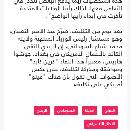
هذه الشخصيات ربما يدفع البعض للحذر في
التعامل معها، لذلك رأينا الولايات المتحدة
تأخرت في إبداء رأيها الواضح".
بعد يوم من التكليف، صرّح عبد الأمير التعيبان،
وهو مستشار رئيس الوزراء المنتهية ولايته
محمد شياع السوداني، إن الزيدي التقى
القائم بالأعمال الأمريكي في بغداد، جوشوا
هاريس، معتبراً هذا اللقاء "كرين كارد"
وموافقة ومباركة لتكليفه، على عكس
الأصوات التي تقول بأن هناك "فيتو"
أمريكي على تكليفه.
العراق
امريكا
السوداني
الزيدي
الاطار التنسيقي