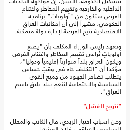
بتشكيل الحكومة، الاثنين، إن مواجهة التحديات
الداخلية والخارجية وتقييم المخاطر واغتنام
الفرص ستكون من "أولويات" برنامجه
الحكومي، مشيراً إلى أن إمكانيات العراق
الاقتصادية تتيح الفرصة لإدارة دولة متمكنة.
وتعهد رئيس الوزراء المكلف بأن "يضع
أولوياتٍ تُراعي تقييم المخاطر واغتنام الفرص
ويكون العراق بلداً متوازناً إقليمياً ودوليا"،
مؤكدا أن "التكليف جاء في وقتٍ حساس
يتطلب تضافر الجهود من جميع القوى
السياسية والاجتماعية لننعم ببلد يليق باسم
العراق".
"تتويج للفشل"
وعن أسباب اختيار الزيدي، قال الكاتب والمحلل
السياسي العراقي، فلاح المشعل