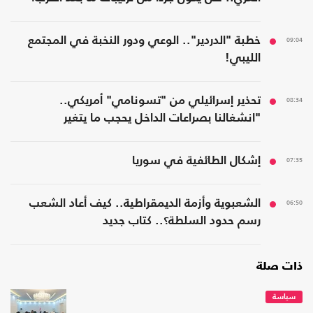
09:04
خطبة "الدردير".. الوعي ودور النخبة في المجتمع
الليبي!
08:34
تحذير إسرائيلي من "تسونامي" أمريكي..
"انشغالنا بصراعات الداخل يحجب ما يتغير
بواشنطن"
07:35
إشكال الطائفية في سوريا
06:50
الشعبوية وأزمة الديمقراطية.. كيف أعاد الشعب
رسم حدود السلطة؟.. كتاب جديد
ذات صلة
سياسة