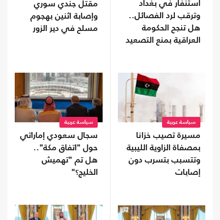
استنفار في بغداد
مقتل جندي سوري
وترقب لرد الفصائل..
وإصابة اثنين بهجوم
هل تنجح الحكومة
مسلح في دير الزور
العراقية بمنع التصعيد
مع السعودية؟
سياسة عربية
سياسة عربية
مسيرة تصيب خزانا
سجال سعودي إماراتي
بمصفاة الزاوية الليبية
حول "اتفاق مكة"..
وتتسبب بتسرب دون
هل تم "تهميش
إصابات
الخليج؟"