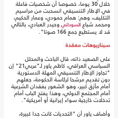
خلال 30 يوما، خصوصا أن شخصيات فاعلة
في الإطار التنسيقي انسحبت من مراسيم
التكليف، وهم: همام حمودي، وعمار الحكيم،
ومحمد شياع
وحيدر العبادي، بالتالي
السوداني
قد لا يستطيع جمع 166 صوتا".
سيناريوهات معقدة
على الصعيد ذاته، قال الباحث والمحلل
السياسي العراقي، كاظم ياور لـ"عربي21" إن
"تجاوز الإطار التنسيقي المهلة الدستورية
دون تقديم مرشحا لرئاسة الحكومة، جعلهم
أمام مأزق كبير، وهو الشعور بفقدان الشرعية
أمام المجتمع الدولي، وهذا يفتح الباب أمام
تدخلات خارجية سواء إيرانية أو أمريكية".
وأضاف ياور أن "التحديات كانت جدا كبيرة،