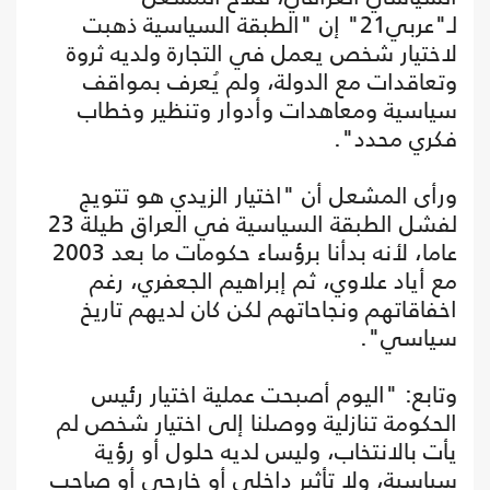
لـ"عربي21" إن "الطبقة السياسية ذهبت
لاختيار شخص يعمل في التجارة ولديه ثروة
وتعاقدات مع الدولة، ولم يُعرف بمواقف
سياسية ومعاهدات وأدوار وتنظير وخطاب
فكري محدد".
ورأى المشعل أن "اختيار الزيدي هو تتويج
لفشل الطبقة السياسية في العراق طيلة 23
عاما، لأنه بدأنا برؤساء حكومات ما بعد 2003
مع أياد علاوي، ثم إبراهيم الجعفري، رغم
اخفاقاتهم ونجاحاتهم لكن كان لديهم تاريخ
سياسي".
وتابع: "اليوم أصبحت عملية اختيار رئيس
الحكومة تنازلية ووصلنا إلى اختيار شخص لم
يأت بالانتخاب، وليس لديه حلول أو رؤية
سياسية، ولا تأثير داخلي أو خارجي أو صاحب