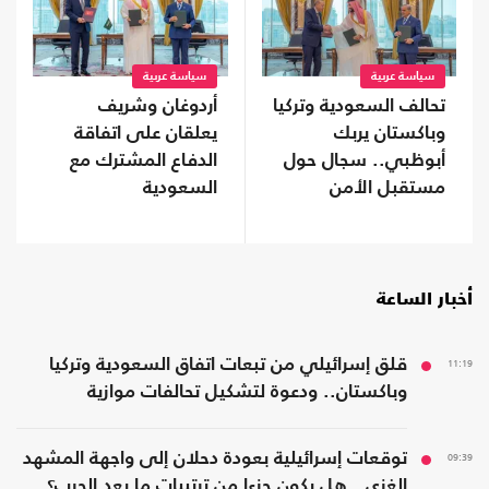
سياسة عربية
سياسة عربية
تحالف السعودية وتركيا
أردوغان وشريف
وباكستان يربك
يعلقان على اتفاقة
أبوظبي.. سجال حول
الدفاع المشترك مع
مستقبل الأمن
السعودية
الخليجي
أخبار الساعة
11:19
قلق إسرائيلي من تبعات اتفاق السعودية وتركيا
وباكستان.. ودعوة لتشكيل تحالفات موازية
09:39
توقعات إسرائيلية بعودة دحلان إلى واجهة المشهد
الغزي.. هل يكون جزءا من ترتيبات ما بعد الحرب؟