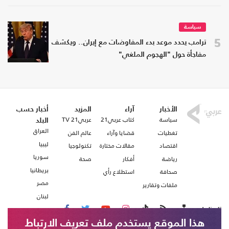
سياسة
5
ترامب يحدد موعد بدء المفاوضات مع إيران.. ويكشف
مفاجأة حول "الهجوم الملغي"
الأخبار
آراء
المزيد
أخبار حسب
سياسة
كتاب عربي21
عربي21 TV
البلد
العراق
تغطيات
قضايا وآراء
عالم الفن
ليبيا
اقتصاد
مقالات مختارة
تكنولوجيا
سوريا
رياضة
أفكار
صحة
بريطانيا
صحافة
استطلاع رأي
مصر
ملفات وتقارير
لبنان
تابعنا على
هذا الموقع يستخدم ملف تعريف الارتباط