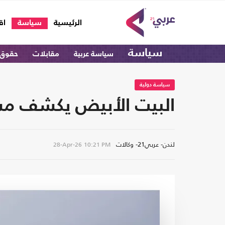
(current)
الرئيسية
سياسة
اق
سياسة
سياسة عربية
مقابلات
حقوق 
سياسة دولية
البيت الأبيض يكشف مست
لندن- عربي21- وكالات
28-Apr-26
10:21 PM