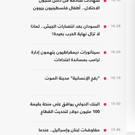
16:53
شهادات صادمة من داخل سجون
الاحتلال.. أطفال فلسطينيون يروون
قصص التعذيب
16:28
السودان بعد انتصارات الجيش.. لماذا
لا تزال نهاية الحرب بعيدة؟
16:20
سيناتورات ديمقراطيون يتهمون إدارة
ترامب بمساندة اعتداءات
المستوطنين
16:19
"رفح الإنسانية" مدينة الموت
15:50
البنك الدولي يوافق على منحة بقيمة
100 مليون دولار لتحديث القطاع
المالي في سوريا
15:46
مفاوضات لبنان وإسرائيل.. عندما