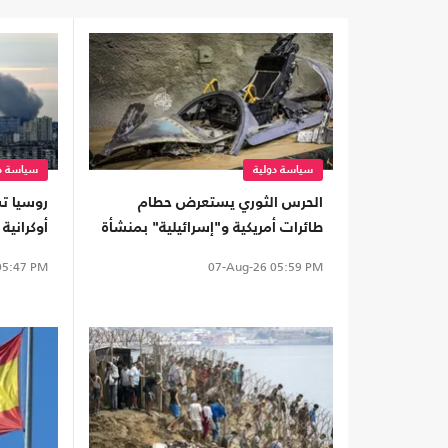
سياسة دولية
سياسة دو
الحرس الثوري يستعرض حطام
روسيا ت
طائرات أمريكية و"إسرائيلية" بمنشأة
أوكرانية 
تحت الأرض (شاهد)
5:47 PM
07-Aug-26
05:59 PM