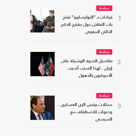
سياسة
1
قيادات بـ "البوليساريو" تفتح
باب النقاش حول مقترح الحكم
الذاتي المغربي
سياسة
2
تفاصيل الضربة الوشيكة على
إيران.. لهذا السبب أصيب
الأمريكيون بالذهول
سياسة
3
ممثلات يرتدين الزي العسكري..
ودعوات للاصطفاف مع
السيسي