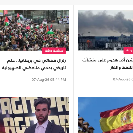
لية
سياسة دولية
شن أكبر هجوم على منشآت
زلزال قضائي في بريطانيا.. حكم
للنفط والغاز
تاريخي يحمي مناهضي الصهيونية
07-Aug-26
0
07-Aug-26
05:44 PM