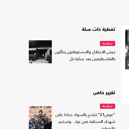
تغطية ذات صلة
سياسة
جيش الاحتلال والمستوطنون ينكّلون
بالفلسطينيين بعد عملية تل
تقرير خاص
سياسة
"عربي21" تتشح بالسواد حدادا على
شهداء الصحافة في غزة.. وتستمر
بالتغطية