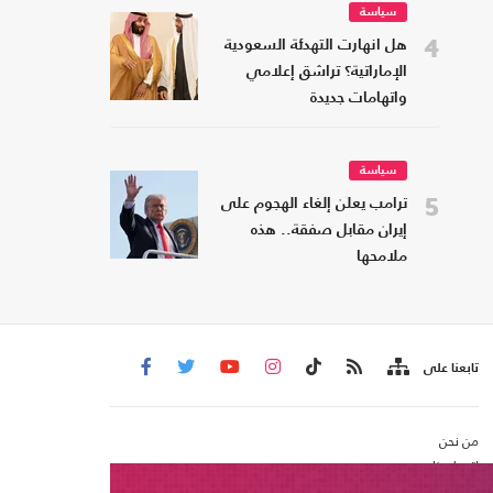
سياسة
4
هل انهارت التهدئة السعودية
الإماراتية؟ تراشق إعلامي
واتهامات جديدة
سياسة
5
ترامب يعلن إلغاء الهجوم على
إيران مقابل صفقة.. هذه
ملامحها
تابعنا على
من نحن
اتصل بنا
شروط الاستخدام