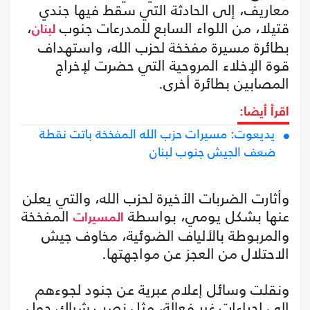
معاريف، إلى الحادثة التي سقط فيها جندي
قتيلا، من اللواء السابع للمدرعات جنوب
،
لبنان
بطائرة مسيرة مفخخة لحزب الله، واستهداف
قوة الإخلاء المروحية التي حضرت لإخراج
المصابين بطائرة أخرى.
اقرأ أيضا:
يديعوت: مسيرات حزب الله المفخخة باتت نقطة
ضعف الجيش جنوب لبنان
وأثارت الضربات الأخيرة لحزب الله، والتي يعلن
عنها بشكل يومي، بواسطة
المفخخة
المسيرات
والمربوطة بالألياف الضوئية، مخاوف جيش
الاحتلال من العجز عن مواجهتها.
ونقلت وسائل إعلام عبرية عن جنود لجوءهم
إلى إجراءات غير فعالة، مثل نصب شباك حول