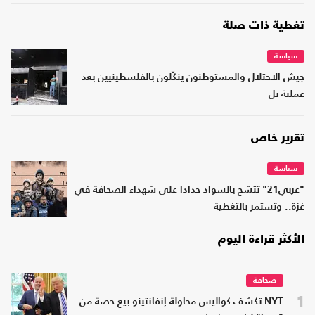
تغطية ذات صلة
سياسة
جيش الاحتلال والمستوطنون ينكّلون بالفلسطينيين بعد
عملية تل
تقرير خاص
سياسة
"عربي21" تتشح بالسواد حدادا على شهداء الصحافة في
غزة.. وتستمر بالتغطية
الأكثر قراءة اليوم
صحافة
1
NYT تكشف كواليس محاولة إنفانتينو بيع حصة من