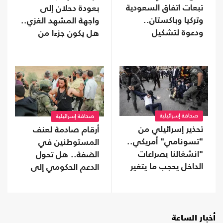
تبعات اتفاق السعودية
بعودة دحلان إلى
وتركيا وباكستان..
واجهة المشهد الغزي..
ودعوة لتشكيل
هل يكون جزءا من
تحالفات موازية
ترتيبات ما بعد الحرب؟
صحافة إسرائيلية
صحافة إسرائيلية
تحذير إسرائيلي من
أرقام صادمة لعنف
"تسونامي" أمريكي..
المستوطنين في
"انشغالنا بصراعات
الضفة.. هل تحول
الداخل يحجب ما يتغير
الدعم الحكومي إلى
بواشنطن"
غطاء رسمي؟
أخبار الساعة