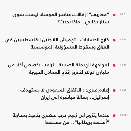
16:01
"معاريف": إقالات عناصر الموساد ليست سوى
ستار دخاني.. ماذا يحدث؟
15:54
خارج الحسابات.. تهميش اللاجئين الفلسطينيين في
العراق وسقوط المسؤولية المؤسسية
14:58
لمواجهة الهيمنة الصينية.. ترامب يخصص أكثر من
ملياري دولار لتعزيز إنتاج المعادن الحيوية
14:06
إعلام عبري: : الاتفاق السعودي لا يستهدف
إسرائيل.. رسالة مباشرة إلى إيران
13:20
عندما يتزوج ابن زعيم حزب عنصري يتعهد بمحاربة
"أسلمة بريطانيا".. من مسلمة!