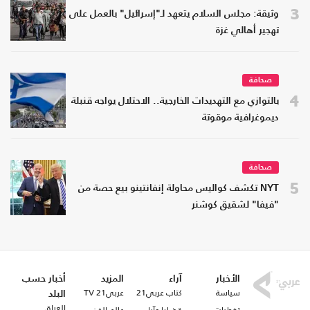
3
وثيقة: مجلس السلام يتعهد لـ"إسرائيل" بالعمل على
تهجير أهالي غزة
صحافة
4
بالتوازي مع التهديدات الخارجية.. الاحتلال يواجه قنبلة
ديموغرافية موقوتة
صحافة
5
NYT تكشف كواليس محاولة إنفانتينو بيع حصة من
"فيفا" لشقيق كوشنر
الأخبار
آراء
المزيد
أخبار حسب
سياسة
كتاب عربي21
عربي21 TV
البلد
العراق