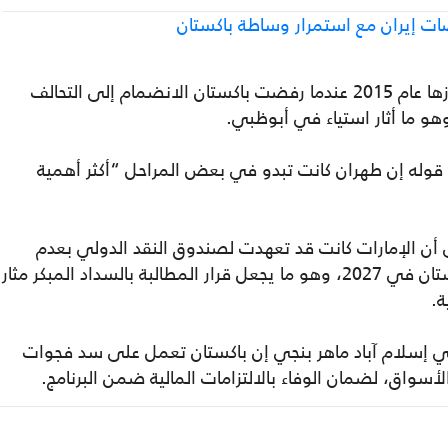
لكن هذه العلاقات شهدت توترات متكررة، أبرزها عام 2015 عندما رفضت باكستان الانضمام إلى التحالف
و ما أثار استياء في أبوظبي.
 قوله إن طهران كانت تبدو في بعض المراحل “أكثر أهمية
لى أن الإمارات كانت قد تعهدت لصندوق النقد الدولي بعدم
المطالبة بسداد القرض قبل نهاية برنامج باكستان في 2027، وهو ما يجعل قرار المطالبة بالسداد المبكر مثار
ة.
 إسلام آباد ماهر بنجي إن باكستان تعمل على سد فجوات
لأسواق، لضمان الوفاء بالالتزامات المالية ضمن البرنامج.