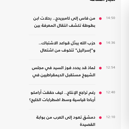
14:50
من فاس إلى كامبريدج.. رحلات ابن
بطوطة تكشف انتقال المعرفة بين
الشرق والغرب
14:36
حزب الله يبدّل قواعد الاشتباك..
و"إسرائيل" تتخوف من اشتعال
جبهات متعددة
12:54
لماذ قد يحدد فوز السيد في مجلس
الشيوخ مستقبل الديمقراطيين في
أمريكا؟
12:40
رغم تراجع الإنتاج.. كيف حققت أرامكو
أرباحا قياسية وسط اضطرابات الخليج؟
12:10
دمشق تعود إلى العرب من بوابة
القصيدة