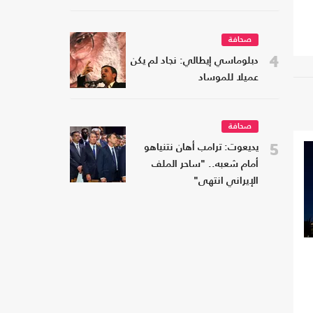
صحافة
4
دبلوماسي إيطالي: نجاد لم يكن
عميلا للموساد
صحافة
5
يديعوت: ترامب أهان نتنياهو
أمام شعبه.. "ساحر الملف
الإيراني انتهى"