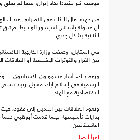
موقف أكثر تشدداً تجاه إيران، فيما لم تعلق وز
من جهته، قال الأكاديمي الإماراتي عبد الخال
أن محاولة باكستان لعب دور الوسيط لم تلق ترح
الثنائية بشكل جذري.
في المقابل، وصفت وزارة الخارجية الباكستانية
بين القرار والتوترات الإقليمية أو العلاقات الث
ورغم ذلك، أشار مسؤولون باكستانيون — وفق
الرسمية في إسلام آباد، مقابل ارتياح نسبي ل
الاقتصادية مع الهند.
وتعود العلاقات بين البلدين إلى عقود، حيث
بدايات تأسيسها، بينما قدمت أبوظبي دعماً ما
الباكستانيين.
اقرأ أيضا: