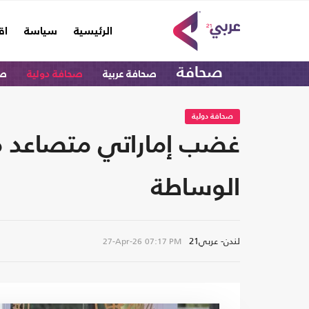
(current)
الرئيسية
سياسة
اق
صحافة
صحافة عربية
صحافة دولية
صح
صحافة دولية
غضب إماراتي متصاعد من
الوساطة
لندن- عربي21
27-Apr-26
07:17 PM