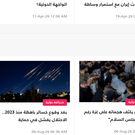
 إيران مع استمرار وساطة
الواجهة الدولية؟
19-Apr-26
0
11-Apr-26
12:06 AM
لية
صحافة دولية
 يكثف هجماته على غزة رغم
بعد وقوع خسائر باهظة منذ 2023..
جلس السلام"
الاحتلال يفشل في حماية
مستوطنيه من خطر الصواريخ
06-Aug-26
0
06-Aug-26
06:36 AM