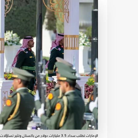
الإمارات تطلب سداد 3.5 مليارات دولار من باكستان وتثير تساؤلات اقتصادية - واس