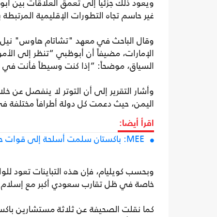
ويعود ذلك جزئياً إلى تعمق العلاقات بين أبوظ
غير حاسم تجاه التطورات الإقليمية المرتبطة بإ
وقال الباحث في معهد "تشاتام هاوس" نيل كو
الإمارات، مضيفاً أن أبوظبي “تنظر إلى الأمو
السياق، موضحاً: “إذا كنت وسيطاً فأنت في
وأشار التقرير إلى أن التوتر لا ينفصل عن خ
اليمن، حيث دعمت كل دولة أطرافاً مختلفة في
اقرأ أيضا:
MEE: باكستان سلمت أسلحة إلى قوات حفتر ضمن صفقة ممولة من السعودية
وبحسب كويليام، فإن هذه التباينات تعود للو
خاصة في ظل تقارب سعودي أكبر مع إسلام آباد
كما نقلت الصحيفة عن ثلاثة مستشارين باكست