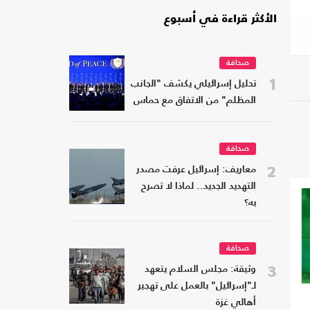
الأكثر قراءة في أسبوع
صحافة
1
تحليل إسرائيلي يكشف "الجانب
المظلم" من الاتفاق مع حماس
صحافة
2
معاريف: إسرائيل عرفت مصدر
التهديد الجديد.. لماذا لا تصرح
به؟
صحافة
3
وثيقة: مجلس السلام يتعهد
لـ"إسرائيل" بالعمل على تهجير
أهالي غزة