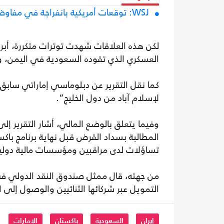
WSJ: توقعات أمريكية بانفراجة في مفاوضات إيران مع استمرار وساطة باكستان
العسكري الذي تقوده السعودية في اليمن، وه
كما نقل التقرير عن دبلوماسي إماراتي سابق
لإسلام آباد من دول الخليج”.
وفيما يتعلق بالوضع المالي، أشار التقرير إ
تساؤلات لدى مراقبين ومؤسسات مالية دولي
من جهته، قال ممثل صندوق النقد الدولي في
التمويل عبر شركائها الثنائيين والوصول إلى ا
إيران
السعودية
باكستان
الإمارات