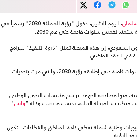
، اليوم الاثنين، دخول "رؤية المملكة 2030" رسمياً في
سلمان
لة ستمتد لخمس سنوات قادمة حتى عام 2030.
 السعودي، إن هذه المرحلة تمثل "ذروة التنفيذ" للبرامج
نة في العقد الماضي.
ويأتي إعلان ابن سلمان بمناسبة مرور 10 سنوات كاملة على إطلاقه رؤية 2030، والتي مرت بتحديات
سية، منها مضاعفة الجهود لترسيخ مكتسبات التحول الوطني
ب متطلبات المرحلة الحالية، بحسب ما نقلت وكالة "
"
واس
اتيجيات وطنية شاملة تغطي كافة المناطق والقطاعات، لتكون
مج الرؤية.