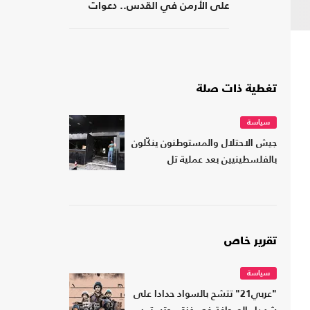
على الأرمن في القدس.. دعوات
مسيحية لردع الاحتلال
تغطية ذات صلة
سياسة
جيش الاحتلال والمستوطنون ينكّلون
بالفلسطينيين بعد عملية تل
تقرير خاص
سياسة
"عربي21" تتشح بالسواد حدادا على