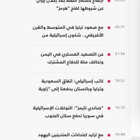
03:23
ارتفاع بأسعار النفط بعد إعلان إيران
عن شروطها لفتح "هرمز"
00:31
مع صعود تركيا في المتوسط والقرن
الأفريقي.. شكوى إسرائيلية من
الافتقار للعمق البحري في المنطقة
21:56
عن التصعيد العسكري في اليمن
وتحالف مكة للدفاع المشترك
19:21
كاتب إسرائيلي: اتفاق السعودية
وتركيا وباكستان يدفعنا إلى "زاوية
خطرة"
19:10
"صاندي تايمز": التوغلات الإسرائيلية
في سوريا تدفع سكان الجنوب
للمقاومة
18:44
مع تزايد اعتداءات المتدينين اليهود