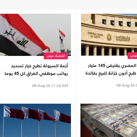
ربي
اقتصاد عربي
المركزي المصري يقترض 145 مليار
أزمة السيولة تطرح خيار تسديد
طرح أذون خزانة للبيع بفائدة
رواتب موظفي العراق كل 45 يوما
بدلاً من 30
08-Aug-26
0
08-Aug-26
11:24 AM