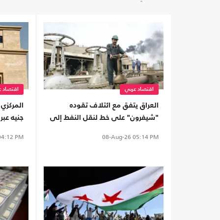
اقتصاد عربي
اقتصاد ع
العراق يتفق مع ائتلاف تقوده
"شيفرون" على خط لنقل النفط إلى
جنيه عبر 
موانئ سوريا والأردن
مرتفعة
4:12 PM
08-Aug-26
05:14 PM