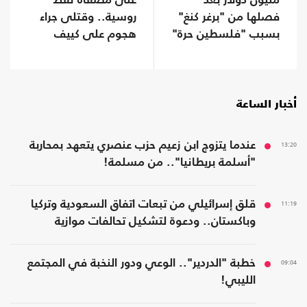
مليون دولار بعد
على مصفاة نفط
فصلها من "برغر كنغ"
روسية.. وقتلى جراء
بسبب "فلسطين حرة"
هجوم على كييف
أخبار الساعة
13:20
عندما يتزوج ابن زعيم حزب عنصري يتعهد بمحاربة
"أسلمة بريطانيا".. من مسلمة!
11:19
قلق إسرائيلي من تبعات اتفاق السعودية وتركيا
وباكستان.. ودعوة لتشكيل تحالفات موازية
09:04
خطبة "الدردير".. الوعي ودور النخبة في المجتمع
الليبي!