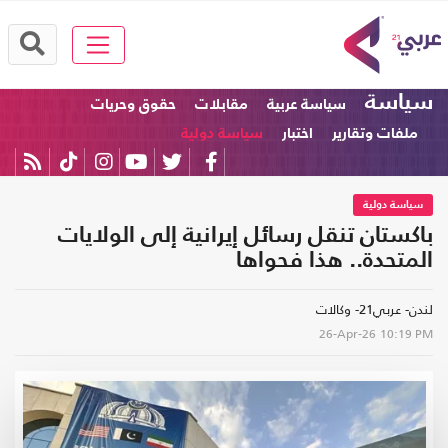
سياسة
سياسة عربية
مقابلات
حقوق وحريات
ملفات وتقارير
اختبار
سياسة دولية
سياسة دولية
باكستان تنقل رسائل إيرانية إلى الولايات
المتحدة.. هذا فحواها
لندن- عربي21- وكالات
26-Apr-26
10:19 PM