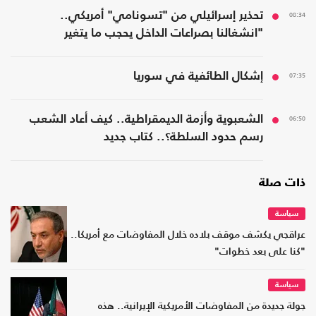
08:34
تحذير إسرائيلي من "تسونامي" أمريكي..
"انشغالنا بصراعات الداخل يحجب ما يتغير
بواشنطن"
07:35
إشكال الطائفية في سوريا
06:50
الشعبوية وأزمة الديمقراطية.. كيف أعاد الشعب
رسم حدود السلطة؟.. كتاب جديد
ذات صلة
سياسة
عراقجي يكشف موقف بلاده خلال المفاوضات مع أمريكا..
"كنا على بعد خطوات"
سياسة
جولة جديدة من المفاوضات الأمريكية الإيرانية.. هذه