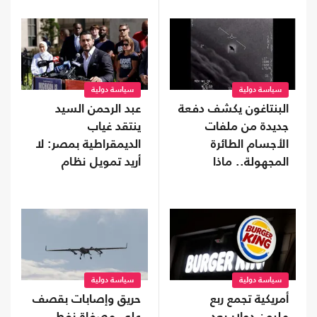
سياسة دولية
سياسة دولية
البنتاغون يكشف دفعة
عبد الرحمن السيد
جديدة من ملفات
ينتقد غياب
الأجسام الطائرة
الديمقراطية بمصر: لا
المجهولة.. ماذا
أريد تمويل نظام
تحتوى؟
يفرض "قبضة خانقة"
على شعبه
سياسة دولية
سياسة دولية
أمريكية تجمع ربع
حريق وإصابات بقصف