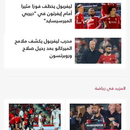
ليفربول يخطف فوزا مثيرا
أمام إيفرتون في "ديربي
الميرسيسايد"
مدرب ليفربول يكشف ملامح
الميركاتو بعد رحيل صلاح
وروبرتسون
المزيد في رياضة