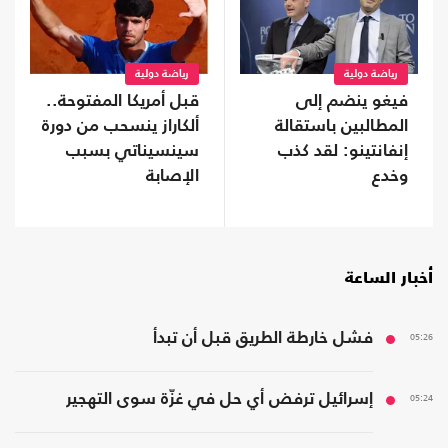
رياضة دولية
رياضة دولية
فيغو ينضم إلى
قبل أمريكا المفتوحة..
المطالبين باستقالة
ألكاراز ينسحب من دورة
إنفانتينو: لقد كذب
سينسيناتي بسبب
وخدع
الإصابة
أخبار الساعة
05:26
فشل خارطة الطريق قبل أن تبدأ
05:24
إسرائيل ترفض أي حل في غزّة سوى التهجير