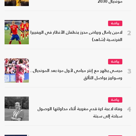
مونديال 2030
رياضة
2
لامين يامال ورياض محرز يخطفان الأنظار في الريفييرا
الفرنسية (شاهد)
رياضة
3
ميسي يظهر مع إنتر ميامي لأول مرة بعد المونديال..
وسواريز يواصل التألق
رياضة
4
وفاة لاعبة كرة قدم مغربية أثناء محاولتها الوصول
سباحة إلى سبتة