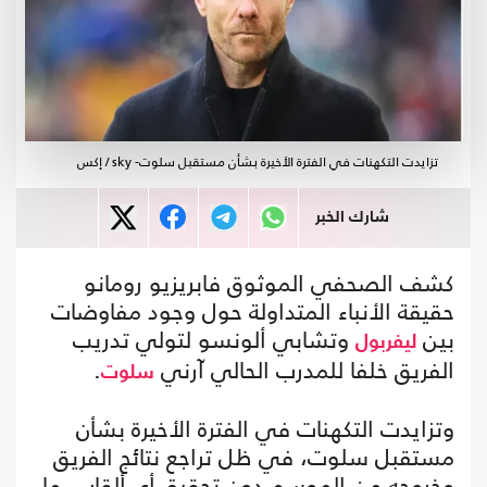
تزايدت التكهنات في الفترة الأخيرة بشأن مستقبل سلوت- sky / إكس
شارك الخبر
كشف الصحفي الموثوق فابريزيو رومانو
حقيقة الأنباء المتداولة حول وجود مفاوضات
بين
وتشابي ألونسو لتولي تدريب
ليفربول
الفريق خلفا للمدرب الحالي آرني
.
سلوت
وتزايدت التكهنات في الفترة الأخيرة بشأن
مستقبل سلوت، في ظل تراجع نتائج الفريق
وخروجه من الموسم دون تحقيق أي ألقاب، ما