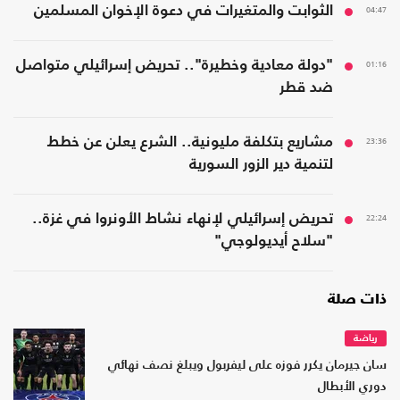
04:47
الثوابت والمتغيرات في دعوة الإخوان المسلمين
01:16
"دولة معادية وخطيرة".. تحريض إسرائيلي متواصل
ضد قطر
23:36
مشاريع بتكلفة مليونية.. الشرع يعلن عن خطط
لتنمية دير الزور السورية
22:24
تحريض إسرائيلي لإنهاء نشاط الأونروا في غزة..
"سلاح أيديولوجي"
ذات صلة
رياضة
سان جيرمان يكرر فوزه على ليفربول ويبلغ نصف نهائي
دوري الأبطال