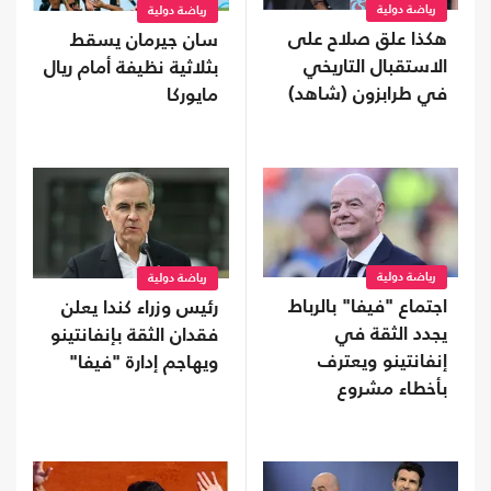
رياضة دولية
رياضة دولية
هكذا علق صلاح على
سان جيرمان يسقط
الاستقبال التاريخي
بثلاثية نظيفة أمام ريال
في طرابزون (شاهد)
مايوركا
رياضة دولية
رياضة دولية
اجتماع "فيفا" بالرباط
رئيس وزراء كندا يعلن
يجدد الثقة في
فقدان الثقة بإنفانتينو
إنفانتينو ويعترف
ويهاجم إدارة "فيفا"
بأخطاء مشروع
الاستثمار