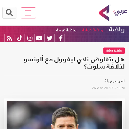
رياضة
رياضة دولية
رياضة عربية
رياضة دولية
هل يتفاوض نادي ليفربول مع ألونسو
لخلافة سلوت؟
لندن-عربي21
26-Apr-26
05:23 PM