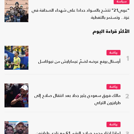
سياسة
"عربي21" تتشح بالسواد حدادا على شهداء الصحافة في
غزة.. وتستمر بالتغطية
الأكثر قراءة اليوم
رياضة
1
أرسنال يرفع عرضه لضمّ غيمارايش من نيوكاسل
رياضة
2
مالك فريق سعودي يثير جدلا بعد انتقال صلاح إلى
طرابزون التركي
رياضة
3
لماذا اختار محمد صلاح الرقم 61 مع نادي طرابزون