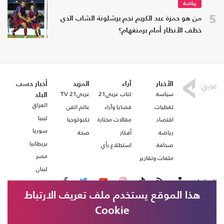
رياضة
5
من هو حمزة عبد الكريم نجم برشلونة الشاب الذي
خطف الأنظار أمام برمنغهام؟
الأخبار
آراء
المزيد
أخبار حسب
سياسة
كتاب عربي21
عربي21 TV
البلد
العراق
تغطيات
قضايا وآراء
عالم الفن
ليبيا
اقتصاد
مقالات مختارة
تكنولوجيا
سوريا
رياضة
أفكار
صحة
بريطانيا
صحافة
استطلاع رأي
مصر
ملفات وتقارير
لبنان
تابعنا على
هذا الموقع يستخدم ملف تعريف الارتباط
Cookie
من نحن