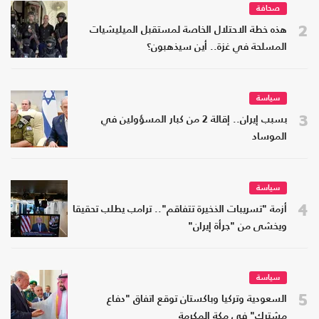
صحافة
2
هذه خطة الاحتلال الخاصة لمستقبل الميليشيات
المسلحة في غزة.. أين سيذهبون؟
سياسة
3
بسبب إيران.. إقالة 2 من كبار المسؤولين في
الموساد
سياسة
4
أزمة "تسريبات الذخيرة تتفاقم".. ترامب يطلب تحقيقا
ويخشى من "جرأة إيران"
سياسة
5
السعودية وتركيا وباكستان توقع اتفاق "دفاع
مشترك" في مكة المكرمة