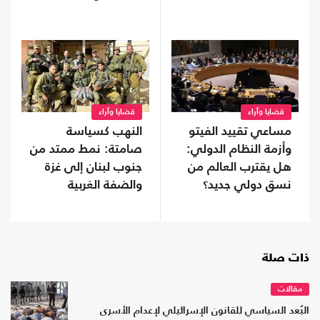
قضايا وآراء
قضايا وآراء
مساعي تقييد الفيتو
النهب كسياسة
وأزمة النظام الدولي:
صامتة: نمط ممتد من
هل يقترب العالم من
جنوب لبنان إلى غزة
نسق دولي جديد؟
والضفة الغربية
ذات صلة
مقالات
البُعد السياسي للقانون الإسرائيلي لإعدام الأسرى