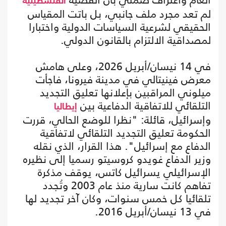
الفلسطينية
لم تعد مجرد ملف جانبي، بل باتت المقياس
الحقيقي لشرعية السياسات الدولية واختبارا
لمصداقية الالتزام بالقانون الدولي.
في 14 نيسان/أبريل 2026، وعلى هامش
معرض فينيتالي في مدينة فيرونا، فاجأت
ميلوني المراقبين بإعلانها تعليق التجديد
التلقائي للاتفاقية الدفاعية بين
إيطاليا
وإسرائيل، قائلة: "نظرا للوضع الحالي، قررت
الحكومة تعليق التجديد التلقائي لاتفاقية
الدفاع مع إسرائيل". هذا القرار، الذي نقله
وزير الدفاع غويدو كروسيتو رسميا إلى نظيره
الإسرائيلي يسرائيل كاتس، يوقف مذكرة
تفاهم كانت سارية منذ عام 2003 وتُجدد
تلقائيا كل خمس سنوات، وكان آخر تجديد لها
في 13 نيسان/أبريل 2016.