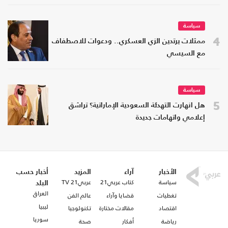
سياسة
4
ممثلات يرتدين الزي العسكري.. ودعوات للاصطفاف
مع السيسي
سياسة
5
هل انهارت التهدئة السعودية الإماراتية؟ تراشق
إعلامي واتهامات جديدة
الأخبار
آراء
المزيد
أخبار حسب
سياسة
كتاب عربي21
عربي21 TV
البلد
العراق
تغطيات
قضايا وآراء
عالم الفن
ليبيا
اقتصاد
مقالات مختارة
تكنولوجيا
سوريا
رياضة
أفكار
صحة