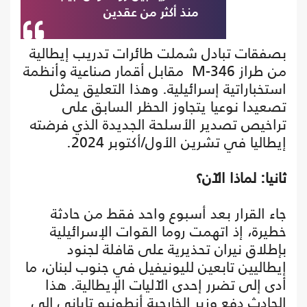
منذ أكثر من عقدين
بصفقات تبادل شملت طائرات تدريب إيطالية
من طراز M-346 مقابل أقمار صناعية وأنظمة
استخباراتية إسرائيلية. وهذا التعليق يمثل
تصعيدا نوعيا يتجاوز الحظر السابق على
تراخيص تصدير الأسلحة الجديدة الذي فرضته
إيطاليا في تشرين الأول/أكتوبر 2024.
ثانيا: لماذا الآن؟
جاء القرار بعد أسبوع واحد فقط من حادثة
خطيرة، إذ اتهمت روما القوات الإسرائيلية
بإطلاق نيران تحذيرية على قافلة لجنود
إيطاليين تابعين لليونيفيل في جنوب لبنان، ما
أدى إلى تضرر إحدى الآليات الإيطالية. هذا
الحادث دفع وزير الخارجية أنطونيو تاياني إلى