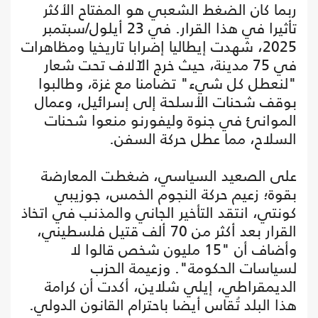
ربما كان الضغط الشعبي هو المفتاح الأكثر
تأثيرا في هذا القرار. في 23 أيلول/سبتمبر
2025، شهدت إيطاليا إضرابا تاريخيا ومظاهرات
في 75 مدينة، حيث خرج الآلاف تحت شعار
"لنعطل كل شيء" تضامنا مع غزة، وطالبوا
بوقف شحنات الأسلحة إلى إسرائيل، وعمال
الموانئ في جنوة وليفورنو منعوا شحنات
السلاح، مما عطل حركة السفن.
على الصعيد السياسي، ضغطت المعارضة
بقوة؛ زعيم حركة النجوم الخمس، جوزيبي
كونتي، انتقد التأخير الجاني والمذنب في اتخاذ
القرار بعد أكثر من 70 ألف قتيل فلسطيني،
وأضاف أن "15 مليون شخص قالوا لا
لسياسات الحكومة". وزعيمة الحزب
الديمقراطي، إيلي شلاين، أكدت أن كرامة
هذا البلد تُقاس أيضا باحترام القانون الدولي.