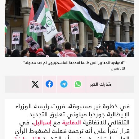
"ازدواجية المعايير التي طالما انتقدها الفلسطينيون لم تعد مقبولة"-
الأناضول
شارك الخبر
في خطوة غير مسبوقة، قررت رئيسة الوزراء
الإيطالية جورجيا ميلوني تعليق التجديد
التلقائي للاتفاقية
مع
، في
الدفاعية
إسرائيل
قرار يُقرأ على أنه ترجمة فعلية لضغوط الرأي
العام واعتراف ضمني بأن القضية