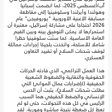
آب/أغسطس 2025، كما انضمت إسبانيا
وهولندا وأيرلندا وسلوفينيا إلى مقاطعة
مسابقة الأغنية الأوروبية "يوروفيجن" عام
2026 احتجاجا على مشاركة إسرائيل، معتبرة أن
استمرارها لا يمكن التوفيق بينه وبين القيم
العامة الأساسية. كما سنّت سلوفينيا حظرا
شاملا للأسلحة، واتخذت بلجيكا إجراءات مماثلة
لوقف شحنات السلاح أو تقييد التعاون
العسكري.
هذا العمل التراكمي، الذي قادته الحركات
الحقوقية والنقابية والضغوط الشعبية
الحقيقية (كإضرابات عمال الموانئ التي
عطلت شحنات السلاح)، يثبت أن الحس
الإنساني والضغط الحقيقي هما السبب
الرئيس في كل هذه التحولات، حتى لو لم
تعطِ كل ضغطة نتيجة مباشرة وفورية. لقد