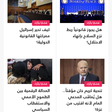
قضايا وآراء
قضايا وآراء
هل يجوز قانونياً ربط
كيف تدير إسرائيل
نزع السلاح بإنهاء
معركتها القانونية
الاحتلال؟
الدولية؟
قضايا وآراء
قضايا وآراء
تنحية كريم خان مؤقتاً..
العدالة الرقمية بين
هل يُعاقَب المدعي
الطموح الأممي
العام لأنه اقترب من
والاستقطاب
غزة؟
السياسي