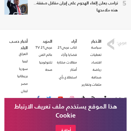
5
ترامب يعلن إلغاء الهجوم على إيران مقابل صفقة..
هذه ملامحها
الأخبار
آراء
المزيد
أخبار حسب
سياسة
كتاب عربي21
عربي21 TV
البلد
العراق
تغطيات
قضايا وآراء
عالم الفن
ليبيا
اقتصاد
مقالات مختارة
تكنولوجيا
سوريا
رياضة
أفكار
صحة
بريطانيا
صحافة
استطلاع رأي
مصر
ملفات وتقارير
لبنان
تابعنا على
هذا الموقع يستخدم ملف تعريف الارتباط
Cookie
من نحن
اتصل بنا
شروط الاستخدام
أوافق