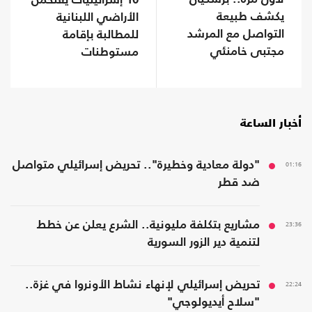
10 إسرائيليات يقتحمن
يكشف طبيعة
الأراضي اللبنانية
التواصل مع المرشد
للمطالبة بإقامة
مجتبى خامنئي
مستوطنات
أخبار الساعة
01:16
"دولة معادية وخطيرة".. تحريض إسرائيلي متواصل
ضد قطر
23:36
مشاريع بتكلفة مليونية.. الشرع يعلن عن خطط
لتنمية دير الزور السورية
22:24
تحريض إسرائيلي لإنهاء نشاط الأونروا في غزة..
"سلاح أيديولوجي"