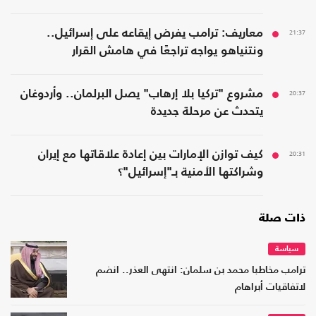
21:37
معاريف: ترامب يفرض إيقاعه على إسرائيل..
ونتنياهو يواجه تراجعًا في هامش القرار
20:37
مشروع "تركيا بلا إرهاب" يصل البرلمان.. وأردوغان
يتحدث عن مرحلة جديدة
20:31
كيف توازن الإمارات بين إعادة علاقاتها مع إيران
وشراكتها الأمنية بـ"إسرائيل"؟
ذات صلة
سياسة
ترامب مخاطبا محمد بن سلمان: انتهى العذر.. انضم
لاتفاقيات أبراهام