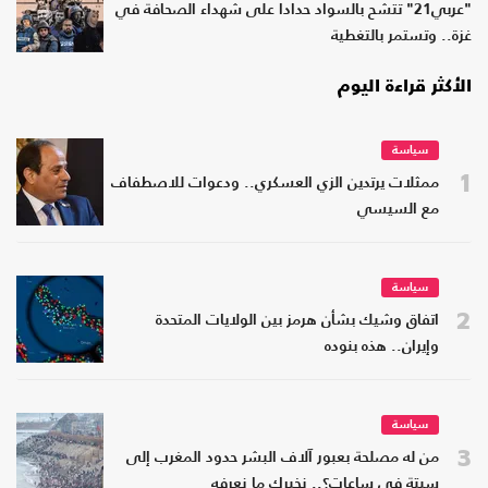
"عربي21" تتشح بالسواد حدادا على شهداء الصحافة في
غزة.. وتستمر بالتغطية
الأكثر قراءة اليوم
سياسة
1
ممثلات يرتدين الزي العسكري.. ودعوات للاصطفاف
مع السيسي
سياسة
2
اتفاق وشيك بشأن هرمز بين الولايات المتحدة
وإيران.. هذه بنوده
سياسة
3
من له مصلحة بعبور آلاف البشر حدود المغرب إلى
سبتة في ساعات؟.. نخبرك ما نعرفه