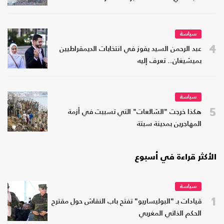
سياسة
4
عبد الرحمن السيد يفوز في انتخابات الديمقراطيين
بميشيغان.. تعرف إليه
سياسة
5
هكذا خرجت "الشائعات" التي تسببت في أزمة
المهاجرين بمدينة سبتة
الأكثر قراءة في أسبوع
سياسة
1
قيادات بـ "البوليساريو" تفتح باب النقاش حول مقترح
الحكم الذاتي المغربي