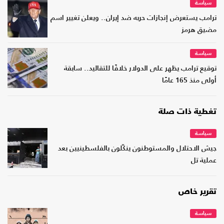
سياسة
ترامب يستعرض إنجازات حربه ضد إيران.. ويعلن تغيير اسم
مضيق هرمز
سياسة
توقيع ترامب يظهر على الدولار خلافًا للتقاليد.. سابقة
أولى منذ 165 عامًا
تغطية ذات صلة
سياسة
جيش الاحتلال والمستوطنون ينكّلون بالفلسطينيين بعد
عملية تل
تقرير خاص
سياسة