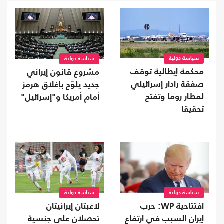
سياسة دولية
سياسة دولية
محكمة إيطالية توقف
مشروع قانون إيراني
صفقة رادار إسرائيلي
جديد يلوّح بإغلاق هرمز
لمطار روما وتفتح
أمام أمريكا و"إسرائيل"
تحقيقا
سياسة دولية
سياسة دولية
افتتاحية WP: حرب
لاعبتان إيرانيتان
إيران السبب في ارتفاع
تحصلان على جنسية