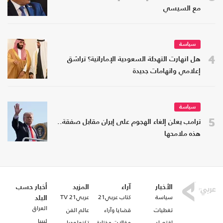
مع السيسي
سياسة
4
هل انهارت التهدئة السعودية الإماراتية؟ تراشق
إعلامي واتهامات جديدة
سياسة
5
ترامب يعلن إلغاء الهجوم على إيران مقابل صفقة..
هذه ملامحها
الأخبار
آراء
المزيد
أخبار حسب
سياسة
كتاب عربي21
عربي21 TV
البلد
العراق
تغطيات
قضايا وآراء
عالم الفن
ليبيا
اقتصاد
مقالات مختارة
تكنولوجيا