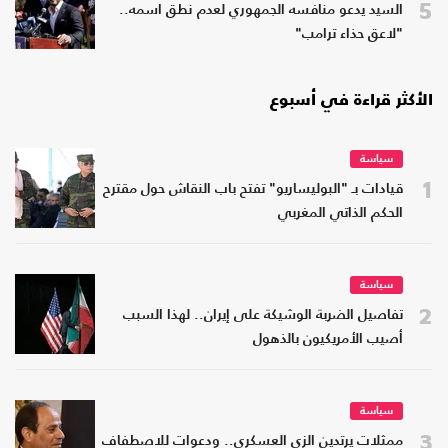
5
السيد يدعو منافسه الجمهوري لعدم نطق اسمه..
"لاعق حذاء ترامب"
الأكثر قراءة في أسبوع
سياسة
1
قيادات بـ "البوليساريو" تفتح باب النقاش حول مقترح
الحكم الذاتي المغربي
سياسة
2
تفاصيل الضربة الوشيكة على إيران.. لهذا السبب
أصيب الأمريكيون بالذهول
سياسة
3
ممثلات يرتدين الزي العسكري.. ودعوات للاصطفاف