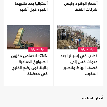
أسعار الوقود وليس
أستراليا بعد طلبهما
شركات النفط
اللجوء قبل أشهر
"الجشعة"
سياسة دولية
سياسة دولية
غضب في إسبانيا بعد
CNN: انخفاض مخزون
دعوات قس إلى
الصواريخ الدفاعية
قصف الرباط وتنصير
بالبنتاغون يضع الخليج
المغرب
في معضلة
أخبار الساعة