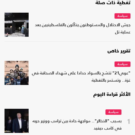
تغطية ذات صلة
سياسة
جيش الاحتلال والمستوطنون ينكّلون بالفلسطينيين بعد
عملية تل
تقرير خاص
سياسة
"عربي21" تتشح بالسواد حدادا على شهداء الصحافة في
غزة.. وتستمر بالتغطية
الأكثر قراءة اليوم
سياسة
1
بسبب "الذخائر".. مواجهة حادة بين ترامب ووزير حربه
في كامب ديفيد