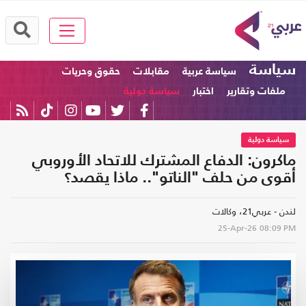
سياسة
سياسة عربية
مقابلات
حقوق وحريات
ملفات وتقارير
اختبار
سياسة دولية
سياسة دولية
ماكرون: الدفاع المشترك للاتحاد الأوروبي
أقوى من حلف "الناتو".. ماذا يقصد؟
لندن - عربي21، وكالات
25-Apr-26
08:09 PM