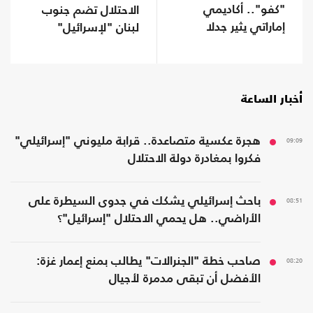
"كفو".. أكاديمي
الاحتلال تضم جنوب
إماراتي يثير جدلا
لبنان "لإسرائيل"
بمنشور عن الولاء
أخبار الساعة
09:09
هجرة عكسية متصاعدة.. قرابة مليوني "إسرائيلي"
فكروا بمغادرة دولة الاحتلال
08:51
باحث إسرائيلي يشكك في جدوى السيطرة على
الأراضي.. هل يحمي الاحتلال "إسرائيل"؟
08:20
صاحب خطة "الجنرالات" يطالب بمنع إعمار غزة:
الأفضل أن تبقى مدمرة لأجيال