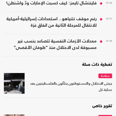
07:44
فايننشال تايمز: كيف كسبت الإمارات ودّ واشنطن؟
07:37
رغم موقف نتنياهو.. استعدادات إسرائيلية-أمريكية
للانتقال للمرحلة الثانية من اتفاق غزة
07:36
معدلات الأزمات النفسية تتصاعد بنسب غير
مسبوقة لدى الاحتلال منذ "طوفان الأقصى"
تغطية ذات صلة
سياسة
جيش الاحتلال والمستوطنون ينكّلون بالفلسطينيين بعد
عملية تل
تقرير خاص