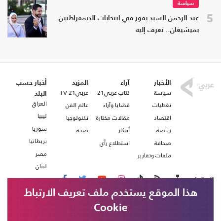
سياسة
5
عبد الرحمن السيد يفوز في انتخابات الديمقراطيين
بميشيغان.. تعرف إليه
الأخبار
آراء
المزيد
أخبار حسب
سياسة
كتاب عربي21
عربي21 TV
البلد
العراق
تغطيات
قضايا وآراء
عالم الفن
ليبيا
اقتصاد
مقالات مختارة
تكنولوجيا
سوريا
رياضة
أفكار
صحة
بريطانيا
صحافة
استطلاع رأي
مصر
ملفات وتقارير
لبنان
تابعنا على
هذا الموقع يستخدم ملف تعريف الارتباط
Cookie
من نحن