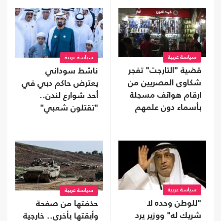
سياسة عربية
سياسة عربية
قضية "التارجت" تفجر
ناشط سوداني
شكاوى المصريين من
يعترض حاكم دبي في
ارقام هواتف مسجلة
أحد شوارع لندن..
بأسماء دون علمهم
"تقتلون شعبي"
(شاهد)
سياسة عربية
سياسة عربية
"للوطن وحده لا
حذفتها من صفحة
شريك له" ووزير يرد
وأبقتها بأخرى.. خارجية