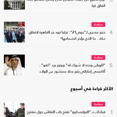
اتفاق غزة
سياسة
4
خبير مصري لـ"عربي21": تركيا تريد جر القاهرة لاتفاق
مكة.. ما الذي يؤخر انضمامها؟
سياسة
5
"للوطن وحده لا شريك له" ووزير يرد "كفو"..
أكاديمي إماراتي يثير جدلا بمنشور عن الولاء
الأكثر قراءة في أسبوع
سياسة
1
قيادات بـ "البوليساريو" تفتح باب النقاش حول مقترح