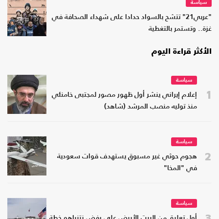
سياسة
"عربي21" تتشح بالسواد حدادا على شهداء الصحافة في
غزة.. وتستمر بالتغطية
الأكثر قراءة اليوم
سياسة
1
إعلام إيراني ينشر أول ظهور مصور لمجتبى خامنئي
منذ توليه منصب المرشد (شاهد)
سياسة
2
هجوم حوثي غير مسبوق يستهدف قوات سعودية
في "المخا"
سياسة
3
أول تعليق من البيت الأبيض على رفض نتنياهو خطة