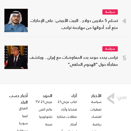
سياسة
4
تسلم 5 ملايين دولار.. البيت الأبيض: على الإمارات
منع أحد أدواتها من مهاجمة ترامب
سياسة
5
ترامب يحدد موعد بدء المفاوضات مع إيران.. ويكشف
مفاجأة حول "الهجوم الملغي"
الأخبار
آراء
المزيد
أخبار حسب
سياسة
كتاب عربي21
عربي21 TV
البلد
العراق
تغطيات
قضايا وآراء
عالم الفن
ليبيا
اقتصاد
مقالات مختارة
تكنولوجيا
سوريا
رياضة
أفكار
صحة
بريطانيا