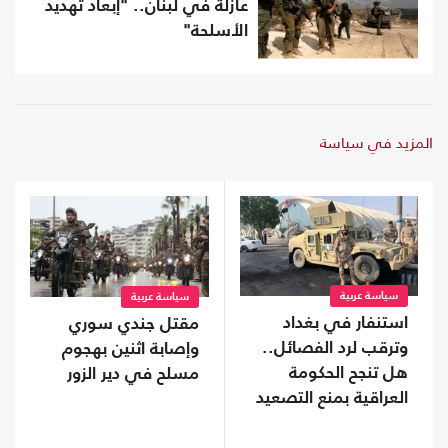
عازلة في لبنان.. "إبعاد تهديد
الأسلحة"
المزيد في سياسة
سياسة عربية
سياسة عربية
استنفار في بغداد
مقتل جندي سوري
وترقب لرد الفصائل..
وإصابة اثنين بهجوم
هل تنجح الحكومة
مسلح في دير الزور
العراقية بمنع التصعيد
مع السعودية؟