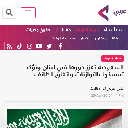
سياسة
سياسة عربية
مقابلات
حقوق وحريات
ملفات وتقارير
اختبار
سياسة دولية
سياسة عربية
السعودية تعزز دورها في لبنان وتؤكد
تمسكها بالتوازنات واتفاق الطائف
لندن- عربي21, وكالات
25-Apr-26
04:14 PM