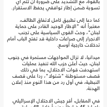
بالقوة، مع التشديد على ضرورة أن تتم أي
تسوية ضمن إطار توافقي يحفظ الاستقرار.
كما دعا إلى تطبيق كامل لاتفاق الطائف،
معتبراً أنه "الإطار الوحيد القادر على حماية
لبنان"، وحث القوى السياسية على تجنب
الانجرار إلى صراعات داخلية قد تفتح الباب أمام
تدخلات خارجية أوسع.
ميدانيا، لا تزال المواجهات مستمرة في جنوب
لبنان، حيث أعلن حزب الله تنفيذ عمليات
استهدفت قوات الاحتلال، بما في ذلك
قصف مستوطنة "شتولا"، ردا على قصف
النبطية، في أول رد من هذا النوع منذ إعلان
الهدنة.
في المقابل، أقر جيش الاحتلال الإسرائيلي
بإصابة 45 ضابطاً وجندياً خلال 48 ساعة،