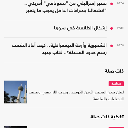
08:34
تحذير إسرائيلي من "تسونامي" أمريكي..
"انشغالنا بصراعات الداخل يحجب ما يتغير
بواشنطن"
07:35
إشكال الطائفية في سوريا
06:50
الشعبوية وأزمة الديمقراطية.. كيف أعاد الشعب
رسم حدود السلطة؟.. كتاب جديد
ذات صلة
سياسة
لبنان يدين التعرض لأمن الكويت.. وحزب الله ينفي ويصف
الادعاءات بالملفقة
تغطية ذات صلة