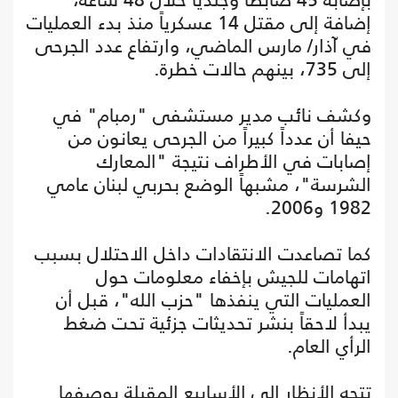
إضافة إلى مقتل 14 عسكرياً منذ بدء العمليات
في آذار/ مارس الماضي، وارتفاع عدد الجرحى
إلى 735، بينهم حالات خطرة.
وكشف نائب مدير مستشفى "رمبام" في
حيفا أن عدداً كبيراً من الجرحى يعانون من
إصابات في الأطراف نتيجة "المعارك
الشرسة"، مشبهاً الوضع بحربي لبنان عامي
1982 و2006.
كما تصاعدت الانتقادات داخل الاحتلال بسبب
اتهامات للجيش بإخفاء معلومات حول
العمليات التي ينفذها "حزب الله"، قبل أن
يبدأ لاحقاً بنشر تحديثات جزئية تحت ضغط
الرأي العام.
تتجه الأنظار إلى الأسابيع المقبلة بوصفها