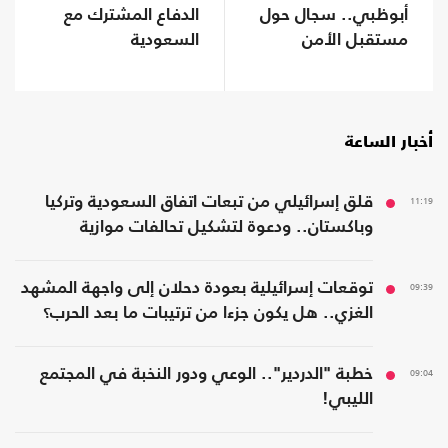
أبوظبي.. سجال حول
الدفاع المشترك مع
مستقبل الأمن
السعودية
الخليجي
أخبار الساعة
11:19
قلق إسرائيلي من تبعات اتفاق السعودية وتركيا
وباكستان.. ودعوة لتشكيل تحالفات موازية
09:39
توقعات إسرائيلية بعودة دحلان إلى واجهة المشهد
الغزي.. هل يكون جزءا من ترتيبات ما بعد الحرب؟
09:04
خطبة "الدردير".. الوعي ودور النخبة في المجتمع
الليبي!