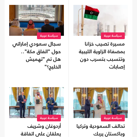
سياسة عربية
سياسة عربية
مسيرة تصيب خزانا
سجال سعودي إماراتي
بمصفاة الزاوية الليبية
حول "اتفاق مكة"..
وتتسبب بتسرب دون
هل تم "تهميش
إصابات
الخليج؟"
سياسة عربية
سياسة عربية
تحالف السعودية وتركيا
أردوغان وشريف
وباكستان يربك
يعلقان على اتفاقة