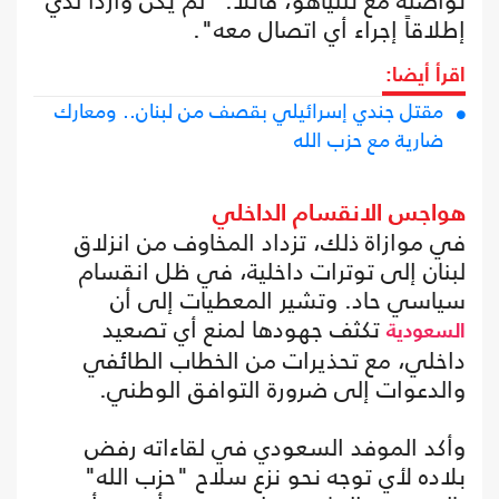
تواصله مع نتنياهو، قائلاً: "لم يكن وارداً لدي
إطلاقاً إجراء أي اتصال معه".
اقرأ أيضا:
مقتل جندي إسرائيلي بقصف من لبنان.. ومعارك
ضارية مع حزب الله
هواجس الانقسام الداخلي
في موازاة ذلك، تزداد المخاوف من انزلاق
لبنان إلى توترات داخلية، في ظل انقسام
سياسي حاد. وتشير المعطيات إلى أن
تكثف جهودها لمنع أي تصعيد
السعودية
داخلي، مع تحذيرات من الخطاب الطائفي
والدعوات إلى ضرورة التوافق الوطني.
وأكد الموفد السعودي في لقاءاته رفض
بلاده لأي توجه نحو نزع سلاح "حزب الله"