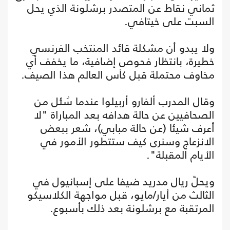
ثماني نقاط عن المتصدر برشلونة الذي يحل
السبت على خيتافي.
ولا يبدو أن مشكلة قائد المنتخب الفرنسي
خطيرة، بانتظار فحوص إضافية، ما يخفف أي
مخاوف محتملة قبل كأس العالم هذا الصيف.
وقال المدرب ألفارو أربيلوا عندما سُئل من
الصحافيين عن حالة هدافه بعد المباراة "لا
أعرف شيئا (عن حالة مبابي)، شعر ببعض
الانزعاج وسنرى كيف ستتطور الأمور في
الأيام المقبلة".
ويحلّ ريال مدريد ضيفا على إسبانيول في
الثالث من أيار/مايو، قبل مواجهة الكلاسيكو
المرتقبة مع برشلونة بعد ذلك بأسبوع.