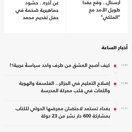
أرسنال.. وقع عقدا
عن آخره.. حشود
طويل الأمد مع
جماهيرية ضخمة في
"الملكي"
حفل تقديم محمد
صلاح (شاهد)
أخبار الساعة
11:37
كيف أصبح العشق من طرف واحد سياسةً عربية؟!
11:34
إصلاح التعليم في الجزائر.. الفلسفة والهوية
واللغات في قلب معركة المدرسة
11:11
بغداد تستعد لاحتضان معرضها الدولي للكتاب
بمشاركة 600 دار نشر من 23 دولة