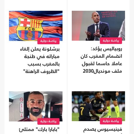
رياضة دولية
رياضة دولية
روبياليس يؤكد:
برشلونة يعلن إلغاء
انضمام المغرب كان
مباراته في طنجة
عاملا حاسما لقبول
بالمغرب بسبب
ملف مونديال2030
"الظروف الراهنة"
رياضة دولية
رياضة دولية
فينيسيوس يصدم
"بابارا بارك" ممتلئ