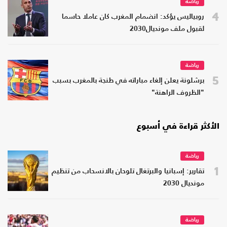
رياضة
4
روبياليس يؤكد: انضمام المغرب كان عاملا حاسما
لقبول ملف مونديال2030
رياضة
5
برشلونة يعلن إلغاء مباراته في طنجة بالمغرب بسبب
"الظروف الراهنة"
الأكثر قراءة في أسبوع
رياضة
1
تقارير: إسبانيا والبرتغال تلوحان بالانسحاب من تنظيم
مونديال 2030
رياضة