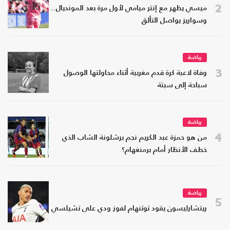
2
ميسي يظهر مع إنتر ميامي لأول مرة بعد المونديال..
وسواريز يواصل التألق
رياضة
3
وفاة لاعبة كرة قدم مغربية أثناء محاولتها الوصول
سباحة إلى سبتة
رياضة
4
من هو حمزة عبد الكريم نجم برشلونة الشاب الذي
خطف الأنظار أمام برمنغهام؟
رياضة
5
ريتشارليسون يقود توتنهام لفوز ودي على تشيلسي