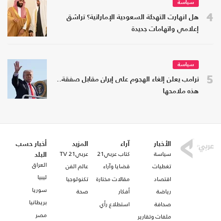
سياسة
4
هل انهارت التهدئة السعودية الإماراتية؟ تراشق
إعلامي واتهامات جديدة
سياسة
5
ترامب يعلن إلغاء الهجوم على إيران مقابل صفقة..
هذه ملامحها
الأخبار
آراء
المزيد
أخبار حسب
سياسة
كتاب عربي21
عربي21 TV
البلد
العراق
تغطيات
قضايا وآراء
عالم الفن
ليبيا
اقتصاد
مقالات مختارة
تكنولوجيا
سوريا
رياضة
أفكار
صحة
بريطانيا
صحافة
استطلاع رأي
مصر
ملفات وتقارير