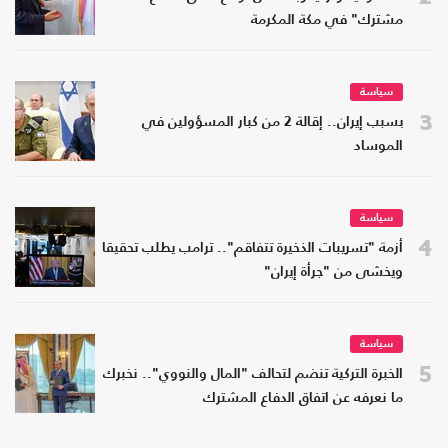
مشترك" في مكة المكرمة
سياسة
3
بسبب إيران.. إقالة 2 من كبار المسؤولين في
الموساد
سياسة
4
أزمة "تسريبات الذخيرة تتفاقم".. ترامب يطلب تحقيقا
ويخشى من "جرأة إيران"
سياسة
5
الخبرة التركية تنضم لتحالف "المال والنووي".. نخبرك
ما نعرفه عن اتفاق الدفاع المشترك