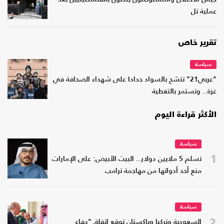
عملية تل
تقرير خاص
سياسة
"عربي21" تتشح بالسواد حدادا على شهداء الصحافة في
غزة.. وتستمر بالتغطية
الأكثر قراءة اليوم
سياسة
1
تسلم 5 ملايين دولار.. البيت الأبيض: على الإمارات
منع أحد أدواتها من مهاجمة ترامب
سياسة
2
السعودية وتركيا وباكستان توقع اتفاق "دفاع