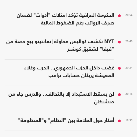
20:54
الحكومة العراقية تؤكد امتلاك "أدوات" لضمان
صرف الرواتب رغم الضغوط المالية
20:40
NYT تكشف كواليس محاولة إنفانتينو بيع حصة من
"فيفا" لشقيق كوشنر
20:24
غضب داخل الحزب الجمهوري.. الحرب وغلاء
المعيشة يربكان حسابات ترامب
20:16
لن يسقط الاستبداد إلا بالتحالف.. والدرس جاء من
ميشيغان
19:33
أفكار حول العلاقة بين "النظام" و"المنظومة"