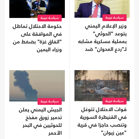
سياسة عربية
سياسة عربية
وزير الإعلام اليمني
حكومة الاحتلال تماطل
يتوعد "الحوثي"
في الموافقة على
بعملية عسكرية مشابه
"اتفاق غزة" بضغط من
لـ"ردع العدوان" ضد
وزراء اليمين
الأسد
سياسة عربية
سياسة عربية
قوات الاحتلال تتوغل
الجيش اليمني يعلن
في القنيطرة السورية
تدمير زورق مفخخ
وتنصب حاجزا في قرية
للحوثيين في البحر
"عين زيوان"
الأحمر