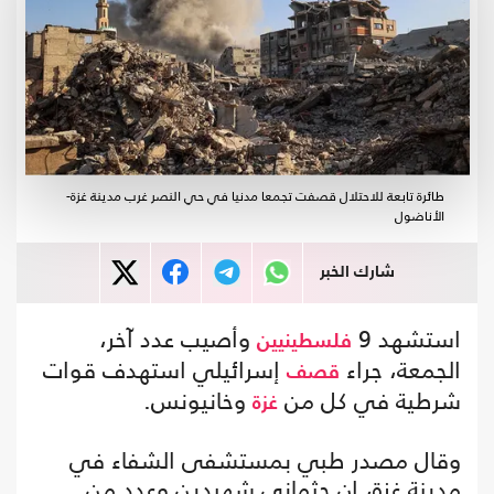
طائرة تابعة للاحتلال قصفت تجمعا مدنيا في حي النصر غرب مدينة غزة-
الأناضول
شارك الخبر
استشهد 9
وأصيب عدد آخر،
فلسطينيين
الجمعة، جراء
إسرائيلي استهدف قوات
قصف
شرطية في كل من
وخانيونس.
غزة
وقال مصدر طبي بمستشفى الشفاء في
مدينة غزة، إن جثماني شهيدين وعدد من