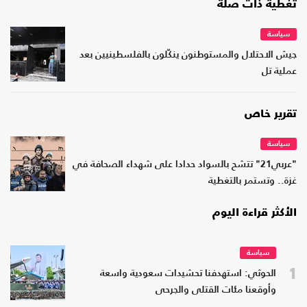
تغطية ذات صلة
سياسة
جيش الاحتلال والمستوطنون ينكّلون بالفلسطينيين بعد
عملية تل
تقرير خاص
سياسة
"عربي21" تتشح بالسواد حدادا على شهداء الصحافة في
غزة.. وتستمر بالتغطية
الأكثر قراءة اليوم
سياسة
1
الحوثي: استهدفنا تحشيدات سعودية واسعة
وأوقعنا مئات القتلى والجرحى