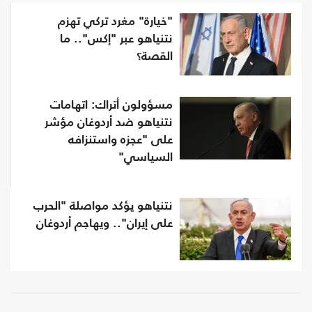
"خيارة" مغرد تركي تهزم
نتنياهو عبر "إكس".. ما
القصة؟
مسؤولون أتراك: اتهامات
نتنياهو ضد أردوغان مؤشر
على "عجزه واستنزافه
السياسي"
نتنياهو يؤكد مواصلة "الحرب
على إيران".. ويهاجم أردوغان