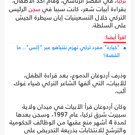
، في القصر الرئاسي، وقام أحد الأطفال،
تركيا
بقراءة أبيات شعر، كانت سببا في
الرئيس
سجن
التركي خلال التسعينيات إبان سيطرة الجيش
على السلطة.
اقرأ أيضا:
"خيارة" مغرد تركي تهزم نتنياهو عبر "إكس".. ما
القصة؟
وذرف أردوغان الدموع، بعد قراءة الطفل،
للأبيات، التي ألفها الشاعر التركي ضياء غوك
ألب.
وكان أردوغان قرأ الأبيات في ميدان ولاية
سييرت شرق تركيا، عام 1997، وسجن بعدها
لمدة 4 أشهر منع عقبها من الوظائف الحكومية
والترشح للانتخابات بذريعة التحريض على