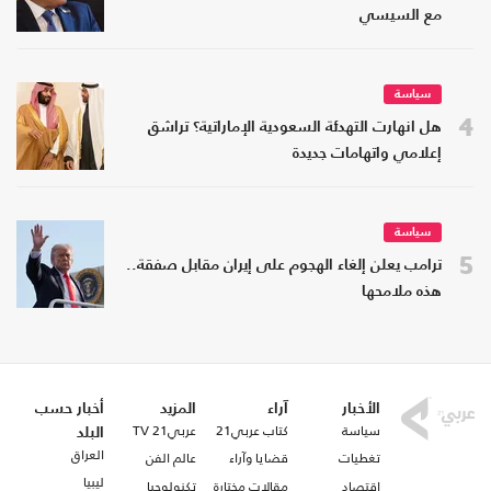
مع السيسي
سياسة
4
هل انهارت التهدئة السعودية الإماراتية؟ تراشق
إعلامي واتهامات جديدة
سياسة
5
ترامب يعلن إلغاء الهجوم على إيران مقابل صفقة..
هذه ملامحها
الأخبار
آراء
المزيد
أخبار حسب
سياسة
كتاب عربي21
عربي21 TV
البلد
العراق
تغطيات
قضايا وآراء
عالم الفن
ليبيا
اقتصاد
مقالات مختارة
تكنولوجيا