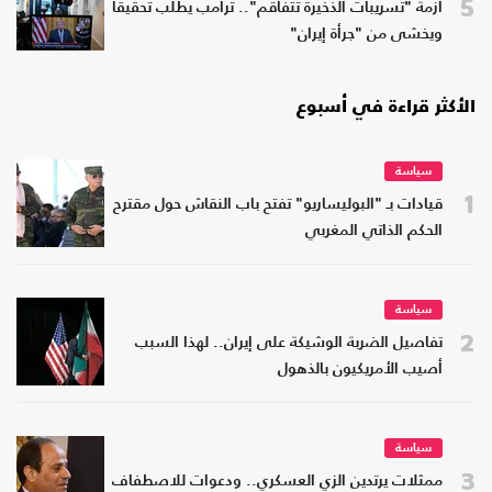
5
أزمة "تسريبات الذخيرة تتفاقم".. ترامب يطلب تحقيقا
ويخشى من "جرأة إيران"
الأكثر قراءة في أسبوع
سياسة
1
قيادات بـ "البوليساريو" تفتح باب النقاش حول مقترح
الحكم الذاتي المغربي
سياسة
2
تفاصيل الضربة الوشيكة على إيران.. لهذا السبب
أصيب الأمريكيون بالذهول
سياسة
3
ممثلات يرتدين الزي العسكري.. ودعوات للاصطفاف