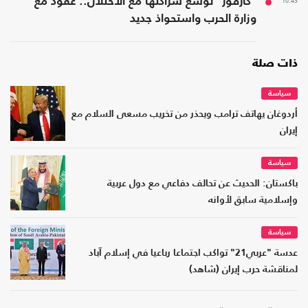
10:43
"كارفور" توسع شراكتها مع الاحتلال.. عقود مع
وزارة الحرب واستحواذ جديد
ذات صلة
سياسة
أردوغان يهاتف ترامب ويحذر من تخريب مسعى السلام مع
إيران
سياسة
باكستان: الحديث عن تحالف دفاعي مع دول عربية
وإسلامية سابق لأوانه
سياسة
عدسة "عربي21" تواكب اجتماعا رباعيا في إسلام آباد
لمناقشة حرب إيران (شاهد)