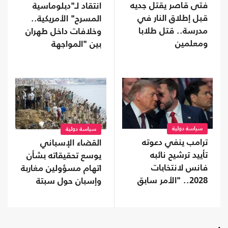
فتى قاصر يقتل جديه
انتقاد لـ"دبلوماسية
قبل إطلاق النار في
المسرح" الأمريكية..
مدرسة.. قتل طلابا
وخلافات داخل طهران
ومعلمين
بين "المواجهة
والتفاوض"
سياسة دولية
سياسة دولية
ترامب ينفي دعوته
القضاء الإسباني
تأييد ترشيح نائبه
يوسع تحقيقاته بشأن
فانس لانتخابات
اتهام مسؤولين مغاربة
2028.. "الأمر سابق
وإسبان حول سبتة
لأوانه"