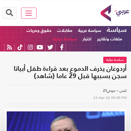
سياسة
سياسة عربية
مقابلات
حقوق وحريات
ملفات وتقارير
اختبار
سياسة دولية
سياسة دولية
أردوغان يذرف الدموع بعد قراءة طفل أبياتا
سجن بسببها قبل 29 عاما (شاهد)
لندن – عربي21
23-Apr-26
08:08 PM