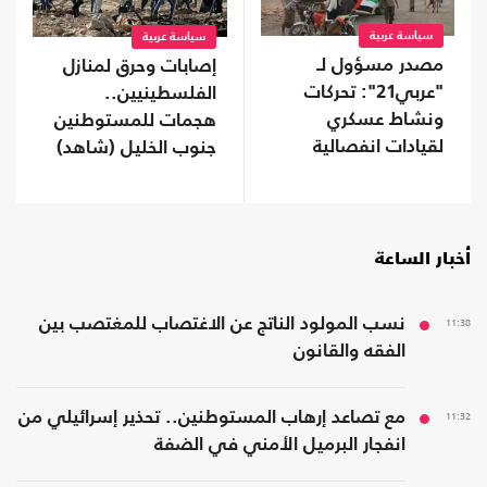
سياسة عربية
سياسة عربية
مصدر مسؤول لـ
إصابات وحرق لمنازل
"عربي21": تحركات
الفلسطينيين..
ونشاط عسكري
هجمات للمستوطنين
لقيادات انفصالية
جنوب الخليل (شاهد)
موالية للإمارات في
محافظة نفطية
أخبار الساعة
11:38
نسب المولود الناتج عن الاغتصاب للمغتصب بين
الفقه والقانون
11:32
مع تصاعد إرهاب المستوطنين.. تحذير إسرائيلي من
انفجار البرميل الأمني في الضفة