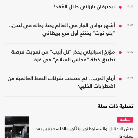
11:21
نيجيرفان بارزاني حلال العُقد!
11:08
أشهر نوادي الجاز في العالم يحط رحاله في لندن..
"بلو نوت" يفتتح أول فرع بريطاني
10:32
مؤرخ إسرائيلي يحذر "تل أبيب" من تفويت فرصة
تطبيق خطة "مجلس السلام" في غزة
10:22
أرباح الحرب.. كم حصدت شركات النفط العالمية من
اضطرابات الخليج؟
تغطية ذات صلة
سياسة
جيش الاحتلال والمستوطنون ينكّلون بالفلسطينيين بعد
عملية تل