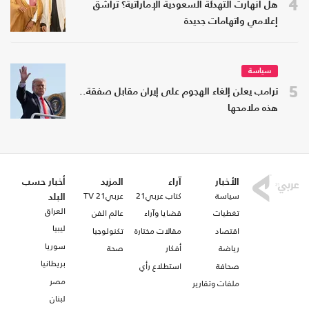
4
هل انهارت التهدئة السعودية الإماراتية؟ تراشق
إعلامي واتهامات جديدة
سياسة
5
ترامب يعلن إلغاء الهجوم على إيران مقابل صفقة..
هذه ملامحها
الأخبار
آراء
المزيد
أخبار حسب
سياسة
كتاب عربي21
عربي21 TV
البلد
العراق
تغطيات
قضايا وآراء
عالم الفن
ليبيا
اقتصاد
مقالات مختارة
تكنولوجيا
سوريا
رياضة
أفكار
صحة
بريطانيا
صحافة
استطلاع رأي
مصر
ملفات وتقارير
لبنان