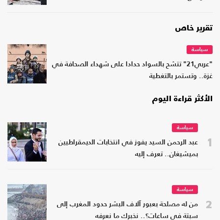
تقرير خاص
سياسة
"عربي21" تتشح بالسواد حدادا على شهداء الصحافة في
غزة.. وتستمر بالتغطية
الأكثر قراءة اليوم
سياسة
1
عبد الرحمن السيد يفوز في انتخابات الديمقراطيين
بميشيغان.. تعرف إليه
سياسة
2
من له مصلحة بعبور آلاف البشر حدود المغرب إلى
سبتة في ساعات؟.. نخبرك ما نعرفه