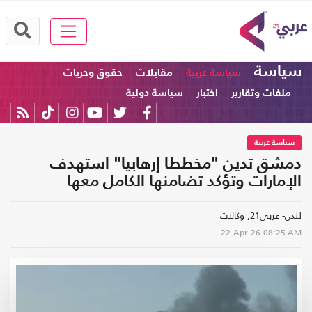
سياسة
سياسة عربية
مقابلات
حقوق وحريات
ملفات وتقارير
اختبار
سياسة دولية
سياسة عربية
دمشق تدين "مخططا إرهابيا" استهدف
الإمارات وتؤكد تضامنها الكامل معها
لندن- عربي21, وكالات
22-Apr-26
08:25 AM