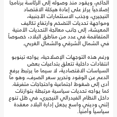
الحاكم، ويقود منذ وصوله إلى الرئاسة برنامجاً
إصلاحياً يركز على إعادة هيكلة الاقتصاد
النيجيري، وجذب الاستثمارات الأجنبية،
ومواجهة تحديات التضخم وارتفاع تكاليف
المعيشة، إلى جانب معالجة التحديات الأمنية
المتفاقمة في عدد من مناطق البلاد، خصوصاً
في الشمال الشرقي والشمال الغربي.
ورغم هذه التوجهات الإصلاحية، يواجه تينوبو
انتقادات داخلية تتعلق بتداعيات بعض
السياسات الاقتصادية، لا سيما ما يرتبط برفع
الدعم عن الوقود وتحرير سعر الصرف، وهو ما
أدى إلى ضغوط اجتماعية واحتجاجات متفرقة.
كما يواجه تحديات سياسية مرتبطة بتوازنات
داخل النظام الفيدرالي النيجيري، في ظل تنوع
إثني وديني واسع يجعل إدارة البلاد معقدة
سياسياً وأمنياً.