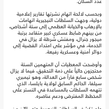
عدد السكان.
وبحسب لائحة اتهام نشرتها تقارير إعلامية
دولية، وجهت السلطات النيجيرية اتهامات
بالإرهاب والخيانة العظمى إلى ستة أشخاص،
من بينهم ضابط عسكري كبير متقاعد برتبة
ميجور جنرال، ومفتش شرطة لا يزال في
الخدمة، في مؤشر على امتداد القضية إلى
دوائر أمنية وعسكرية رفيعة.
وأوضحت المعطيات أن المتهمين الستة
محتجزون حالياً على ذمة التحقيق، فيما لا يزال
شخص سابع فاراً من العدالة، وهو تيمبري
سيلفا، الحاكم السابق لولاية بايلسا، الذي
تتهمه السلطات بالمساعدة في التستر على
المخطط المفترض ودعم عناصره.
ولم تكشف السلطات النيجيرية حتى الآن عن