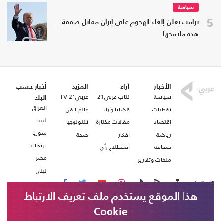
سياسة
5
ترامب يعلن إلغاء الهجوم على إيران مقابل صفقة..
هذه ملامحها
الأخبار
آراء
المزيد
أخبار حسب
سياسة
كتاب عربي21
عربي21 TV
البلد
العراق
تغطيات
قضايا وآراء
عالم الفن
ليبيا
اقتصاد
مقالات مختارة
تكنولوجيا
سوريا
رياضة
أفكار
صحة
بريطانيا
صحافة
استطلاع رأي
مصر
ملفات وتقارير
لبنان
تابعنا على
هذا الموقع يستخدم ملف تعريف الارتباط
Cookie
من نحن