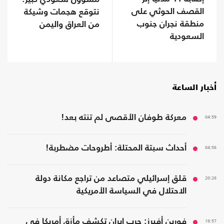
القصف الحوثي على
نتوقع هجمات وشيكة
منطقة نجران جنوب
من العراق واليمن
السعودية
أخبار الساعة
04:59
معركة طوفان الأقصى لم تنته بعد!
04:56
أحداث سبتة المحتلة: أطروحات مضطربة!
20:26
قلق إسرائيلي متصاعد من تراجع مكانة دولة
الاحتلال في السياسة الأمريكية
19:57
فورين أفيرز: حرب إيران تكشف مأزق أمريكا في