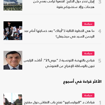
3
إيران تحذر دول الخليج: أقنعوا ترامب بعدم شن
هجمات وإلا سنضربكم بقوة
سياسة
4
ما هي الخطوة التالية لـ"أيباك" بعد خسارتها أمام عبد
الرحمن السيد في ميشيغان؟
سياسة
5
قيادي بالنهضة التونسية لـ "عربي21": أناشد الرئيس
تبون بالوساطة للإفراج عن الغنوشي
الأكثر قراءة في أسبوع
سياسة
1
قيادات بـ "البوليساريو" تفتح باب النقاش حول مقترح