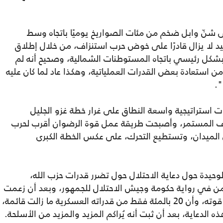
ى شنّ وابل ضخم من مئات الصواريخ يوميًا باتجاه وسط
كيد لا يزال قادرًا على خوض حرب استنزاف، من خلال إطلاق
 بشكل رئيسي باتجاه المستوطنات الشمالية، وصحيح أنه لم
 من استعادة بعض القدرات العملياتية، وهكذا عاد لما كان عليه
".
 استراتيجية واسعة النطاق على غرار خطة غزو الجليل
تنزاف المستمر، وأصبحت طريقة عمل قوة الرضوان أقرب لحرب
لميدان، وتستطيع التحرك، على عكس الخطة الكبرى
الوحيدة حول دعاية الاحتلال حول تضرر قدرات حزب الله،
يكمن في رواية حكومة وجيش الاحتلال للجمهور، وبعد أن زعمت
أن الحزب تراجع لسنوات ماضية، وأنه أضعف قوته، وأن 20 بالمئة فقط من قدراته العسكرية ما زالت قائمة،
الدعاية، بعد أن ثبت أنه يُراكم المزيد والمزيد من الأسلحة.