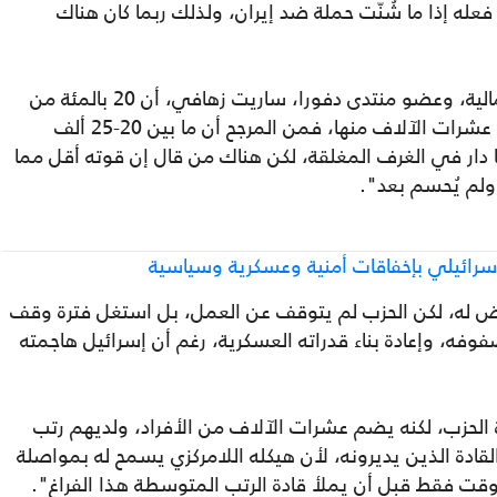
فعله إذا ما شُنّت حملة ضد إيران، ولذلك ربما كان هناك
فيما ذكرت مؤسسة مركز ألما للدراسات الشمالية، وعضو منتدى دفورا، ساريت زهافي، أن 20 بالمئة من
الصواريخ بقيت بحوزة الحزب، وبما أنه يمتلك عشرات الآلاف منها، فمن المرجح أن ما بين 20-25 ألف
ا دار في الغرف المغلقة، لكن هناك من قال إن قوته أقل مما
، ولم يُحسم بعد".
سرائيلي بإخفاقات أمنية وعسكرية وسياسية
 له، لكن الحزب لم يتوقف عن العمل، بل استغل فترة وقف
ر 2024 لإعادة تنظيم صفوفه، وإعادة بناء قدراته العسكرية، رغم أن إسرائيل هاجمته
ة الحزب، لكنه يضم عشرات الآلاف من الأفراد، ولديهم رتب
ادة الذين يديرونه، لأن هيكله اللامركزي يسمح له بمواصلة
فقط قبل أن يملأ قادة الرتب المتوسطة هذا الفراغ".