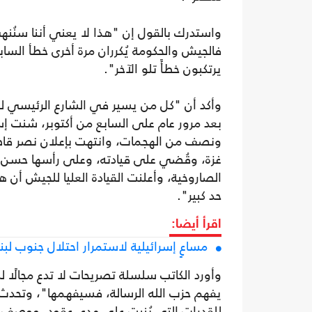
واستدرك بالقول إن "هذا لا يعني أننا سنُن
يرتكبون خطأً تلو الآخر".
وأكد أن "كل من يسير في الشارع الرئيسي لم
بعد مرور عام على السابع من أكتوبر، شنت 
ونصف من الهجمات، وانتهت بإعلان نصر قاطع
الصاروخية، وأعلنت القيادة العليا للجيش أن 
حد كبير".
اقرأ أيضا:
مساعٍ إسرائيلية لاستمرار احتلال جنوب لب
وأورد الكاتب سلسلة تصريحات لا تدع مجالًا للت
يفهم حزب الله الرسالة، فسيفهمها"، وتحدث
للقدرات التي بُنيت على مدى عقود، ووصف وزي