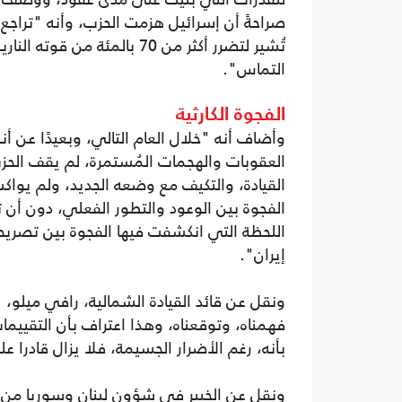
صراحةً أن إسرائيل هزمت الحزب، وأنه "تراجع 
تُشير لتضرر أكثر من 70 بالمئ
التماس".
الفجوة الكارثية
وأضاف أنه "خلال العام التالي، وبعيدًا عن أ
العقوبات والهجمات المُستمرة، لم يقف الحزب 
القيادة، والتكيف مع وضعه الجديد، ولم يواكب
الفجوة بين الوعود والتطور الفعلي، دون أن 
اللحظة التي انكشفت فيها الفجوة بين تصريحا
إيران".
ونقل عن قائد القيادة الشمالية، رافي ميلو، "
فهمناه، وتوقعناه، وهذا اعتراف بأن التقييمات
بأنه، رغم الأضرار الجسيمة، فلا يزال قادرا ع
ونقل عن الخبير في شؤون لبنان وسوريا من ج