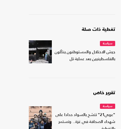
تغطية ذات صلة
سياسة
جيش الاحتلال والمستوطنون ينكّلون
بالفلسطينيين بعد عملية تل
تقرير خاص
سياسة
"عربي21" تتشح بالسواد حدادا على
شهداء الصحافة في غزة.. وتستمر
بالتغطية