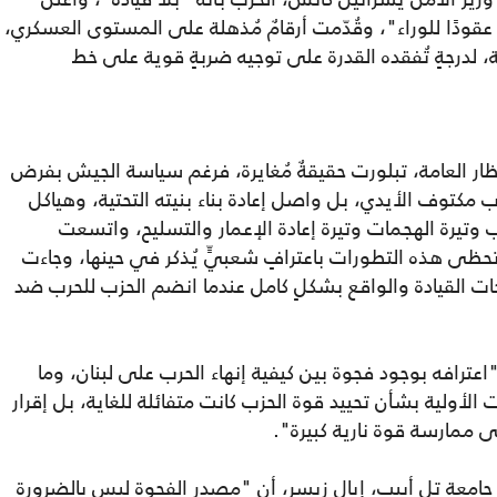
عقودًا للوراء"، وقُدّمت أرقامٌ مُذهلة على المستوى العسكري،
ة من قوته النارية، لدرجةٍ تُفقده القدرة على توجيه ضربةٍ قوية على خط
نظار العامة، تبلورت حقيقةٌ مُغايرة، فرغم سياسة الجيش بفرض
مكتوف الأيدي، بل واصل إعادة بناء بنيته التحتية، وهياكل
 وتيرة الهجمات وتيرة إعادة الإعمار والتسليح، واتسعت
تحظى هذه التطورات باعترافٍ شعبيٍّ يُذكر في حينها، وجاءت
ت القيادة والواقع بشكلٍ كامل عندما انضم الحزب للحرب ضد
اعترافه بوجود فجوة بين كيفية إنهاء الحرب على لبنان، وما
 الأولية بشأن تحييد قوة الحزب كانت متفائلة للغاية، بل إقرار
لى ممارسة قوة نارية كبيرة".
امعة تل أبيب، إيال زيسر، أن "مصدر الفجوة ليس بالضرورة