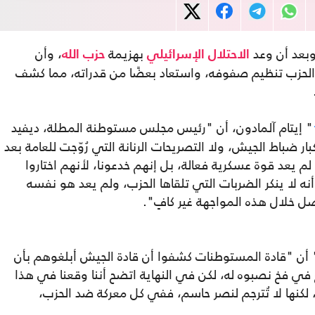
وبعد أن وعد
بهزيمة
، وأن
الاحتلال
الإسرائيلي
حزب الله
لحزب تنظيم صفوفه، واستعاد بعضًا من قدراته، مما كشف
" إيتام آلمادون، أن "رئيس مجلس مستوطنة المطلة، ديفيد
بار ضباط الجيش، ولا التصريحات الرنانة التي رُوّجت للعامة بعد
م يعد قوة عسكرية فعالة، بل إنهم خدعونا، لأنهم اختاروا
ه لا ينكر الضربات التي تلقاها الحزب، ولم يعد هو نفسه
صل خلال هذه المواجهة غير كافٍ".
ضاف في تحقيق مطول ترجمته "عربي21" أن "قادة المستوطنات كشفوا أن قادة الجيش أبلغوهم بأن
في فخ نصبوه له، لكن في النهاية اتضح أننا وقعنا في هذا
 لكنها لا تُترجم لنصر حاسم، ففي كل معركة ضد الحزب،