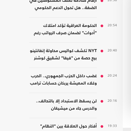
20:58
أرقام صادمة لعنف المستوطنين في
الضفة.. هل تحول الدعم الحكومي
إلى غطاء رسمي؟
20:54
الحكومة العراقية تؤكد امتلاك
"أدوات" لضمان صرف الرواتب رغم
الضغوط المالية
20:40
NYT تكشف كواليس محاولة إنفانتينو
بيع حصة من "فيفا" لشقيق كوشنر
20:24
غضب داخل الحزب الجمهوري.. الحرب
وغلاء المعيشة يربكان حسابات ترامب
20:16
لن يسقط الاستبداد إلا بالتحالف..
والدرس جاء من ميشيغان
19:33
أفكار حول العلاقة بين "النظام"