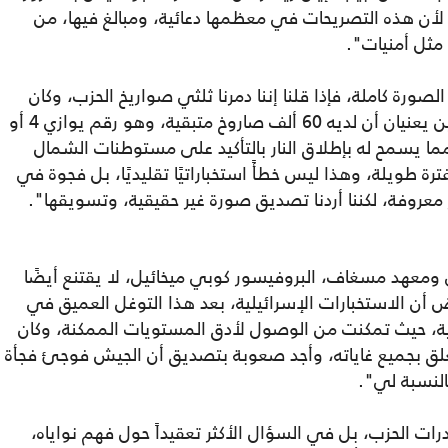
لأن هذه التصريحات في معظمها دعائية، ومبالغ فيها، من
مثل أمنيات".
ورة كاملة، فإذا قلنا إننا دمرنا ثلثي صواريخ الحزب، وكان
لديه ما بين 150 و180 ألف صاروخ، فإن الثلثين يعنيان أن لديه 60 ألف صاروخ متبقية، وهو رقم يوازي 4 أو
 مما يسمح له بإطلاق النار بالتأكيد على مستوطنات الشمال
رة طويلة، وهذا ليس خطأً استخباراتيًا تقليديًا، بل فجوة في
ر معروفة، لكننا أردنا تصديق صورة غير حقيقية، وتسويقها".
ومعهد مسغاف، البروفيسور كوبي ميخائيل، لا يقتنع أيضًا
 أن الاستخبارات الإسرائيلية، بعد هذا التوغل العميق في
ة، حيث تمكنت من الوصول لأدق المستويات الممكنة، وكان
لق بجميع غاياته، وأجد صعوبة بتصديق أن الجيش فوجئ فجأة
النسبة لي".
ت الحزب، بل في السؤال الأكثر تعقيداً حول فهم نواياه،