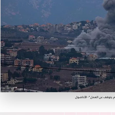
لم يتوقف عن العمل"- الأناضول