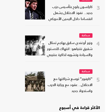
3
كارلسون يلوح بتأسيس حزب
جديد.. نفوذ الاحتلال يشعل
انقساما داخل اليمين الأمريكي
صحافة
4
وزير أوغندي سابق يهاجم تمثال
شقيق نتنياهو: انتهاك للدستور
والسيادة وتشويه لذاكرة عنتيبي
صحافة
5
"كارفور" توسع شراكتها مع
الاحتلال.. عقود مع وزارة الحرب
واستحواذ جديد
الأكثر قراءة في أسبوع