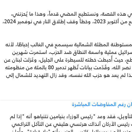
هي هذه القصة، ونستطيع المضي قدماً، وهذا ما يُحزنني،
فالجيش والحكومة يُكرران مرة أخرى خطأ السابع من أكتوبر 2023، وخطأ وقف إطلاق النار في نوفمبر 2024،
ستوطنة المطلة الشمالية سيسمع في الغالب إحباطًا، لأنه
إسرائيل عملية واسعة النطاق ضد الحزب، استمرت شهرين
، حيث أُحبطت خطته للسيطرة على الجليل، وعُزلت لبنان عن
غزة، وقُضي على قيادته، وعلى رأسها حسن نصر الله، وقُدّمت بيانات تُظهر تدمير 80 بالمئة من منظومته
هذا لم يعد هو حزب الله نفسه، وقد زال التهديد للشمال إلى
نان رغم المفاوضات المباشرة
أويل، فقد وعد "رئيس الوزراء بنيامين نتنياهو أنه "إذا لم
 رئيس الأركان آنذاك هرتسي هليفي عن التآكل التراكمي
ر الأمن يسرائيل كاتس، الحزب بأنه "بلا قيادة"، وأُعلن