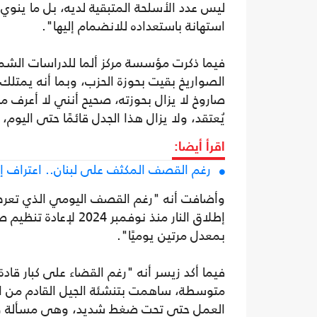
ليس عدد الأسلحة المتبقية لديه، بل ما ينوي 
استهانة باستعداده للانضمام إليها".
صاروخ لا يزال بحوزته، صحيح أنني لا أعرف م
يُعتقد، ولا يزال هذا الجدل قائمًا حتى اليوم
اقرأ أيضا:
رغم القصف المكثف على لبنان.. اعتراف إ
وأضافت أنه "رغم القصف اليومي الذي تعرض
إطلاق النار منذ نوفمب
بمعدل مرتين يوميًا".
فيما أكد زيسر أنه "رغم القضاء على كبار قاد
متوسطة، ساهمت بتنشئة الجيل القادم من الق
العمل حتى تحت ضغط شديد، وهي مسألة وقت 