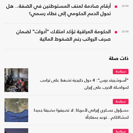
20:58
أرقام صادمة لعنف المستوطنين في الضفة.. هل
تحول الدعم الحكومي إلى غطاء رسمي؟
20:54
الحكومة العراقية تؤكد امتلاك "أدوات" لضمان
صرف الرواتب رغم الضغوط المالية
ذات صلة
سياسة
"أسوشييتد برس": 4 دول خليجية تضغط على ترامب
لمواصلة الحرب على إيران
سياسة
مسؤول عسكري إيراني لأمريكا: لا تضيفوا مضيقا جديدا
لمشاكلكم.. توعد بمفاجأة
سياسة