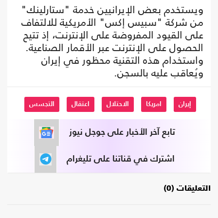
ويستخدم بعض الإيرانيين خدمة "ستارلينك"
من شركة "سبيس إكس" الأمريكية للالتفاف
على القيود المفروضة على الإنترنت، إذ تتيح
الحصول على الإنترنت عبر الأقمار الصناعية.
واستخدام هذه التقنية محظور في إيران
ويُعاقب عليه بالسجن.
إيران
امريكا
الاحتلال
اعتقال
التجسس
تابع آخر الأخبار على جوجل نيوز
اشترك في قناتنا على تليغرام
التعليقات (0)