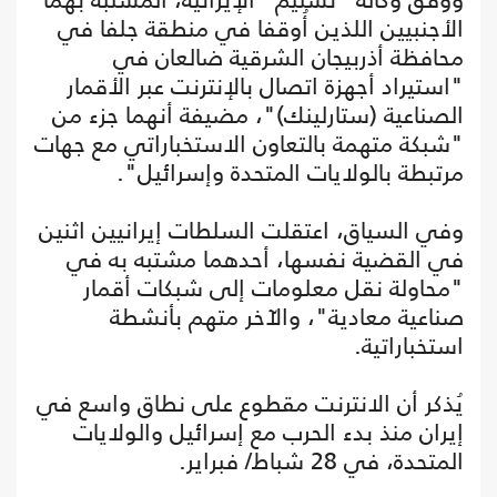
الأجنبيين اللذين أُوقفا في منطقة جلفا في
محافظة أذربيجان الشرقية ضالعان في
"استيراد أجهزة اتصال بالإنترنت عبر الأقمار
الصناعية (ستارلينك)"، مضيفة أنهما جزء من
"شبكة متهمة بالتعاون الاستخباراتي مع جهات
مرتبطة بالولايات المتحدة وإسرائيل".
وفي السياق، اعتقلت السلطات إيرانيين اثنين
في القضية نفسها، أحدهما مشتبه به في
"محاولة نقل معلومات إلى شبكات أقمار
صناعية معادية"، والآخر متهم بأنشطة
استخباراتية.
يُذكر أن الانترنت مقطوع على نطاق واسع في
إيران منذ بدء الحرب مع إسرائيل والولايات
المتحدة، في 28 شباط/ فبراير.