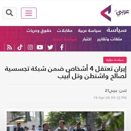
سياسة
سياسة عربية
مقابلات
حقوق وحريات
ملفات وتقارير
اختبار
سياسة دولية
سياسة دولية
إيران تعتقل 4 أشخاص ضمن شبكة تجسسية
لصالح واشنطن وتل أبيب
لندن- عربي21
19-Apr-26
04:32 PM