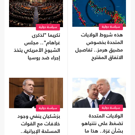
سياسة دولية
سياسة دولية
هذه شروط الولايات
تكريما "لذكرى
المتحدة بخصوص
غراهام".. مجلس
مضيق هرمز.. تفاصيل
الشيوخ الأمريكي يتخذ
الاتفاق المقترح
إجراء ضد روسيا
سياسة دولية
سياسة دولية
الولايات المتحدة
بزشكيان ينفي وجود
تضغط على نتنياهو
خلافات مع القوات
بشأن غزة.. هذا ما
المسلحة الإيرانية..