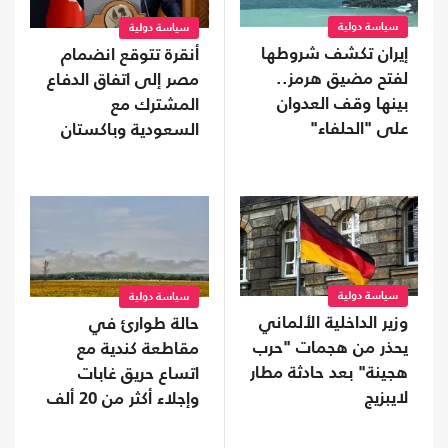
سياسة دولية
سياسة دولية
إيران تكشف شروطها
أنقرة تتوقع انضمام
لفتح مضيق هرمز..
مصر إلى اتفاق الدفاع
بينها وقف العدوان
المشترك مع
على "الحلفاء"
السعودية وباكستان
سياسة دولية
سياسة دولية
وزير الداخلية الألماني
حالة طوارئ في
يحذر من هجمات "حرب
مقاطعة كندية مع
هجينة" بعد حادثة مطار
اتساع حريق غابات
لايبزيج
وإجلاء أكثر من 20 ألف
شخص