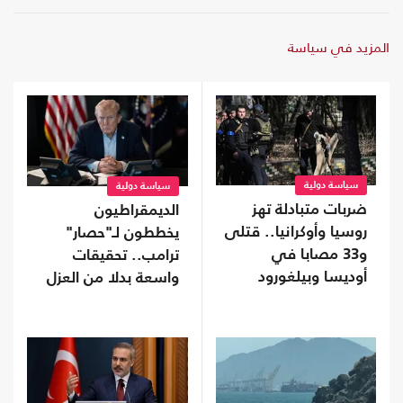
المزيد في سياسة
سياسة دولية
سياسة دولية
ضربات متبادلة تهز
الديمقراطيون
روسيا وأوكرانيا.. قتلى
يخططون لـ"حصار"
و33 مصابا في
ترامب.. تحقيقات
أوديسا وبيلغورود
واسعة بدلا من العزل
إذا استعادوا "النواب"