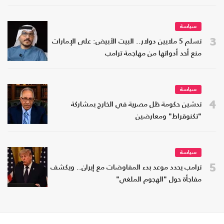
سياسة
3
تسلم 5 ملايين دولار.. البيت الأبيض: على الإمارات
منع أحد أدواتها من مهاجمة ترامب
سياسة
4
تدشين حكومة ظل مصرية في الخارج بمشاركة
"تكنوقراط" ومعارضين
سياسة
5
ترامب يحدد موعد بدء المفاوضات مع إيران.. ويكشف
مفاجأة حول "الهجوم الملغي"