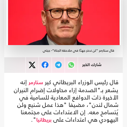
قال ستارمر "لن ندخر جهدًا في ملاحقة الجناة"- جيتي
شارك الخبر
قال رئيس الوزراء البريطاني كير
إنه
ستارمر
يشعر بـ"الصدمة إزاء محاولات إضرام النيران
الأخيرة ذات الدوافع المعادية للسامية في
شمال لندن"، مضيفا "هذا عمل شنيع ولن
يُتسامح معه. إن الاعتداءات على مجتمعنا
اليهودي هي اعتداءات على
".
بريطانيا