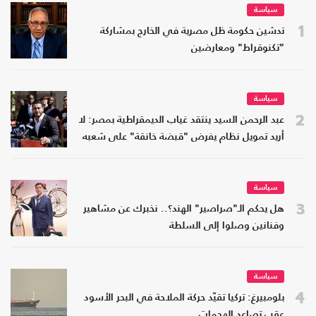
سياسة
1
تدشين حكومة ظل مصرية في الخارج بمشاركة
"تكنوقراط" ومعارضين
سياسة
2
عبد الرحمن السيد ينتقد غياب الديمقراطية بمصر: لا
أريد تمويل نظام يفرض "قبضة خانقة" على شعبه
سياسة
3
هل يحكم الـ"صراصير" الهند؟.. نخبرك عن مشاهير
وفنانين وصلوا إلى السلطة
سياسة
4
بلومبيرغ: تركيا تقيّد حركة الملاحة في البحر الأسود
عقب تصاعد الهجمات