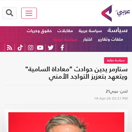
سياسة
سياسة عربية
مقابلات
حقوق وحريات
ملفات وتقارير
اختبار
سياسة دولية
سياسة دولية
ستارمر يدين حوادث "معاداة السامية"
ويتعهد بتعزيز التواجد الأمني
لندن- عربي21
19-Apr-26
03:21 PM