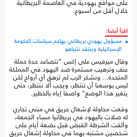
على مواقع يهودية في العاصمة البريطانية
خلال أقل من أسبوع.
اقرأ أيضا:
مسؤول يهودي بريطاني يهاجم سياسات الحكومة
الإسرائيلية وينتقد نتنياهو
وقال ميرفيس على إكس "تتصاعد حدة حملة
عنف وترهيب مستمرة ضد اليهود في المملكة
المتحدة... ونشكر الرب لم تزهق أي أرواح لكن
ليس بوسعنا أن ننتظر، ويجب ألا ننتظر، حتى
⁠يتغير هذا الوضع" واصفا إياه بالخطير.
وقعت محاولة لإشعال حريق في مبنى تجاري
له صلات باليهود في بريطانيا مساء الجمعة،
وألقت الشرطة القبض قبل بضعة أيام على
شخصين مشتبه بهما في محاولة إشعال حريق