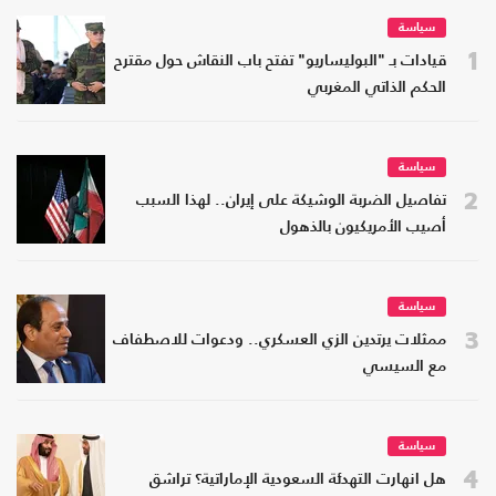
سياسة
1
قيادات بـ "البوليساريو" تفتح باب النقاش حول مقترح
الحكم الذاتي المغربي
سياسة
2
تفاصيل الضربة الوشيكة على إيران.. لهذا السبب
أصيب الأمريكيون بالذهول
سياسة
3
ممثلات يرتدين الزي العسكري.. ودعوات للاصطفاف
مع السيسي
سياسة
4
هل انهارت التهدئة السعودية الإماراتية؟ تراشق