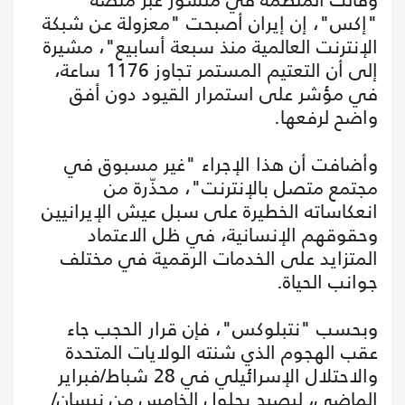
"إكس"، إن إيران أصبحت "معزولة عن شبكة
الإنترنت العالمية منذ سبعة أسابيع"، مشيرة
إلى أن التعتيم المستمر تجاوز 1176 ساعة،
في مؤشر على استمرار القيود دون أفق
واضح لرفعها.
وأضافت أن هذا الإجراء "غير مسبوق في
مجتمع متصل بالإنترنت"، محذّرة من
انعكاساته الخطيرة على سبل عيش الإيرانيين
وحقوقهم الإنسانية، في ظل الاعتماد
المتزايد على الخدمات الرقمية في مختلف
جوانب الحياة.
وبحسب "نتبلوكس"، فإن قرار الحجب جاء
عقب الهجوم الذي شنته الولايات المتحدة
والاحتلال الإسرائيلي في 28 شباط/فبراير
الماضي، ليصبح بحلول الخامس من نيسان/