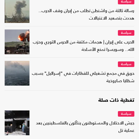
سياسة
رسالة ثالثة من واشنطن تطلب من إيران وقف الحرب..
هددت بتصعيد الاغتيالات
سياسة
الحرب على إيران | هجمات مكثفة من الحرس الثوري وحزب
الله.. وسويسرا تمنع الأسلحة
سياسة
حريق في مجمع تشغيلي للقطارات في "إسرائيل" بسبب
شظايا صاروخية
تغطية ذات صلة
سياسة
جيش الاحتلال والمستوطنون ينكّلون بالفلسطينيين بعد
عملية تل