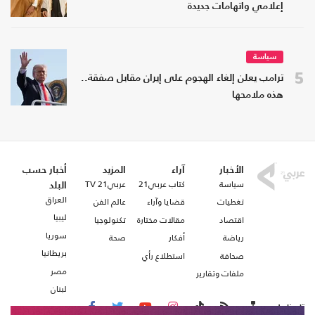
إعلامي واتهامات جديدة
سياسة
5
ترامب يعلن إلغاء الهجوم على إيران مقابل صفقة..
هذه ملامحها
الأخبار
آراء
المزيد
أخبار حسب
سياسة
كتاب عربي21
عربي21 TV
البلد
العراق
تغطيات
قضايا وآراء
عالم الفن
ليبيا
اقتصاد
مقالات مختارة
تكنولوجيا
سوريا
رياضة
أفكار
صحة
بريطانيا
صحافة
استطلاع رأي
مصر
ملفات وتقارير
لبنان
تابعنا على