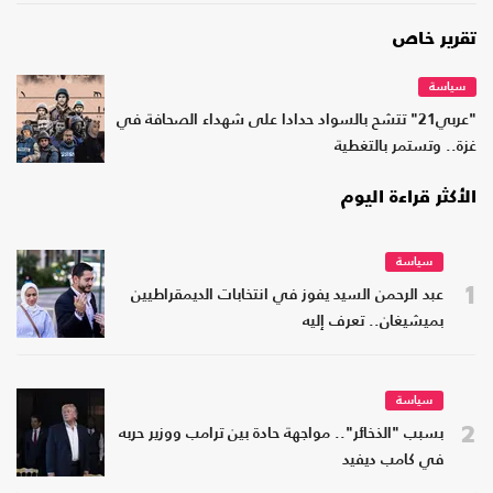
تقرير خاص
سياسة
"عربي21" تتشح بالسواد حدادا على شهداء الصحافة في
غزة.. وتستمر بالتغطية
الأكثر قراءة اليوم
سياسة
1
عبد الرحمن السيد يفوز في انتخابات الديمقراطيين
بميشيغان.. تعرف إليه
سياسة
2
بسبب "الذخائر".. مواجهة حادة بين ترامب ووزير حربه
في كامب ديفيد