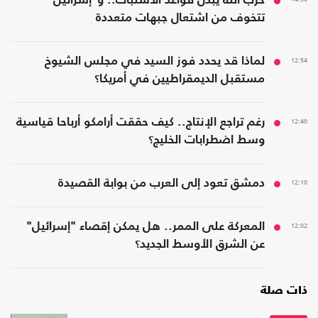
حزب الله يبدّل قواعد الاشتباك.. و"إسرائيل"
تتخوف من اشتعال جبهات متعددة
12:54
لماذا قد يحدد فوز السيد في مجلس الشيوخ
مستقبل الديمقراطيين في أمريكا؟
12:40
رغم تراجع الإنتاج.. كيف حققت أرامكو أرباحا قياسية
وسط اضطرابات الخليج؟
12:10
دمشق تعود إلى العرب من بوابة القصيدة
12:02
المعركة على الممر.. هل يمكن إقصاء "إسرائيل"
عن الشرق الأوسط الجديد؟
ذات صلة