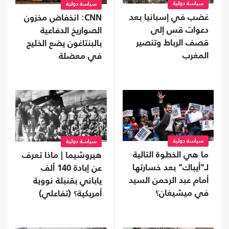
سياسة دولية
سياسة دولية
غضب في إسبانيا بعد
CNN: انخفاض مخزون
دعوات قس إلى
الصواريخ الدفاعية
قصف الرباط وتنصير
بالبنتاغون يضع الخليج
المغرب
في معضلة
سياسة دولية
سياسة دولية
ما هي الخطوة التالية
هيروشيما | ماذا تعرف
لـ"أيباك" بعد خسارتها
عن إبادة 140 ألف
أمام عبد الرحمن السيد
ياباني بقنبلة نووية
في ميشيغان؟
أمريكية؟ (تفاعلي)